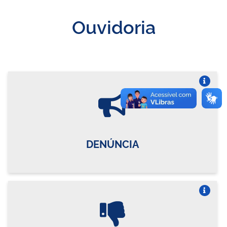
Ouvidoria
Vire o card
DENÚNCIA
Vire o card