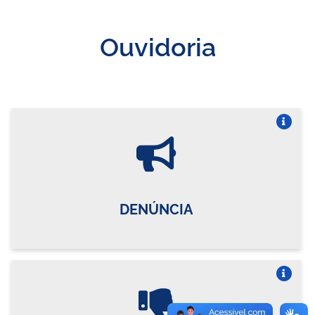
Ouvidoria
Vire o card
DENÚNCIA
Vire o card