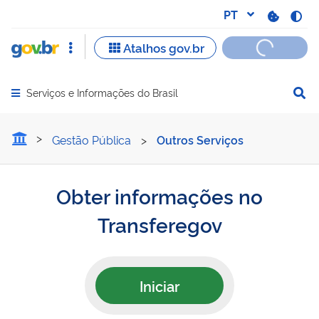
Serviços e Informações do Brasil
Abrir menu principal de navegação
Obter informações no Tra
Gestão Pública
>
Outros Serviços
Obter informações no
Transferegov
Iniciar