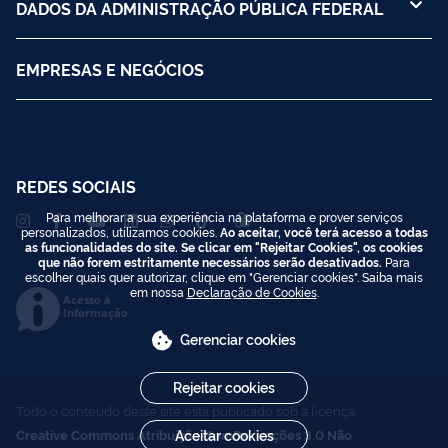
DADOS DA ADMINISTRAÇÃO PÚBLICA FEDERAL
EMPRESAS E NEGÓCIOS
REDES SOCIAIS
Para melhorar a sua experiência na plataforma e prover serviços
personalizados, utilizamos cookies.
Ao aceitar, você terá acesso a todas
as funcionalidades do site. Se clicar em "Rejeitar Cookies", os cookies
que não forem estritamente necessários serão desativados.
Para
escolher quais quer autorizar, clique em "Gerenciar cookies". Saiba mais
em nossa
Declaração de Cookies
.
Acesso à
Informação
Gerenciar cookies
Rejeitar cookies
Todo o conteúdo deste site está publicado sob a licença
Creative Commons Atribuição-SemDerivações 3.0 Não
Aceitar cookies