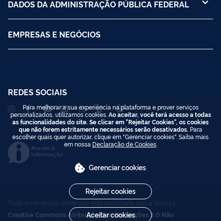
DADOS DA ADMINISTRAÇÃO PÚBLICA FEDERAL
EMPRESAS E NEGÓCIOS
REDES SOCIAIS
Para melhorar a sua experiência na plataforma e prover serviços
personalizados, utilizamos cookies.
Ao aceitar, você terá acesso a todas
as funcionalidades do site. Se clicar em "Rejeitar Cookies", os cookies
que não forem estritamente necessários serão desativados.
Para
escolher quais quer autorizar, clique em "Gerenciar cookies". Saiba mais
em nossa
Declaração de Cookies
.
Acesso à
Informação
Gerenciar cookies
Rejeitar cookies
Todo o conteúdo deste site está publicado sob a licença
Creative Commons Atribuição-SemDerivações 3.0 Não
Aceitar cookies