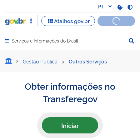
Serviços e Informações do Brasil
Abrir menu principal de navegação
Obter informações no Tra
Gestão Pública
>
Outros Serviços
Obter informações no
Transferegov
Iniciar