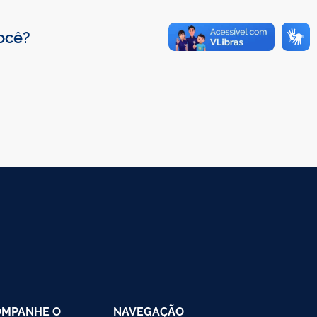
você?
OMPANHE O
NAVEGAÇÃO