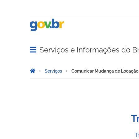
Serviços e Informações do Br
Abrir menu principal de navegação
Você está aqui:
Página Inicial
Serviços
Comunicar Mudança de Locação d
Comunicar Mudança de Loc
T
T