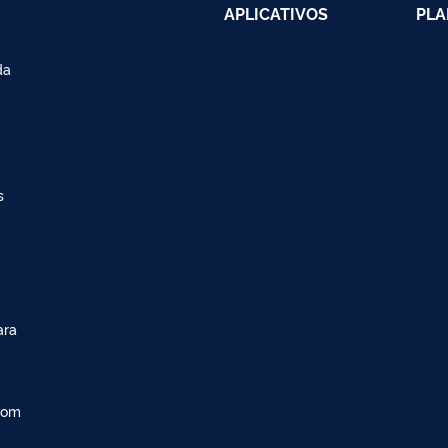
APLICATIVOS
PLA
da
s
ara
com