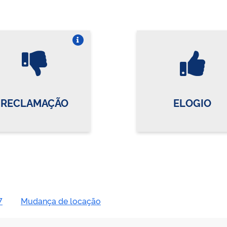
Vire o card
Vi
RECLAMAÇÃO
ELOGIO
7
Mudança de locação