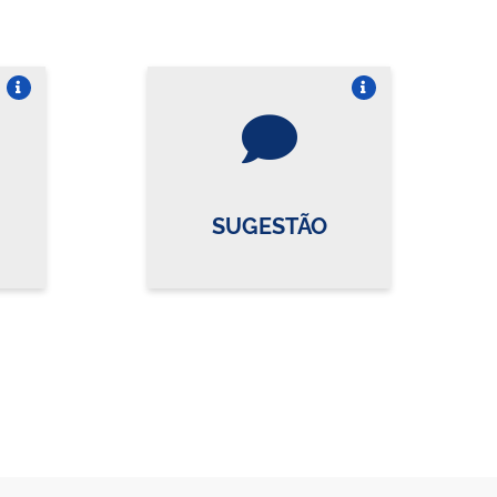
re o card
Vire o card
SUGESTÃO