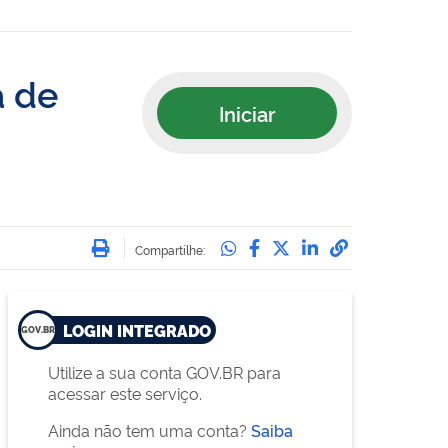
a de
Iniciar
Imprimir
Compartilhe no Whatsa
Compartilhe no Face
Compartilhe no Tw
Compartilhe n
Compartilha
Compartilhe:
LOGIN INTEGRADO
Utilize a sua conta GOV.BR para
acessar este serviço.
Ainda não tem uma conta?
Saiba