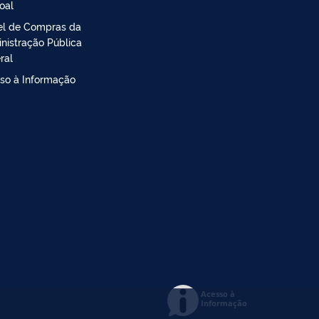
oal
el de Compras da
nistração Pública
ral
so à Informação
Acesso à
Informação