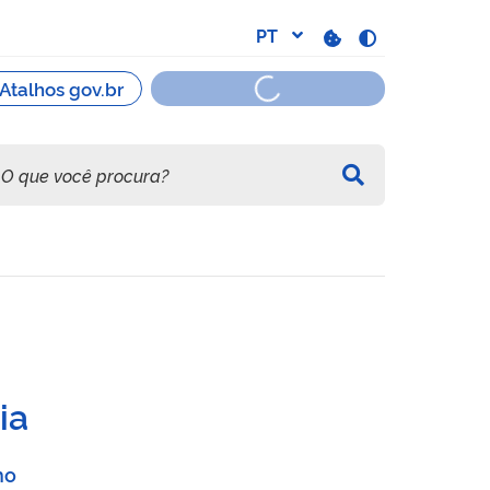
tróleo (NR 37)
ia
ho