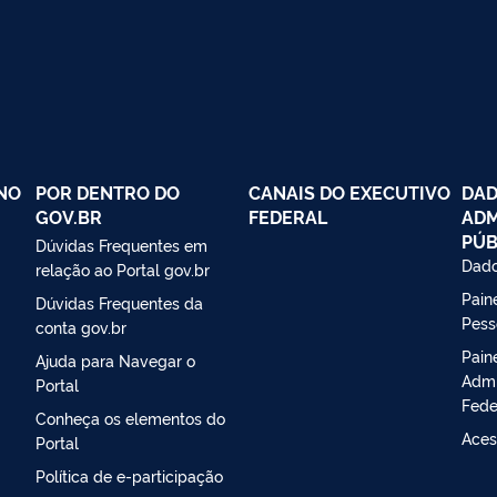
NO
POR DENTRO DO
CANAIS DO EXECUTIVO
DAD
GOV.BR
FEDERAL
ADM
PÚB
Dúvidas Frequentes em
Dado
relação ao Portal gov.br
Paine
Dúvidas Frequentes da
Pess
conta gov.br
Pain
Ajuda para Navegar o
Admi
Portal
Fede
Conheça os elementos do
Aces
Portal
Política de e-participação