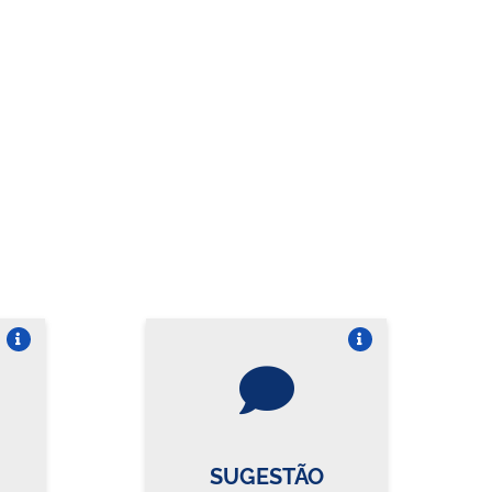
re o card
Vire o card
SUGESTÃO