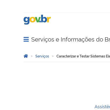
Serviços e Informações do Br
Abrir menu principal de navegação
Você está aqui:
Página Inicial
Serviços
Caracterizar e Testar Sistemas 
Caracterizar e Testar Sis
Assistê