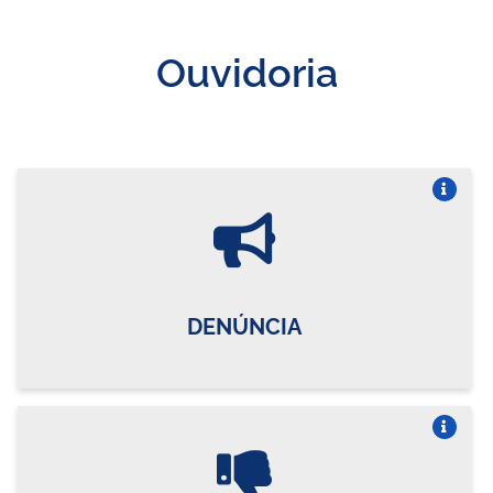
Ouvidoria
Vire o card
DENÚNCIA
Vire o card