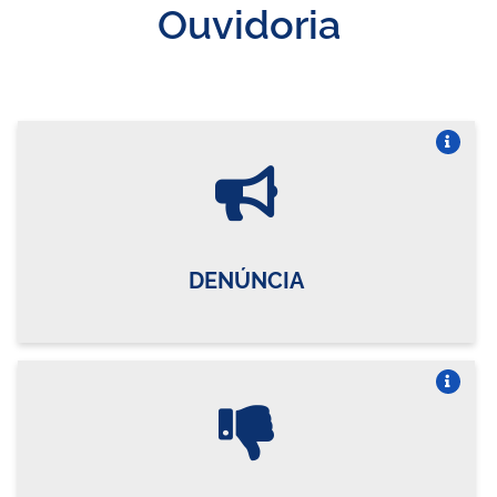
Ouvidoria
Vire o card
DENÚNCIA
Vire o card