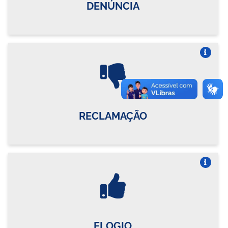
DENÚNCIA
Vire o card
RECLAMAÇÃO
Vire o card
ELOGIO