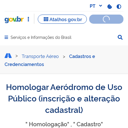
Serviços e Informações do Brasil
Abrir menu principal de navegação
Homologar Aeródromo de Us
Transporte Aéreo
>
Cadastros e
Credenciamentos
Homologar Aeródromo de Uso
Público (inscrição e alteração
cadastral)
" Homologação" , " Cadastro"