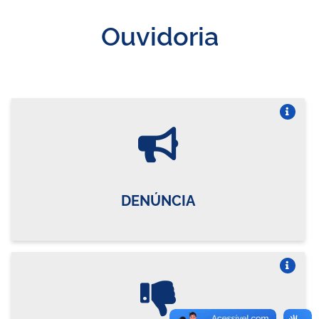
Ouvidoria
Vire o card
DENÚNCIA
Vire o card