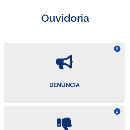
Ouvidoria
Vire o card
DENÚNCIA
Vire o card