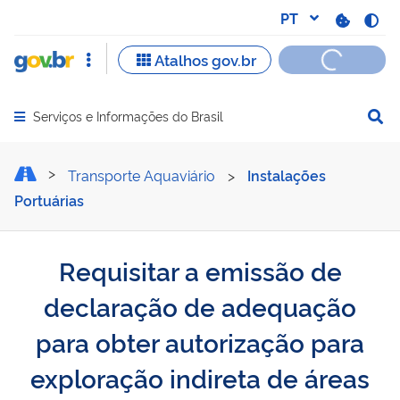
Serviços e Informações do Brasil
Abrir menu principal de navegação
Requisitar a emissão de d
Transporte Aquaviário
>
Instalações
Portuárias
Requisitar a emissão de
declaração de adequação
para obter autorização para
exploração indireta de áreas