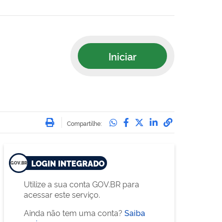
Iniciar
Imprimir
Compartilhe no Whatsa
Compartilhe no Face
Compartilhe no Tw
Compartilhe n
Compartilha
Compartilhe:
LOGIN INTEGRADO
Utilize a sua conta GOV.BR para
acessar este serviço.
Ainda não tem uma conta?
Saiba