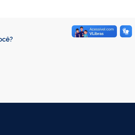
você?