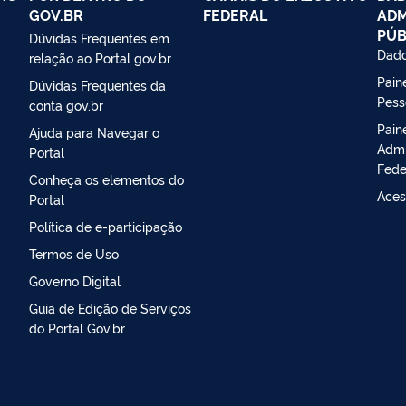
GOV.BR
FEDERAL
ADM
PÚB
Dúvidas Frequentes em
Dado
relação ao Portal gov.br
Paine
Dúvidas Frequentes da
Pess
conta gov.br
Pain
Ajuda para Navegar o
Admi
Portal
Fede
Conheça os elementos do
Aces
Portal
Política de e-participação
Termos de Uso
Governo Digital
Guia de Edição de Serviços
do Portal Gov.br