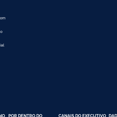
com
ão
ial
NO
POR DENTRO DO
CANAIS DO EXECUTIVO
DAD