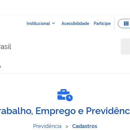
asil
o
enefício
rabalho, Emprego e Previdênc
Previdência
>
Cadastros