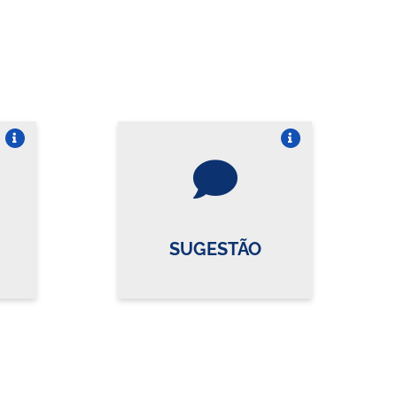
re o card
Vire o card
SUGESTÃO