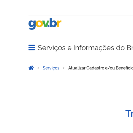
Serviços e Informações do Br
Abrir menu principal de navegação
Você está aqui:
Página Inicial
Serviços
Atualizar Cadastro e/ou Benefíci
Atualizar Cadastro e/ou B
T