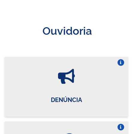
Ouvidoria
Vire o card
DENÚNCIA
Vire o card