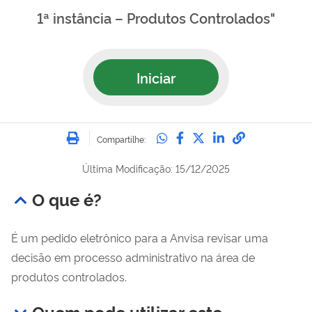
1ª instância – Produtos Controlados"
Iniciar
Imprimir
Compartilhe no Whatsa
Compartilhe no Fac
Compartilhe no Tw
Compartilhe n
Compartilh
Compartilhe:
Última Modificação: 15/12/2025
O que é?
É um pedido eletrônico para a Anvisa revisar uma
decisão em processo administrativo na área de
produtos controlados.
Quem pode utilizar este