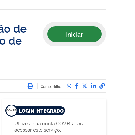
são de
Iniciar
do de
Imprimir
Compartilhe no Whatsa
Compartilhe no Face
Compartilhe no Tw
Compartilhe n
Compartilha
Compartilhe:
LOGIN INTEGRADO
Utilize a sua conta GOV.BR para
acessar este serviço.