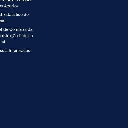
s Abertos
l Estatístico de
oal
el de Compras da
nistração Pública
ral
so à Informação