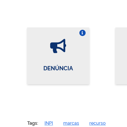
Vire o card
DENÚNCIA
Tags:
INPI
marcas
recurso