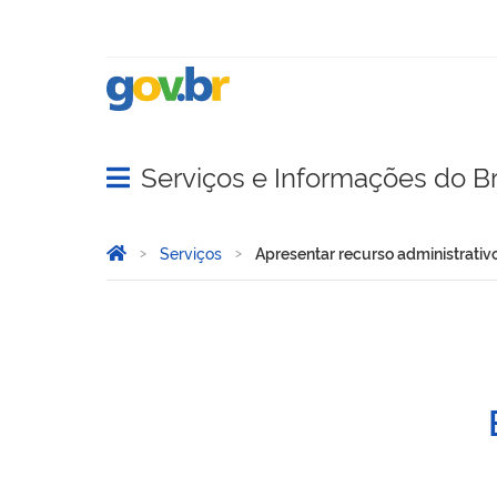
Serviços e Informações do Br
Abrir menu principal de navegação
Você está aqui:
Página Inicial
Serviços
Apresentar recurso administrativ
Apresentar recurso admini