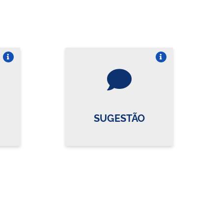
re o card
Vire o card
SUGESTÃO