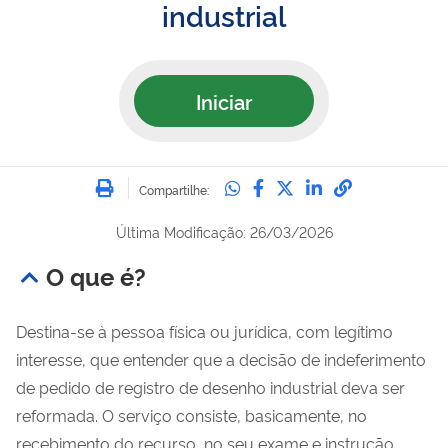
industrial
Iniciar
Imprimir
Compartilhe no Whatsa
Compartilhe no Fac
Compartilhe no Tw
Compartilhe n
Compartilh
Compartilhe:
Última Modificação: 26/03/2026
O que é?
Destina-se à pessoa física ou jurídica, com legítimo
interesse, que entender que a decisão de indeferimento
de pedido de registro de desenho industrial deva ser
reformada. O serviço consiste, basicamente, no
recebimento do recurso, no seu exame e instrução