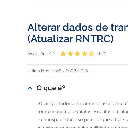
Alterar dados de tr
(Atualizar RNTRC)
Avaliação:
4.4
(150)
Última Modificação: 15/12/2025
O que é?
O transportador devidamente inscrito no R
como endereço, contatos, vínculos ou inf
do transportador. Isso permite que o trans
seu cadastro com maior agilidade, e cump