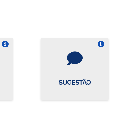
re o card
Vire o card
SUGESTÃO