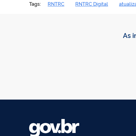
Tags:
RNTRC
RNTRC Digital
atualiz
As i