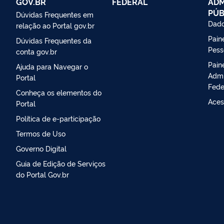
GOV.BR
FEDERAL
ADM
PÚB
Dúvidas Frequentes em
Dado
relação ao Portal gov.br
Paine
Dúvidas Frequentes da
Pess
conta gov.br
Pain
Ajuda para Navegar o
Admi
Portal
Fede
Conheça os elementos do
Aces
Portal
Política de e-participação
Termos de Uso
Governo Digital
Guia de Edição de Serviços
do Portal Gov.br