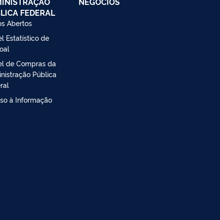
INISTRAÇÃO
NEGÓCIOS
LICA FEDERAL
s Abertos
l Estatístico de
oal
el de Compras da
nistração Pública
ral
so à Informação