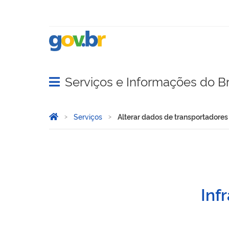
Serviços e Informações do Br
Abrir menu principal de navegação
Você está aqui:
Página Inicial
Serviços
Alterar dados de transportadore
Alterar dados de transpo
Inf