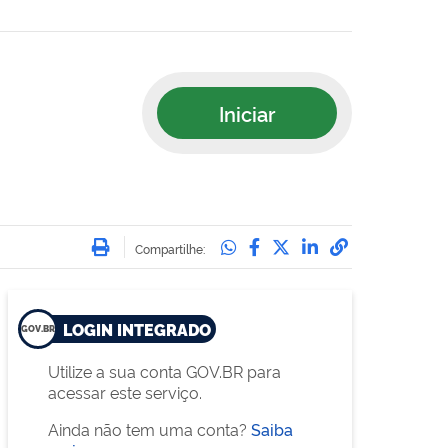
Iniciar
Imprimir
Compartilhe no Whatsa
Compartilhe no Face
Compartilhe no Tw
Compartilhe n
Compartilha
Compartilhe:
LOGIN INTEGRADO
Utilize a sua conta GOV.BR para
acessar este serviço.
Ainda não tem uma conta?
Saiba