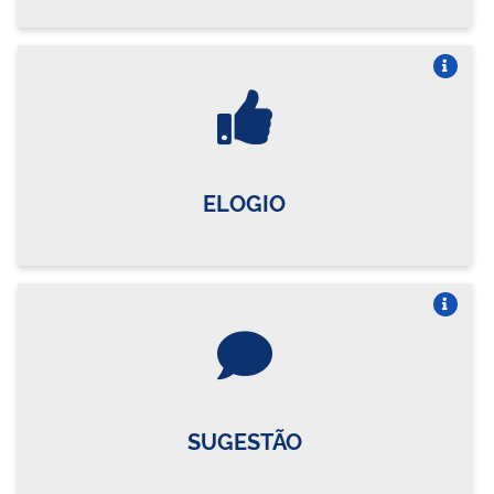
Vire o card
ELOGIO
Vire o card
SUGESTÃO