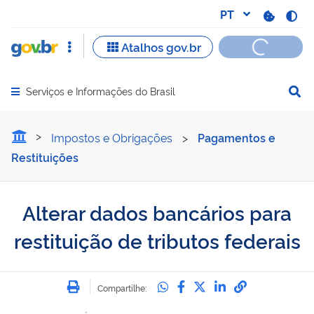
Serviços e Informações do Brasil
Abrir menu principal de navegação
Alterar dados bancários pa
Impostos e Obrigações
>
Pagamentos e
Restituições
Alterar dados bancários para
restituição de tributos federais
Imprimir
Compartilhe no Whatsa
Compartilhe no Fac
Compartilhe no Tw
Compartilhe n
Compartilh
Compartilhe: