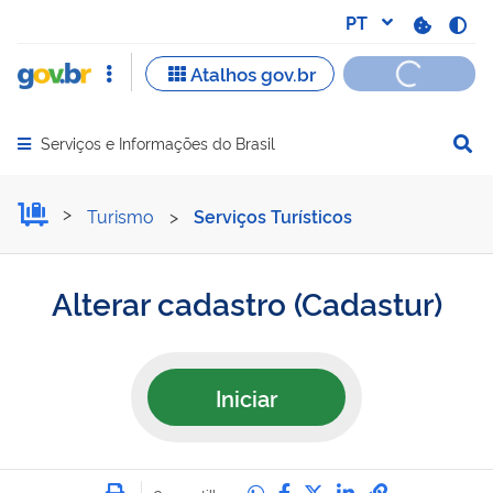
Serviços e Informações do Brasil
Abrir menu principal de navegação
Alterar cadastro
Turismo
>
Serviços Turísticos
Alterar cadastro (Cadastur)
Iniciar
Imprimir
Compartilhe no Whatsa
Compartilhe no Fac
Compartilhe no Tw
Compartilhe n
Compartilh