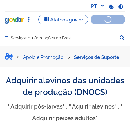
Serviços e Informações do Brasil
Abrir menu principal de navegação
Adquirir alevinos das uni
Apoio e Promoção
>
Serviços de Suporte
Adquirir alevinos das unidades
de produção (DNOCS)
" Adquirir pós-larvas" , " Aquirir alevinos" , "
Adquirir peixes adultos"