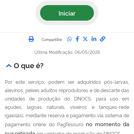
Iniciar
Imprimir
Compartilhe no Whatsa
Compartilhe no Fac
Compartilhe no Tw
Compartilhe n
Compartilh
Compartilhe:
Última Modificação: 06/05/2026
O que é?
Por este serviço, podem ser adquiridos pós-larvas,
alevinos, peixes adultos reprodutores e de descarte das
unidades de produção do DNOCS, para uso em
açudes, lagoas naturais, viveiros e tanques-rede
(gaiolas), mediante reserva e pagamento via sistema de
no momento da
pagamento online do PagTesouro
sua retirada
em unidades de produção do DNOCS.