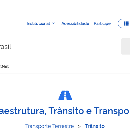
asil
etNet
a FunsetNet
raestrutura, Trânsito e Transpo
Transporte Terrestre
>
Trânsito