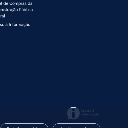
el de Compras da
nistração Pública
ral
so à Informação
Acesso à
Informação