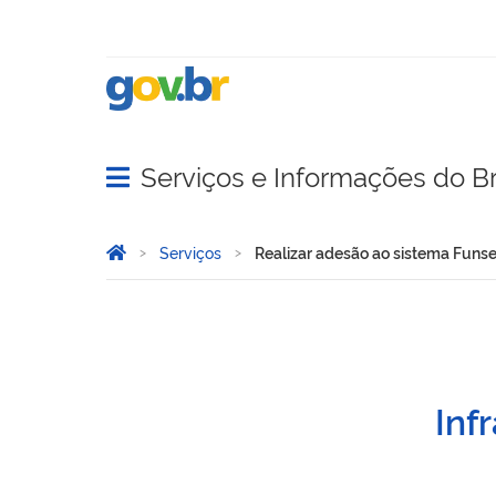
Serviços e Informações do Br
Abrir menu principal de navegação
Você está aqui:
Página Inicial
Serviços
Realizar adesão ao sistema Funs
Realizar adesão ao sistem
Inf