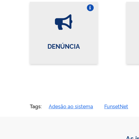
Vire o card
DENÚNCIA
Tags:
Adesão ao sistema
FunsetNet
As i