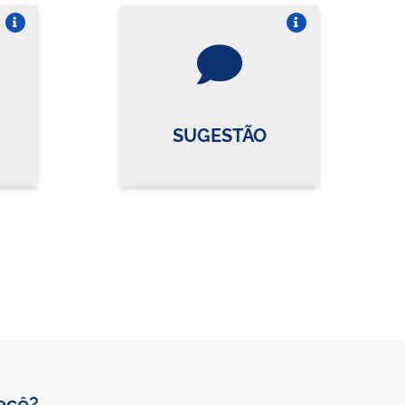
re o card
Vire o card
SUGESTÃO
você?