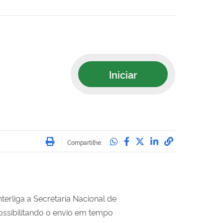
Iniciar
Imprimir
Compartilhe no Whatsa
Compartilhe no Face
Compartilhe no Tw
Compartilhe n
Compartilha
Compartilhe:
erliga a Secretaria Nacional de
ossibilitando o envio em tempo