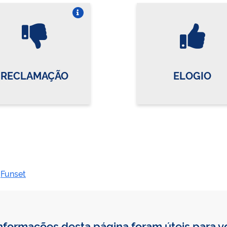
Vire o card
Vi
RECLAMAÇÃO
ELOGIO
Funset
nformações desta página foram úteis para 