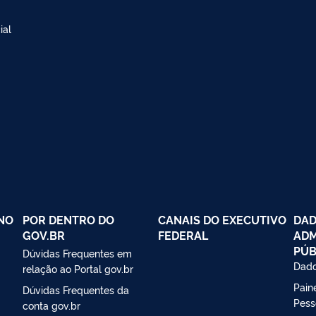
ial
NO
POR DENTRO DO
CANAIS DO EXECUTIVO
DAD
GOV.BR
FEDERAL
ADM
PÚB
Dúvidas Frequentes em
Dado
relação ao Portal gov.br
Paine
Dúvidas Frequentes da
Pess
conta gov.br