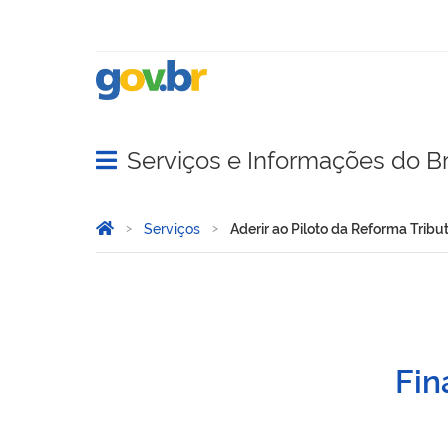
Serviços e Informações do Br
Abrir menu principal de navegação
Você está aqui:
Página Inicial
Serviços
Aderir ao Piloto da Reforma Tribu
Aderir ao Piloto da Reform
Fin