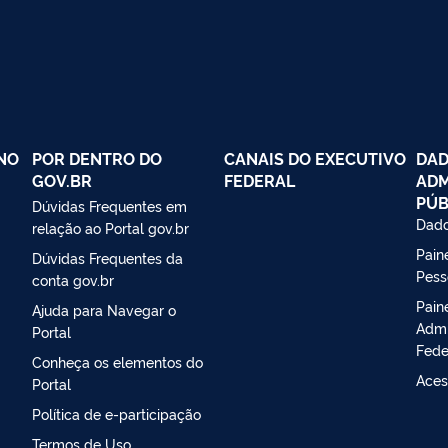
NO
POR DENTRO DO
CANAIS DO EXECUTIVO
DAD
GOV.BR
FEDERAL
ADM
PÚB
Dúvidas Frequentes em
Dado
relação ao Portal gov.br
Paine
Dúvidas Frequentes da
Pess
conta gov.br
Pain
Ajuda para Navegar o
Admi
Portal
Fede
Conheça os elementos do
Aces
Portal
Política de e-participação
Termos de Uso