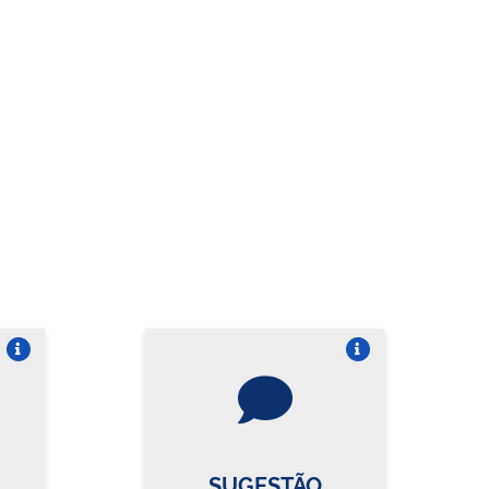
re o card
Vire o card
SUGESTÃO