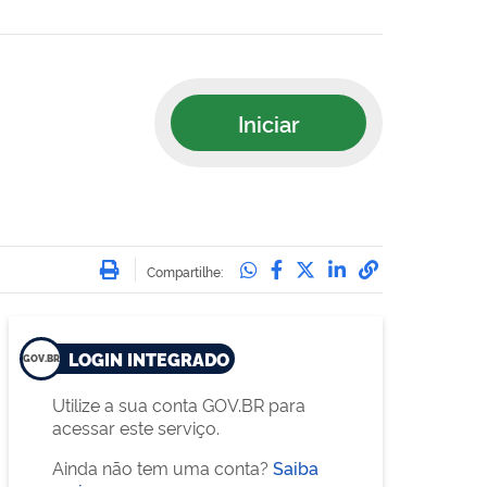
Iniciar
Imprimir
Compartilhe no Whatsa
Compartilhe no Face
Compartilhe no Tw
Compartilhe n
Compartilha
Compartilhe:
LOGIN INTEGRADO
Utilize a sua conta GOV.BR para
acessar este serviço.
Ainda não tem uma conta?
Saiba