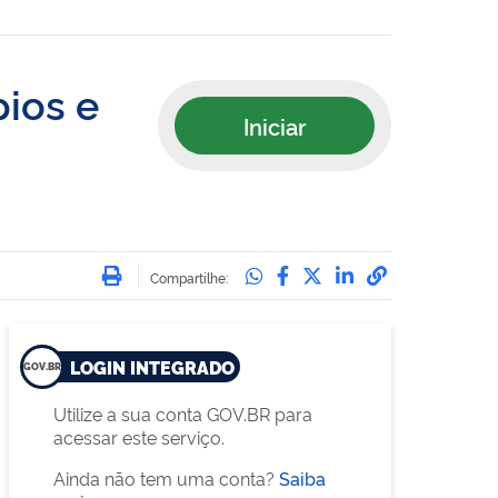
pios e
Iniciar
Imprimir
Compartilhe no Whatsa
Compartilhe no Face
Compartilhe no Tw
Compartilhe n
Compartilha
Compartilhe:
LOGIN INTEGRADO
Utilize a sua conta GOV.BR para
acessar este serviço.
Ainda não tem uma conta?
Saiba