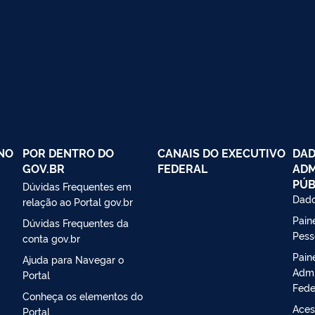
NO
POR DENTRO DO
CANAIS DO EXECUTIVO
DAD
GOV.BR
FEDERAL
ADM
PÚB
Dúvidas Frequentes em
Dado
relação ao Portal gov.br
Paine
Dúvidas Frequentes da
Pess
conta gov.br
Pain
Ajuda para Navegar o
Admi
Portal
Fede
Conheça os elementos do
Aces
Portal