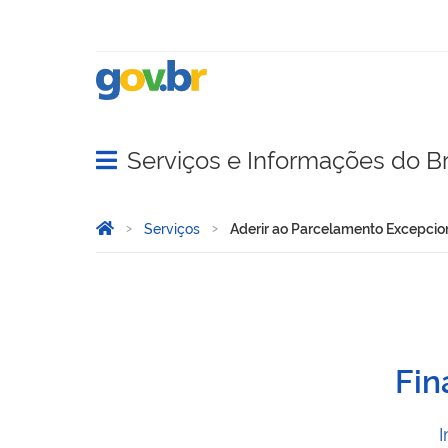
Serviços e Informações do Br
Abrir menu principal de navegação
Você está aqui:
Página Inicial
Serviços
Aderir ao Parcelamento Excepcion
Aderir ao Parcelamento Ex
Fin