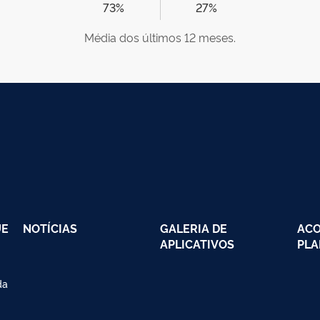
73%
27%
Média dos últimos 12 meses.
UE
NOTÍCIAS
GALERIA DE
AC
APLICATIVOS
PLA
da