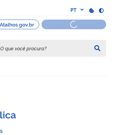
 Consórcios Intermunicipai
lica
s