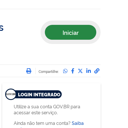
s
Iniciar
Imprimir
Compartilhe no Whatsa
Compartilhe no Face
Compartilhe no Tw
Compartilhe n
Compartilha
Compartilhe:
LOGIN INTEGRADO
Utilize a sua conta GOV.BR para
acessar este serviço.
Ainda não tem uma conta?
Saiba