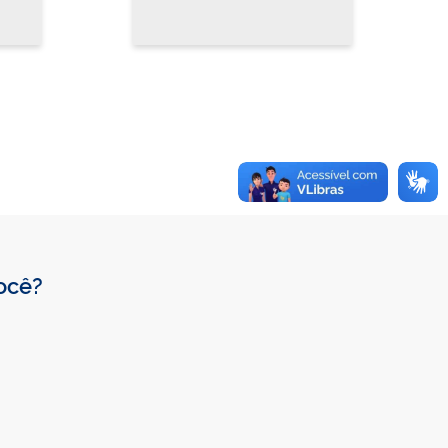
você?