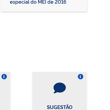
especial do MEI de 2016
re o card
Vire o card
SUGESTÃO