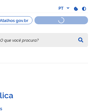
ional 2016
lica
s