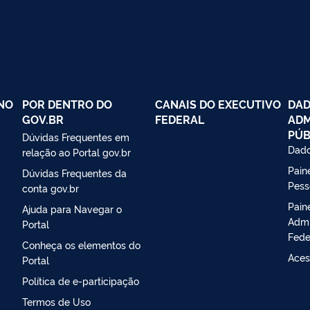
NO
POR DENTRO DO
CANAIS DO EXECUTIVO
DAD
GOV.BR
FEDERAL
ADM
PÚB
Dúvidas Frequentes em
Dado
relação ao Portal gov.br
Paine
Dúvidas Frequentes da
Pess
conta gov.br
Pain
Ajuda para Navegar o
Admi
Portal
Fede
Conheça os elementos do
Aces
Portal
Política de e-participação
Termos de Uso