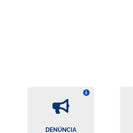
Vire o card
DENÚNCIA