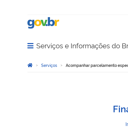
Serviços e Informações do Br
Abrir menu principal de navegação
Você está aqui:
Página Inicial
Serviços
Acompanhar parcelamento especi
Acompanhar parcelamento
Fin