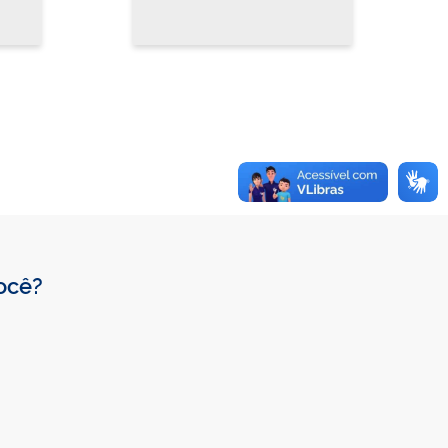
você?