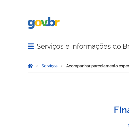
Serviços e Informações do Br
Abrir menu principal de navegação
Você está aqui:
Página Inicial
Serviços
Acompanhar parcelamento especi
Acompanhar parcelamento
Fin