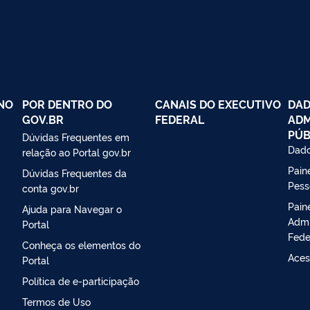
NO
POR DENTRO DO
CANAIS DO EXECUTIVO
DAD
GOV.BR
FEDERAL
ADM
PÚB
Dúvidas Frequentes em
Dado
relação ao Portal gov.br
Paine
Dúvidas Frequentes da
Pess
conta gov.br
Pain
Ajuda para Navegar o
Admi
Portal
Fede
Conheça os elementos do
Aces
Portal
Política de e-participação
Termos de Uso