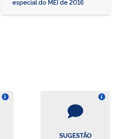
especial do MEI de 2016
re o card
Vire o card
SUGESTÃO