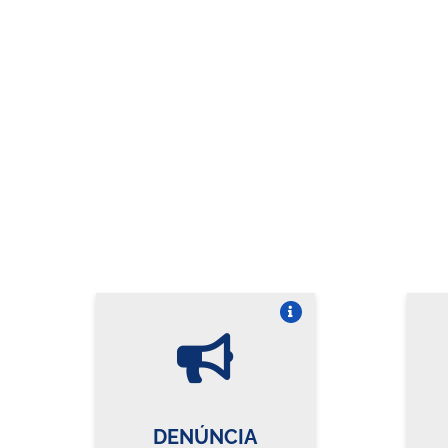
Vire o card
DENÚNCIA