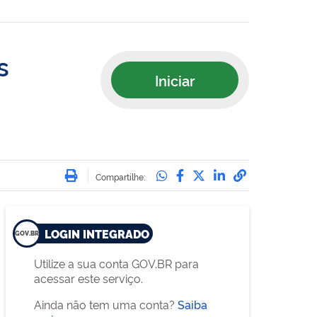
s
Iniciar
Imprimir
Compartilhe no Whatsa
Compartilhe no Face
Compartilhe no Tw
Compartilhe n
Compartilha
Compartilhe:
LOGIN INTEGRADO
Utilize a sua conta GOV.BR para
acessar este serviço.
Ainda não tem uma conta?
Saiba