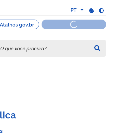
ional 2016
lica
s