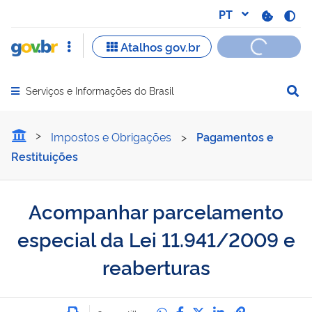
Serviços e Informações do Brasil
Abrir menu principal de navegação
Acompanhar parcelamento 
Impostos e Obrigações
>
Pagamentos e
Restituições
Acompanhar parcelamento
especial da Lei 11.941/2009 e
reaberturas
Imprimir
Compartilhe no Whatsa
Compartilhe no Fac
Compartilhe no Tw
Compartilhe n
Compartilh