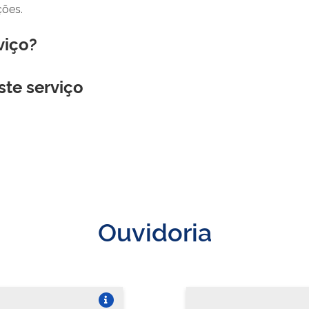
ções.
viço?
ste serviço
Ouvidoria