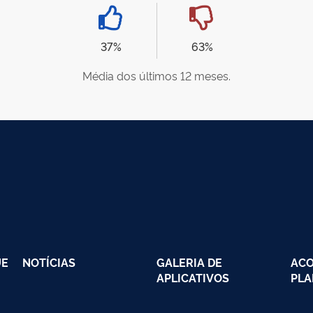
37%
63%
Média dos últimos 12 meses.
UE
NOTÍCIAS
GALERIA DE
AC
APLICATIVOS
PLA