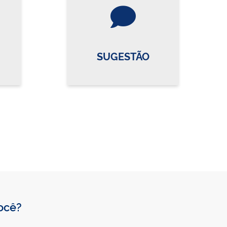
re o card
Vire o card
SUGESTÃO
você?