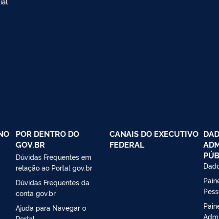
ial
NO
POR DENTRO DO
CANAIS DO EXECUTIVO
DAD
GOV.BR
FEDERAL
ADM
PÚB
Dúvidas Frequentes em
Dado
relação ao Portal gov.br
Paine
Dúvidas Frequentes da
Pess
conta gov.br
Pain
Ajuda para Navegar o
Admi
Portal