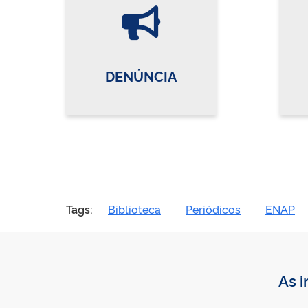
Vire o card
DENÚNCIA
Tags:
Biblioteca
Periódicos
ENAP
As i