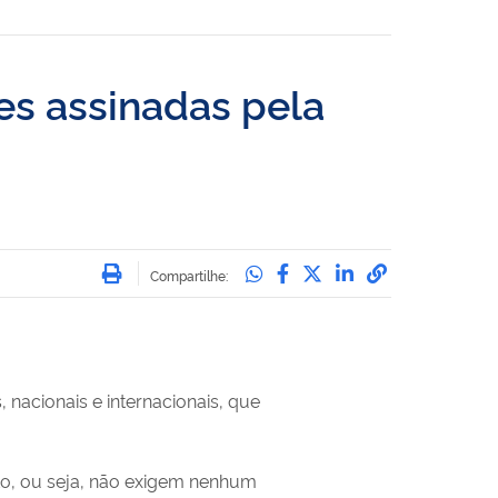
ses assinadas pela
Imprimir
Compartilhe no Whatsa
Compartilhe no Face
Compartilhe no Tw
Compartilhe n
Compartilha
Compartilhe:
 nacionais e internacionais, que
o, ou seja, não exigem nenhum