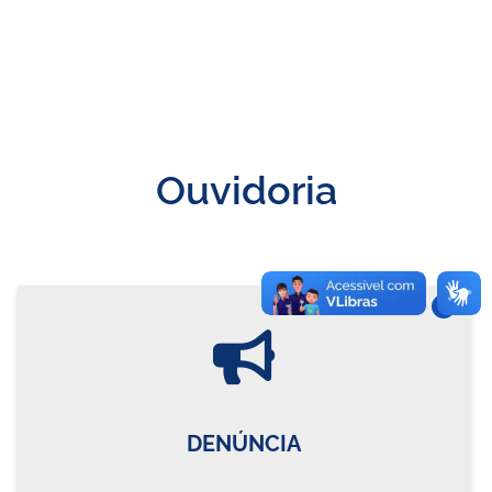
Ouvidoria
Vire o card
DENÚNCIA