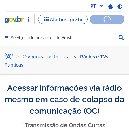
Serviços e Informações do Brasil
Abrir menu principal de navegação
Acessar informações via 
Comunicação Pública
>
Rádios e TVs
Públicas
Acessar informações via rádio
mesmo em caso de colapso da
comunicação (OC)
" Transmissão de Ondas Curtas"