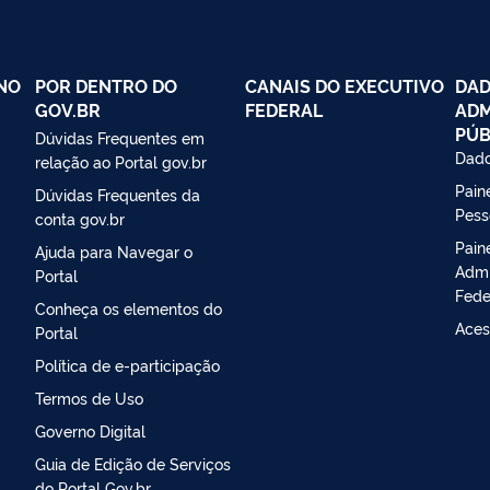
NO
POR DENTRO DO
CANAIS DO EXECUTIVO
DAD
GOV.BR
FEDERAL
ADM
PÚB
Dúvidas Frequentes em
Dado
relação ao Portal gov.br
Paine
Dúvidas Frequentes da
Pess
conta gov.br
Pain
Ajuda para Navegar o
Admi
Portal
Fede
Conheça os elementos do
Aces
Portal
Política de e-participação
Termos de Uso
Governo Digital
Guia de Edição de Serviços
do Portal Gov.br