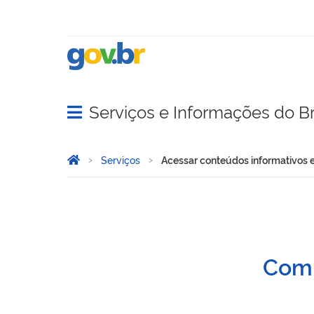
Serviços e Informações do Br
Abrir menu principal de navegação
Você está aqui:
Página Inicial
Serviços
Acessar conteúdos informativos e 
Acessar conteúdos informat
Comu