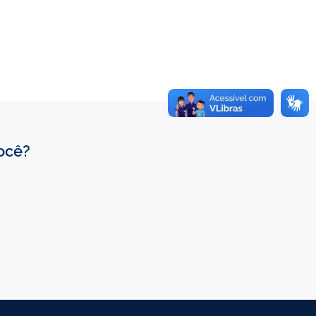
você?