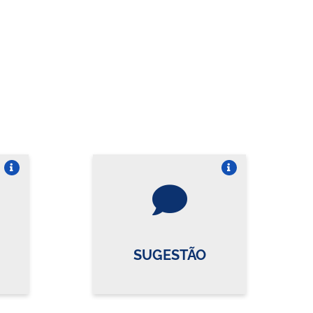
re o card
Vire o card
SUGESTÃO