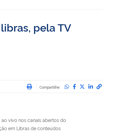
libras, pela TV
Imprimir
Compartilhe no Whatsa
Compartilhe no Face
Compartilhe no Tw
Compartilhe n
Compartilha
Compartilhe:
 ao vivo nos canais abertos do
dução em Libras de conteúdos