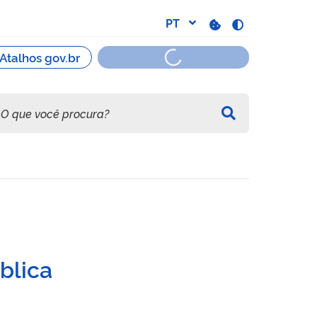
, pela TV aberta.
blica