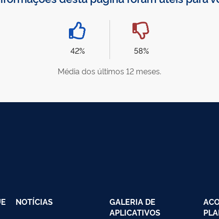
42%
58%
Média dos últimos 12 meses.
UE
NOTÍCIAS
GALERIA DE
AC
APLICATIVOS
PLA