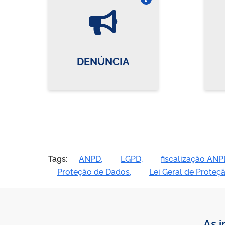
Vire o card
DENÚNCIA
Tags:
ANPD,
LGPD,
fiscalização ANP
Proteção de Dados,
Lei Geral de Proteç
As i