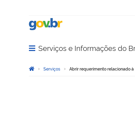
Serviços e Informações do Br
Abrir menu principal de navegação
Você está aqui:
Página Inicial
Serviços
Abrir requerimento relacionado 
Abrir requerimento relac