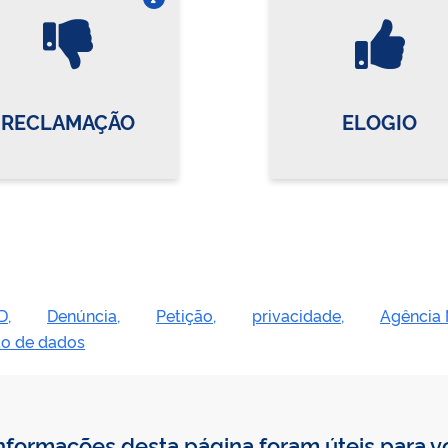
Vire o card
Vi
RECLAMAÇÃO
ELOGIO
D,
Denúncia,
Petição,
privacidade,
Agência 
ão de dados
nformações desta página foram úteis para 