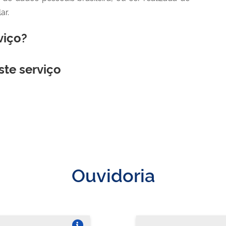
ar.
viço?
ste serviço
Ouvidoria