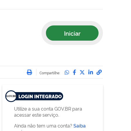
Iniciar
Imprimir
Compartilhe no Whatsa
Compartilhe no Face
Compartilhe no Tw
Compartilhe n
Compartilha
Compartilhe:
LOGIN INTEGRADO
Utilize a sua conta GOV.BR para
acessar este serviço.
Ainda não tem uma conta?
Saiba