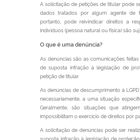
A solicitação de petições de titular
pode se
dados tratados por algum agente de t
portanto, pode reivindicar direitos a r
indivíduos (pessoa natural ou física) são s
O que é uma denúncia?
As denúncias são as comunicações feitas 
de suposta infração à legislação de prot
petição de titular.
As denúncias de descumprimento à LGPD p
necessariamente, a uma situação específi
Geralmente, são situações que ating
impossibilitam o exercício de direitos por pa
A solicitação de denúncias
pode ser reali
suposta infração à legislação de proteção