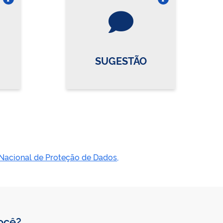
re o card
Vire o card
SUGESTÃO
Nacional de Proteção de Dados,
você?