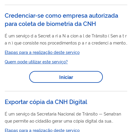
Credenciar-se como empresa autorizada
para coleta de biometria da CNH
É um serviço d a Secret a ri a N a cion a l de Trânsito ( Sen a t r
a n ) que consiste nos procedimentos p a r a credenci a mento
de empres a s interess a d a s em prest a r serviços de colet a
Etapas para a realização deste serviço
e a rm a zen a mento de d a dos biométricos (im a gens d a
Quem pode utilizar este serviço?
fotogr a fi a , a ssin a t ur a e impressões digit a is) nos
processos de h a bilit a ção, mud a nç a ou a dição de c a t
Iniciar
egori a e renov a ção d a C...
Exportar cópia da CNH Digital
É um serviço da Secretaria Nacional de Trânsito — Senatran
que permite ao cidadão gerar uma cópia digital da sua
CNH
Carteira Nacional de Habilitação (
-e), assinada com
Etapas para a realização deste serviço