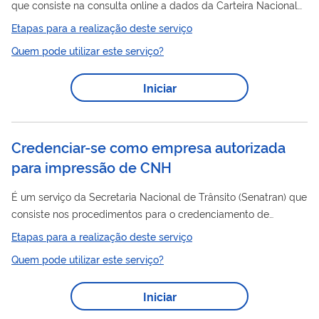
que consiste na consulta online a dados da Carteira Nacional
CNH
CNH
de Habilitação (
) mais recente. Ao Validar
é possível
Etapas para a realização deste serviço
acessar dados como: CPF do Condutor; Número de Registro;
Quem pode utilizar este serviço?
CNH
Número do Formulário
; Código de Segurança; Nome do
Condutor; Categoria; Validade.
Iniciar
Credenciar-se como empresa autorizada
para impressão de CNH
É um serviço da Secretaria Nacional de Trânsito (Senatran) que
consiste nos procedimentos para o credenciamento de
empresa interessada em produzir graficamente a Carteira
Etapas para a realização deste serviço
CNH
Nacional de Habilitação (
).
Quem pode utilizar este serviço?
Iniciar