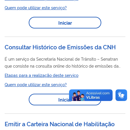
certificado digital. A funcionalidade possibilita salvar o
Quem pode utilizar este serviço?
documento em formato PDF para compartilhamento seguro
com terceiros.
Iniciar
Consultar Histórico de Emissões da CNH
É um serviço da Secretaria Nacional de Trânsito – Senatran
que consiste na consulta online do histórico de emissões da
CNH
Carteira Nacional de Habilitação (
) do cidadão. Algumas
Etapas para a realização deste serviço
das informações presentes no histórico são: Datas de emissão
Quem pode utilizar este serviço?
de CNHs cujo portador do documento seja o usuário logado;
Categorias habilitadas; Alterações realizadas; Unidades da
Iniciar
federação (UF) emissores.
Emitir a Carteira Nacional de Habilitação