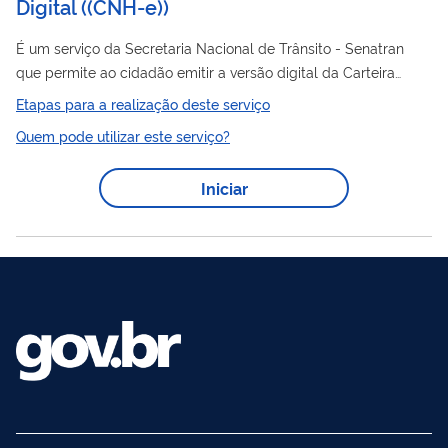
Digital
(
(CNH-e)
)
É um serviço da Secretaria Nacional de Trânsito - Senatran
que permite ao cidadão emitir a versão digital da Carteira
CNH
Nacional de Habilitação (
), com validade legal em todo o
Etapas para a realização deste serviço
CNH
território nacional. A
-e é acessada por meio do aplicativo
Quem pode utilizar este serviço?
Carteira Digital de Trânsito (CDT).
Iniciar