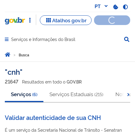
Serviços e Informações do Brasil
Abrir menu principal de navegação
Você está aqui:
Página Inicial
Busca
Busca
cnh
21647
Resultado
s
em
todo o
GOV.BR
Serviços
Serviços Estaduais
Notícias
(
6
)
(
215
)
Validar autenticidade de sua CNH
É um serviço da Secretaria Nacional de Trânsito - Senatran