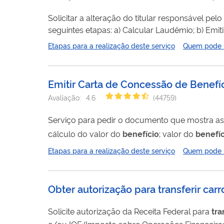
Solicitar a alteração do titular responsável pe
seguintes etapas: a) Calcular Laudêmio; b) Emi
Autorização para Transferência - CAT; e)
Transf
Etapas para a realização deste serviço
Quem pode ut
Emitir Carta de Concessão de Benefí
Avaliação:
4.6
(
44759
)
Serviço para pedir o documento que mostra as
cálculo do valor do
benefício
; valor do
benefíc
ao INSS.
Etapas para a realização deste serviço
Quem pode ut
Obter autorização para transferir car
Solicite autorização da Receita Federal para
tra
e/ou IOF (Imposto sobre Operações Financeiras) para outra pessoa. Pessoas com defici