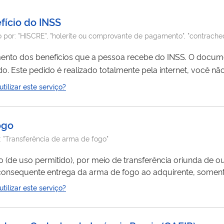
fício do INSS
 por:
"HISCRE", "holerite ou comprovante de pagamento", "contrache
ento dos benefícios que a pessoa recebe do INSS. O documen
foi depositado. Este pedido é realizado totalmente pela internet, você
ilizar este serviço?
ogo
:
"Transferência de arma de fogo"
(de uso permitido), por meio de transferência oriunda de ou
nsequente entrega da arma de fogo ao adquirente, somente
ela Polícia Federal, tendo em vista a possibilidade de indef
ilizar este serviço?
gais ou regulamentares. A transferência antecipada da arma