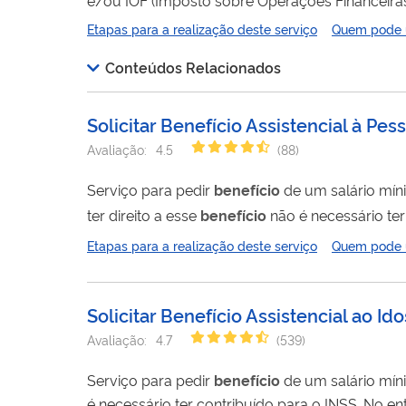
severa ou profunda, ou transtorno do espectro aut
Etapas para a realização deste serviço
Quem pode ut
transferência de veículo precisa ser autorizada 
Conteúdos Relacionados
Solicitar Benefício Assistencial à P
Avaliação:
4.5
(
88
)
Serviço para pedir
benefício
de um salário míni
ter direito a esse
benefício
não é necessário ter 
pensão por morte. Este pedido é rea
Etapas para a realização deste serviço
Quem pode ut
Solicitar Benefício Assistencial ao Id
Avaliação:
4.7
(
539
)
Serviço para pedir
benefício
é necessário ter contribuído para o INSS. No entanto,