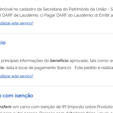
lo imóvel no cadastro da Secretaria do Patrimônio da União - 
tir DARF de Laudêmio; c) Pagar DARF do Laudêmio; d) Emitir a
erir
e/ou registrar o imóvel no Cartório competente.
ilizar este serviço?
cio
 principais informações do
benefício
ap
io
; data e local de pagamento (banco). Este pedido é realizado totalmente pela internet, você não precisa ir
ilizar este serviço?
ro com isenção
nsferir
um carro com isenção de IPI (Imposto sobre Produtos 
ência física, visual, auditiva, mental