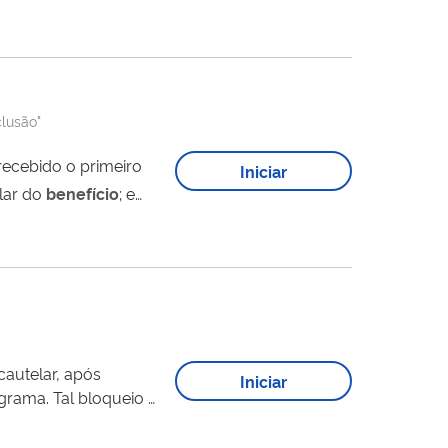
clusão"
recebido o primeiro
Iniciar
ular do
benefício
; e
cautelar, após
Iniciar
grama. Tal bloqueio é
se da Comissão