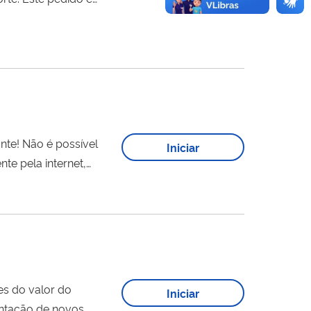
Iniciar
ado nos casos, por exemplo, de: ajustes do valor do
Iniciar