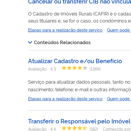
Cancelar ou transferir CIB não vincu
O Cadastro de Imóveis Rurais (CAFIR) é o cadas
seus titulares e, se for o caso, os condôminos e compossuidores. O Cadastro Imobiliário Brasi
do imóvel rural no CAFIR. Cada imóvel rural deve possuir um CIB. Através deste serviço vo
Etapas para a realização deste serviço
Quem pode ut
Conteúdos Relacionados
Atualizar Cadastro e/ou Benefício
Avaliação:
4.3
(
1369
)
Serviço para atualizar dados pessoais, tanto 
nascimento; telefone; e-mail e outras informações. Para as pessoas contribuintes individuais, facultativas, empregadas
domésticas e seguradas especiais: é possível incluir, a
Etapas para a realização deste serviço
Quem pode ut
é realizado totalmente pela internet, você não pr
Transferir o Responsável pelo Imóve
Avaliação:
4.4
(
182
)
Conhecido por