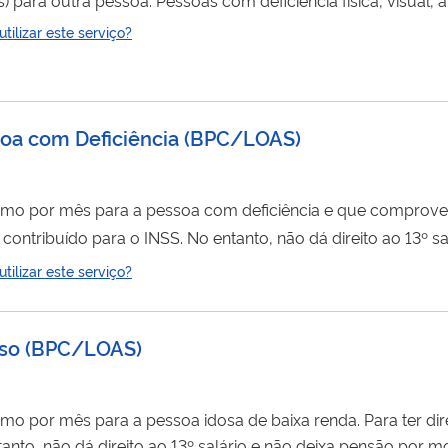
ista, e os motoristas profissionais (taxistas) têm direito a es
ilizar este serviço?
pela Receita Federal se for realizada antes de 2 anos da compr
essoa com Deficiência (BPC/LOAS)
mo por mês para a pessoa com deficiência e que comprove ser 
contribuído para o INSS. No entanto, não dá direito ao 13º sa
lizado totalmente pela internet, você não precisa ir ao INSS.
ilizar este serviço?
oso
(
BPC/LOAS
)
de um salário mínimo por mês para a pessoa idosa de 
 não dá direito ao 13º salário e não deixa pensão por morte. Este ped