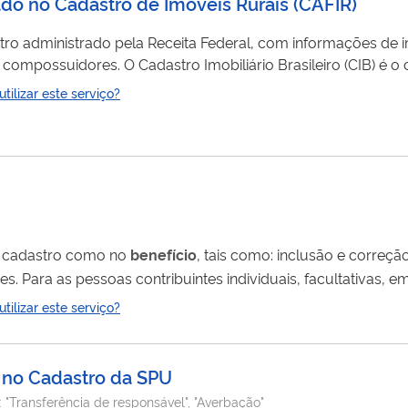
lado no Cadastro de Imóveis Rurais
(
CAFIR
)
tro administrado pela Receita Federal, com informações de im
leiro (CIB) é o código identificador
cê pode: Informar a alienação total
ilizar este serviço?
(venda, por exemplo) de um imóvel rural não vinculado no CAFIR, transferindo a sua titularidade; ...
no cadastro como no
benefício
, tais como: inclusão e correção do nome; data de
lterar, encerrar, reiniciar e excluir o tipo de atividade que realiza. 
ilizar este serviço?
ecisa ir ao INSS.
l no Cadastro da SPU
:
"Transferência de responsável", "Averbação"