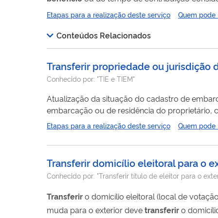
documentos. Este pedido é realizado to
Etapas para a realização deste serviço
Quem pode ut
Conteúdos Relacionados
Transferir propriedade ou jurisdição
Conhecido por:
"TIE e TIEM"
Atualização da situação do cadastro de embar
embarcação ou de residência do proprietário,
201, 202 e 211, disponíveis na página da DPC 
Etapas para a realização deste serviço
Quem pode ut
pela Capitanias dos Portos, Delegacias ou Agên
Transferir domicílio eleitoral para o e
Conhecido por:
"Transferir título de eleitor para o exter
Transferir
o domicílio eleitoral (local de votação) do Bra
muda para o exterior deve
transferir
o domicílio ele