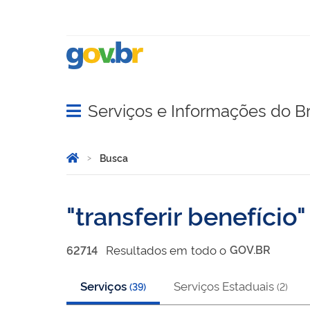
Serviços e Informações do Br
Abrir menu principal de navegação
Você está aqui:
Página Inicial
Busca
Busca
transferir benefício
Resultado
s
em
todo o
GOV.BR
62714
Serviços
Serviços Estaduais
(
39
)
(
2
)