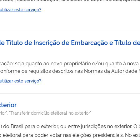
talmente pela internet, você não precisa ir ao INSS.
ilizar este serviço?
 de Título de Inscrição de Embarcação e Título 
cação: seja quanto ao novo proprietário e/ou quanto à nova
 conforme os requisitos descritos nas Normas da Autoridad
na internet. A conclusão do processo se dá com a emissão d
ilizar este serviço?
cias da nova jurisdição.
xterior
ior", "Transferir domicílio eleitoral no exterior"
sil para o exterior, ou entre jurisdições no exterior. O brasileiro que se
itoral para poder votar nas eleições presidenciais. No exterior, é realizada