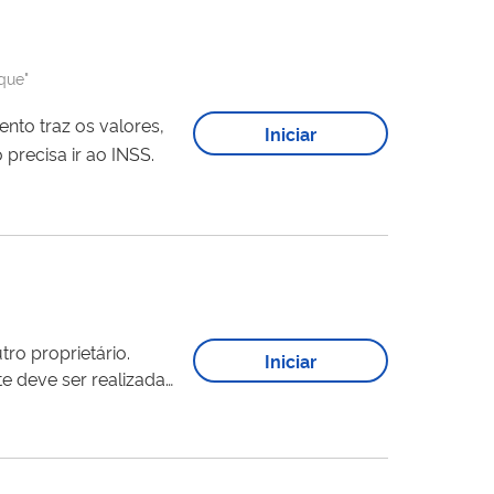
que"
to traz os valores,
Iniciar
 não precisa ir ao INSS.
tro proprietário.
Iniciar
 deve ser realizada
erimento do pedido
 sem autorização