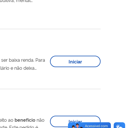
ta isenção. A
a, ou...
baixa renda. Para
Iniciar
lário e não deixa
baixa renda. Para ter direito ao
benefício
não
Iniciar
ido é