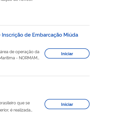
de Inscrição de Embarcação Miúda
 área de operação da
Iniciar
e Marítima - NORMAM
o novo TIE/TIEM
Iniciar