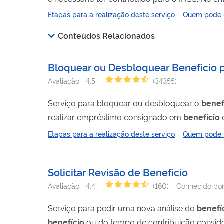
realizado totalmente pela internet, você não pre
Etapas para a realização deste serviço
Quem pode ut
Conteúdos Relacionados
Bloquear ou Desbloquear Benefício 
Avaliação:
4.5
(
34355
)
Serviço para bloquear ou desbloquear o
benef
realizar empréstimo consignado em
benefício
co
você não precisa ir ao INSS.
Etapas para a realização deste serviço
Quem pode ut
Solicitar Revisão de Benefício
Avaliação:
4.4
(
160
)
Conhecido po
Serviço para pedir uma nova análise do
benefí
benefício
ou do tempo de contribuição considerado; inclusão/alteração/exclusão de dependentes; apres