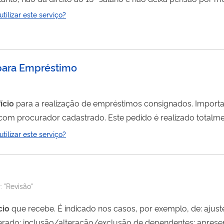
cisa ir ao INSS.
ilizar este serviço?
para Empréstimo
ício
para a realização de empréstimos consignados. Importante! Não é possível
m procurador cadastrado. Este pedido é realizado totalmente pela internet,
ilizar este serviço?
r:
"Revisão"
cio
que recebe. É indic
entação de novos