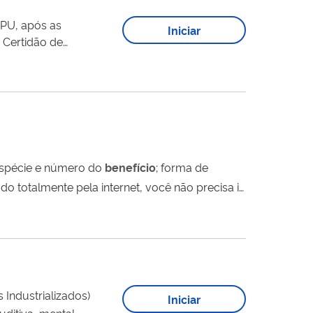
SPU, após as
Iniciar
 Certidão de
rovado, tais como: espécie e número do
benefício
; forma de
Industrializados)
Iniciar