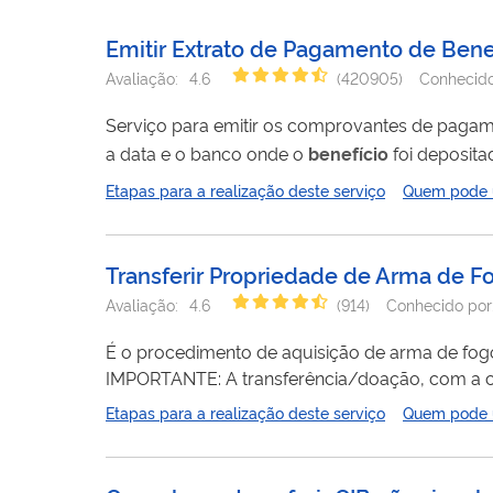
Emitir Extrato de Pagamento de Bene
Avaliação:
4.6
(
420905
)
Conhecido
Serviço para emitir os comprovantes de pagam
a data e o banco onde o
benefício
Etapas para a realização deste serviço
Quem pode ut
Transferir Propriedade de Arma de F
Avaliação:
4.6
(
914
)
Conhecido por
É o procedimento de aquisição de arma de fogo 
IMPORTANTE: A transferência/doação, com a co
após a autorização de transferência concedida p
Etapas para a realização deste serviço
Quem pode ut
em razão do não atendimento aos requisitos le
pode...