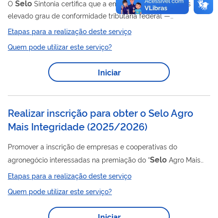
Selo
O
Sintonia certifica que a empresa alcançou o mais
elevado grau de conformidade tributária federal —
classificação A+ no Programa Receita Sintonia. É o
Etapas para a realização deste serviço
reconhecimento público do compromisso da empresa com a
Quem pode utilizar este serviço?
adoção de boas práticas no cumprimento das obrigações
tributárias, em especial, a regularidade cadastral, o
Iniciar
adimplemento no pagamento das obrigações tributárias e a
regularidade na entrega das declarações e escriturações com
Selo
informações consistentes. O
Sintonia A+ é concedido...
Realizar inscrição para obter o Selo Agro
Mais Integridade
(
2025/2026
)
Promover a inscrição de empresas e cooperativas do
Selo
agronegócio interessadas na premiação do “
Agro Mais
Integridade”, com objetivo de fomentar, reconhecer e premiar
Etapas para a realização deste serviço
práticas de integridade por empresas do agronegócio,
Quem pode utilizar este serviço?
reguladas no âmbito do Ministério da Agricultura e Pecuária
(MAPA) , que se destacam no desenvolvimento de boas
Iniciar