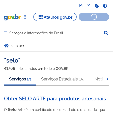
Serviços e Informações do Brasil
Abrir menu principal de navegação
Você está aqui:
Página Inicial
Busca
Busca
selo
41768
Resultado
s
em
todo o
GOV.BR
Serviços
Serviços Estaduais
Notícias
(
7
)
(
37
)
(
Obter SELO ARTE para produtos artesanais
Selo
O
Arte é um certificado de identidade e qualidade, que