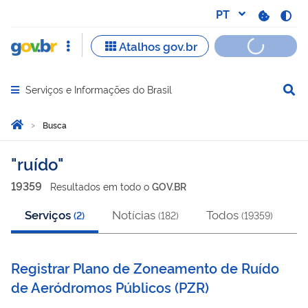
Serviços e Informações do Brasil
Abrir menu principal de navegação
Você está aqui:
Página Inicial
Busca
Busca
ruído
19359
Resultado
s
em
todo o
GOV.BR
Serviços
Notícias
Todos
(
2
)
(
182
)
(
19359
)
Registrar Plano de Zoneamento de Ruído
de Aeródromos Públicos
(
PZR
)