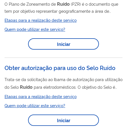
Ruído
O Plano de Zoneamento de
(PZR) é o documento que
tem por objetivo representar geograficamente a área de
ruído
impacto do
aeronáutico decorrente das operações nos
Etapas para a realização deste serviço
aeródromos e, aliado ao ordenamento adequado das
Quem pode utilizar este serviço?
atividades situadas nessas áreas, ser o instrumento que
possibilita preservar o desenvolvimento dos aeródromos em
Iniciar
harmonia com as comunidades localizadas em seu entorno.
Cabe aos Municípios (Art. 30, inciso VIII, da Constituição
Federal) observar as restrições e indicações de usos...
Obter autorização para uso do Selo Ruído
Trata-se da solicitação ao Ibama de autorização para utilização
Ruído
do Selo
para eletrodomésticos. O objetivo do Selo é
fornecer ao consumidor informações claras sobre o nível de
Etapas para a realização deste serviço
ruído
emitido pelos aparelhos, auxiliando na escolha
Quem pode utilizar este serviço?
Ruído
consciente do produto. O uso do Selo
é
obrigatório para os seguintes equipamentos: Liquidificadores;
Iniciar
Secadores de cabelo; Aspiradores de pó; e Aparelhos