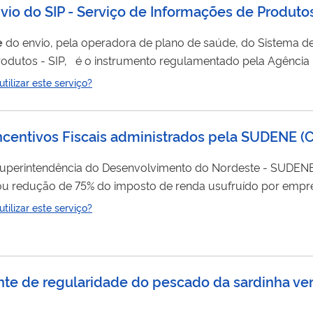
vio do SIP - Serviço de Informações de Produto
e
do envio, pela operadora de plano de saúde, do Sistema d
e acompanhamento da assistência prestada aos beneficiário
ilizar este serviço?
isitar certidão de
regularidade
deste envio.
Incentivos Fiscais administrados pela SUDENE
(
C
 e/ou redução de 75% do imposto de renda usufruído por empr
ilizar este serviço?
nte de regularidade do pescado da sardinha ve