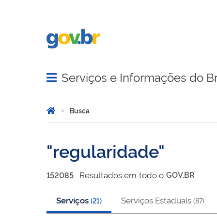
Serviços e Informações do Br
Abrir menu principal de navegação
Você está aqui:
Página Inicial
Busca
Busca
regularidade
Resultado
s
em
todo o
GOV.BR
152085
Serviços
Serviços Estaduais
(
21
)
(
87
)