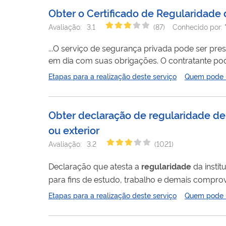
Obter o Certificado de Regularidade
Avaliação:
3.1
(
87
)
Conhecido por:
...O serviço de segurança privada pode ser pre
em dia com suas obrigações. O contratante pod
Etapas para a realização deste serviço
Quem pode ut
regularidade
Obter declaração de regularidade de c
ou exterior
Avaliação:
3.2
(
1021
)
Declaração que atesta a
regularidade
da instit
para fins de estudo, trabalho e demais compro
Etapas para a realização deste serviço
Quem pode ut