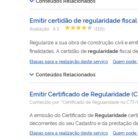
Conteúdos Relacionados
Emitir certidão de regularidade fiscal
Avaliação:
4.3
(
1115
)
Regularize a sua obra de construção civil e emi
finalidades. A certidão de
regularidade
fiscal de
uma obra inscrita no Cadastro Nacional de Obra
Etapas para a realização deste serviço
Quem pode ut
Obras (Sero). A certidão ficará disponível...
Conteúdos Relacionados
Emitir Certificado de Regularidade
(
C
Conhecido por:
"Certificado de Regularidade no CTF
A emissão do Certificado de
Regularidade
cert
decorrentes do seu Cadastro e da prestação de informaçõe
usuários inscritos no CTF/APP, a emissão do Ce
Etapas para a realização deste serviço
Quem pode ut