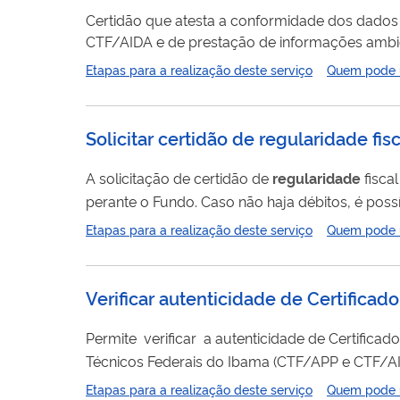
Certidão que atesta a conformidade dos dados
CTF/AIDA e de prestação de informações ambien
Etapas para a realização deste serviço
Quem pode ut
Solicitar certidão de regularidade fis
A solicitação de certidão de
regularidade
fisca
perante o Fundo. Caso não haja débitos, é possível obter a Certidão Negativa de Débitos. Caso haja débitos que estejam com exigibilidade suspensa (por
exemplo, em caso de impugnação do lançamento), é possí
Etapas para a realização deste serviço
Quem pode ut
pedido, a certidão é enviada por email. Esse...
Verificar autenticidade de Certifica
Permite verificar a autenticidade de Certificad
Técnicos Federais do Ibama (CTF/APP e CTF/AI
Etapas para a realização deste serviço
Quem pode ut