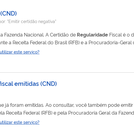
(
CND
)
por:
"Emitir certidão negativa"
fiscal perante a Fazenda Nacional. A Certidão de
Regularidade
Fiscal é o
nte a Receita Federal do Brasil (RFB) e a Procuradoria-Gera
ilizar este serviço?
e à Dívida Ativa da União, inclusive contribuições previdenciárias. A certidão pode ser: Negativa: indica...
iscal emitidas
(
CND
)
que já foram emitidas. Ao consultar, você também pode emitir
enda Nacional, referente a todos os tributos federais e Divida
ilizar este serviço?
que estes órgãos administram. As certidões são relativas a um único sujeito. Elas podem ser de: Pessoa...