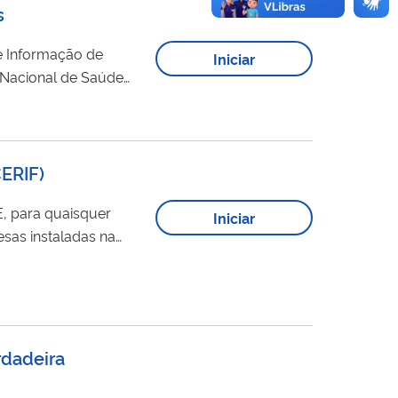
s
e Informação de
Iniciar
s dos planos privados
ERIF
)
Iniciar
esas instaladas na
rdadeira