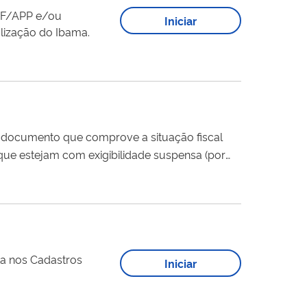
CTF/APP e/ou
Iniciar
alização do Ibama.
er documento que comprove a situação fiscal
 o processamento do
ita nos Cadastros
Iniciar