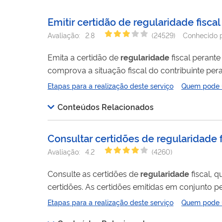
Emitir certidão de regularidade fiscal
Avaliação:
2.8
(
24529
)
Conhecido 
Emita a certidão de
regularidade
comprova a situação fiscal do contribuinte pera
(PGFN). Também conhecida como Certidão Conjunta, ela informa se há ou não pendências relativas a débitos tributários federais
Etapas para a realização deste serviço
Quem pode ut
Conteúdos Relacionados
Consultar certidões de regularidade f
Avaliação:
4.2
(
4260
)
Consulte as certidões de
regularidade
fiscal, 
certidões. As certidões emitidas em conjunto pela Receita Federal (RFB) e pela Procuradoria Geral da Fazenda Nacional (PGFN),
são prova de
regularidade
fiscal perante a Faz
Etapas para a realização deste serviço
Quem pode ut