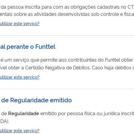
 da pessoa inscrita para com as obrigações cadastrais no 
tais sobre as atividades desenvolvidas sob controle e fisc
ilizar este serviço?
cal perante o Funttel
l é um serviço que permite aos contribuintes do Funttel obt
vel obter a Certidão Positiva de Débitos com Efeitos de Negativa. Após
ilizar este serviço?
do de Regularidade emitido
o de
Regularidade
emitido por pessoa física ou jurídica inscr
DA).
ilizar este serviço?