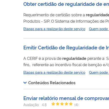
Obter certidão de regularidade de en
Requerimento de certidão sobre a
regularidad
Produtos - SIP. O Sistema de Informações de Produtos - SIP, é o instrumento regulamentado pela Agência Nacional de Saúde
Suplementar - ANS para envio de informações 
Etapas para a realização deste serviço
Quem pode ut
de assistência à saúde e a operadora pode requ
Emitir Certidão de Regularidade de 
A CERIF é a prova de
regularidade
perante a Superintendência do Desenvolvimento do Nordeste - SUDENE, para quaisquer
fins, referente ao incentivo fiscal de isenção
área de atuação desta Autarquia.
Etapas para a realização deste serviço
Quem pode ut
Conteúdos Relacionados
Enviar relatório mensal de comprova
Avaliação:
4.8
(
4
)