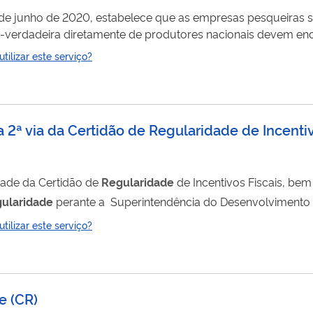
de junho de 2020, estabelece que as empresas pesqueiras 
a-verdadeira diretamente de produtores nacionais devem enc
ste pescado. Esse serviço contém os formulários em
ilizar este serviço?
ira o comprovante mensal de
regularidade
de registro de in
 a 2ª via da Certidão de Regularidade de Incenti
idade da Certidão de
Regularidade
de Incentivos Fiscais, be
gularidade
perante a Superintendência do Desenvolvimento do Nordeste -
entivo fiscal de isenção e/ou redução de 75% do imposto de 
ilizar este serviço?
Autarquia.
de
(
CR
)