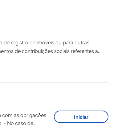
io de registro de imóveis ou para outras
tos de contribuições sociais referentes a
eio do Serviço Eletrônico Para Aferição de
de com as obrigações
Iniciar
vo do Cadastro