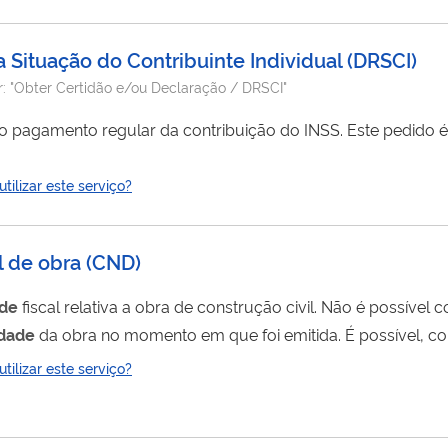
oluidoras e Utilizadoras de Recursos Ambientais, nos termos
 Situação do Contribuinte Individual
(
DRSCI
)
r:
"Obter Certidão e/ou Declaração / DRSCI"
ilizar este serviço?
l de obra
(
CND
)
ade
fiscal relativa a obra de construção civil. Não é possível corrigir uma certidão
idade
da obra no momento em que foi emitida. É possível, co
emitir uma nova certidão com as
ilizar este serviço?
s informações do cadastro (CNO) e corrigir as informações da.