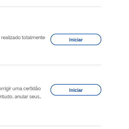
 do Anexo II da
Iniciar
Iniciar
ntudo, anular seus
..