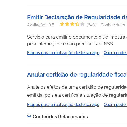
Técnico Federal de Atividades Potencialmente P
Instrução...
Emitir Declaração de Regularidade da
Avaliação:
3.5
(
640
)
Conhecido po
Serviç o para emitir o documento q ue mostra o pagamento regular da contribuição do INSS. Este pedido é realizado totalmente
pela internet, você não precisa ir ao INSS.
Etapas para a realização deste serviço
Quem pode ut
Anular certidão de regularidade fisca
Anule os efeitos de uma certidão de
regularid
emitida, pois ela certifica a situação de
regular
efeitos, se as informações nela contidas não estiverem corretas. Após a anulação, para 
Etapas para a realização deste serviço
Quem pode ut
informações corretas, você precisará corrigir a
Conteúdos Relacionados