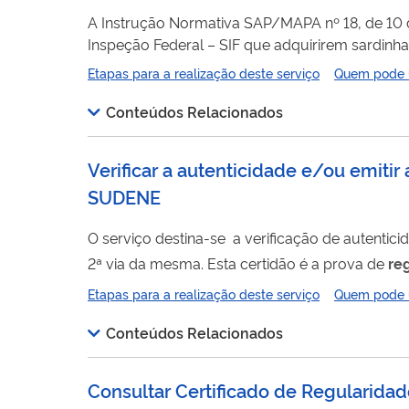
A Instrução Normativa SAP/MAPA nº 18, de 10 
Inspeção Federal – SIF que adquirirem sardinh
de Aquicultura e Pesca as informações referentes ao recebimento de
Etapas para a realização deste serviço
Quem pode ut
formato digital e permite que a empresa adqu
Conteúdos Relacionados
sardinha-verdadeira.
Verificar a autenticidade e/ou emitir
SUDENE
O serviço destina-se a verificação de autentic
2ª via da mesma. Esta certidão é a prova de
re
SUDENE, para quaisquer fins, referente ao inc
Etapas para a realização deste serviço
Quem pode ut
empresas instaladas na área de atuação desta 
Conteúdos Relacionados
Consultar Certificado de Regularida