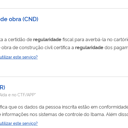
 de obra
(
CND
)
ta a certidão de
regularidade
fiscal para averbá-la no cartór
 obra de construção civil certifica a
regularidade
dos pagamen
s (CNO) e submetida a aferição (verificação e cálculo) por m
ilizar este serviço?
R
)
/Aida e no CTF/APP"
ifica que os dados da pessoa inscrita estão em conformida
s nos sistemas de controle do Ibama. Além disso: - No caso de
rtificado de
Regularidade
dependerá de não haver impediti
ilizar este serviço?