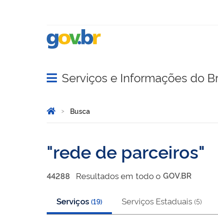
Serviços e Informações do Br
Abrir menu principal de navegação
Você está aqui:
Página Inicial
Busca
Busca
rede de parceiros
Resultado
s
em
todo o
GOV.BR
44288
Serviços
Serviços Estaduais
(
19
)
(
5
)