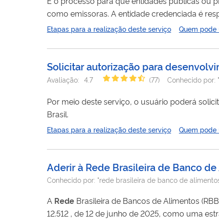
É o processo para que entidades públicas ou pr
como emissoras. A entidade credenciada é responsável por organizar e atender as pessoas que querem se inscrever no
Cadastro Nacional da Agricultura Familiar (CAF). O Departamento de Cadastro Nacional do CAF analisa cada pedido, levando
Etapas para a realização deste serviço
Quem pode ut
conta a necessidade do serviço na região, a est
Solicitar autorização para desenvolv
Avaliação:
4.7
(
77
)
Conhecido por:
Por meio deste serviço, o usuário poderá solic
Brasil.
Etapas para a realização deste serviço
Quem pode ut
Aderir à Rede Brasileira de Banco de
Conhecido por:
"rede brasileira de banco de alimento
A
Rede
Brasileira de Bancos de Alimentos (RBBA) foi 
12.512 , de 12 de junho de 2025, como uma estrat