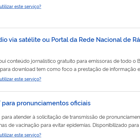
rdas e desperdícios de alimentos e à promoção do Direito H
ilizar este serviço?
a articulação nacional e regional, fortalecendo os bancos de alimento
o via satélite ou Portal da Rede Nacional de R
a para download tem como foco a prestação de informação e
alderadio.com.br é permanentemente atualizada e abrange 
ilizar este serviço?
rabalho e outros assuntos de interesse da sociedade. A distri
V para pronunciamentos oficiais
ão para atender à solicitação de transmissão de pronunciame
as de vacinação para evitar epidemias. Disponibilizado para
mação de
rede
e transmissão dos conteúdos. Nas transmissõ
ilizar este serviço?