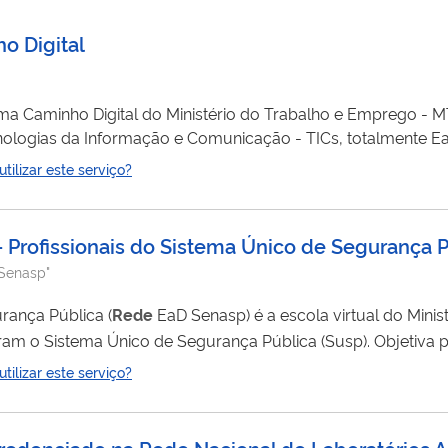
o Digital
a Caminho Digital do Ministério do Trabalho e Emprego - M
nologias da Informação e Comunicação - TICs, totalmente Ea
el básico, intermediário até o avançado. São mais de 170 cur
ilizar este serviço?
ffice 365 da Microsoft de graça durante todo o período que 
 Profissionais do Sistema Único de Segurança 
 Senasp"
rança Pública (
Rede
EaD Senasp) é a escola virtual do Ministério da Justiça
tema Único de Segurança Pública (Susp). Objetiva proporcionar a
continuada dos profissionais do Susp por meio de cursos na mo
ilizar este serviço?
Credenciado na Rede Nacional de Laboratórios 