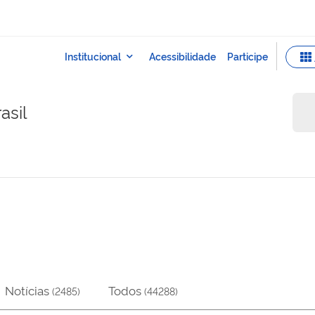
asil
Notícias
Todos
(
2485
)
(
44288
)