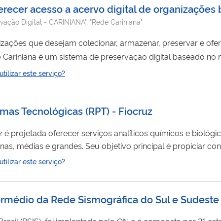
erecer acesso a acervo digital de organizações b
rvação Digital - CARINIANA", "Rede Cariniana"
nizações que desejam colecionar, armazenar, preservar e ofe
e
Cariniana é um sistema de preservação digital baseado no
e precisam preservar materiais digitais autênticos e certifica
ilizar este serviço?
rmas Tecnológicas (RPT) - Fiocruz
é projetada oferecer serviços analíticos químicos e biológi
as, médias e grandes. Seu objetivo principal é propiciar co
infraestrutura para realização ensaios/análise em diferentes métodos/tecnologia. A
rede
é constituída por 
ilizar este serviço?
Institutos da Fundação Oswaldo Cruz, em 8 estados do Brasi
termédio da Rede Sismográfica do Sul e Sudeste 
rasil (RSIS) foi implantada pelo ON e é composta por 21 es