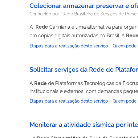
Colecionar, armazenar, preservar e of
Conhecido por:
"Rede Brasileira de Serviços de Prese
A
Rede
Cariniana é uma alternativa para orga
em cópias digitais autorizadas no Brasil. A
Red
provê subsídios a outros projetos brasileiros qu
Etapas para a realização deste serviço
Quem pode ut
Solicitar serviços da Rede de Platafo
A
Rede
de Plataformas Tecnológicas da Fiocruz 
institucionais e externos, com demandas pequen
Etapas para a realização deste serviço
Quem pode ut
distribuídas em 62 subunidades nos diversos 
bioensaios,...
Monitorar a atividade sísmica por in
...A
Rede
Sismográfica do Sul e do Sudeste do B