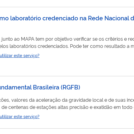
 de conteúdos...
 laboratório credenciado na Rede Nacional d
nto ao MAPA tem por objetivo verificar se os critérios e req
elos laboratórios credenciados. Pode ter como resultado 
ser realizado para avaliar a possibilidade de cancelamen
ilizar este serviço?
ndamental Brasileira
(
RGFB
)
ções, valores da aceleração da gravidade local e de suas inc
de centenas de estações altas precisão e exatidão em todo o
ilizar este serviço?