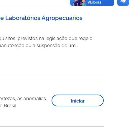
e Laboratórios Agropecuários
uisitos, previstos na legislação que rege o
a manutenção ou a suspensão de um
to de uma suspensão aplicada pelo MAPA
ertezas, as anomalias
Iniciar
 Brasil.