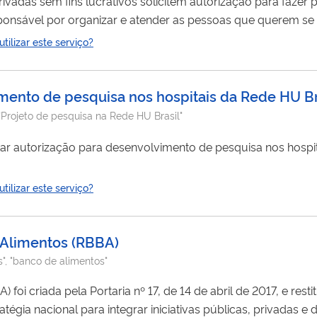
ivadas sem fins lucrativos solicitem autorização para fazer 
 em
ilizar este serviço?
rutura e capacidade da entidade e os critérios definidos pel
imento de pesquisa nos hospitais da Rede HU Br
"Projeto de pesquisa na Rede HU Brasil"
itar autorização para desenvolvimento de pesquisa nos hospi
ilizar este serviço?
 Alimentos
(
RBBA
)
s", "banco de alimentos"
criada pela Portaria nº 17, de 14 de abril de 2017, e restituída pel
égia nacional para integrar iniciativas públicas, privadas e d