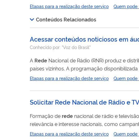
voltadas principalmente para à redução de pe
Etapas para a realização deste serviço
Quem pode ut
Adequada (DHAA). A RBBA promove 
Conteúdos Relacionados
Acessar conteúdos noticiosos em áudi
Conhecido por:
"Voz do Brasil"
A
Rede
Nacional de Rádio (RNR) produz e distribui conteúdo jornalístico gratuito para emissoras de todo o Brasil, assim como de
países vizinhos. A programação disponibilizad
A oferta de conteúdos no site www.redenacion
Etapas para a realização deste serviço
Quem pode ut
direitos, serviços públicos, educação, saúde, t
Solicitar Rede Nacional de Rádio e T
Formação de
rede
nacional de rádio e televis
relevância e interesse nacionais, como campanh
rádio e televisão o sinal de satélite para a for
Etapas para a realização deste serviço
Quem pode ut