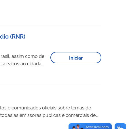
umano à Alimentação
s por meio...
ádio
(
RNR
)
Iniciar
 serviços ao cidadão.
temas relacionados a
buição das...
ntos e comunicados oficiais sobre temas de
 todas as emissoras públicas e comerciais de
es em
Rede
Nacional, também se faz a