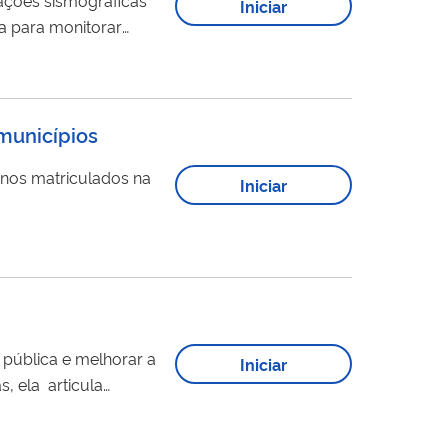
Iniciar
a para monitorar
udeste e de coleta de
 da estrutura interna
 municípios
unos matriculados na
Iniciar
 pública e melhorar a
Iniciar
, ela articula
io...