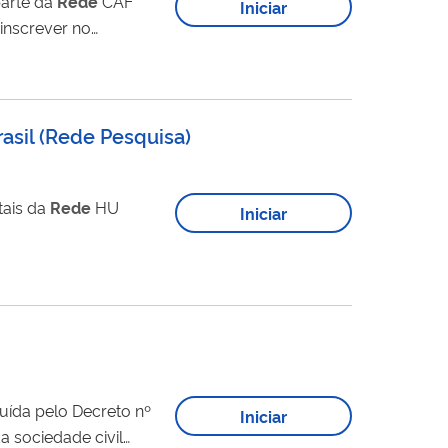
parte da
Rede
CAF
Iniciar
o órgão gestor do CAF.
asil
(
Rede Pesquisa
)
tais da
Rede
HU
Iniciar
o Decreto nº
Iniciar
a sociedade civil