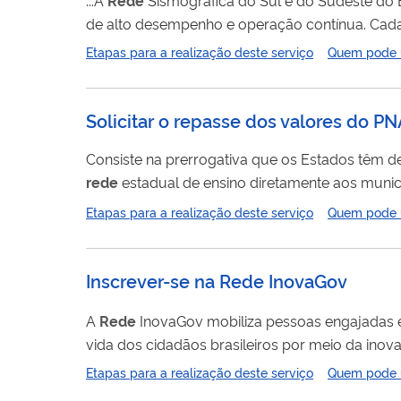
de alto desempenho e operação contínua. Cada
continuamente a atividade sísmica, com o objet
Etapas para a realização deste serviço
Quem pode ut
dados geofísicos na costa sul e sudeste do Bra
da...
Solicitar o repasse dos valores do P
Consiste na prerrogativa que os Estados têm d
rede
estadual de ensino diretamente aos municí
Etapas para a realização deste serviço
Quem pode ut
Inscrever-se na Rede InovaGov
A
Rede
InovaGov mobiliza pessoas engajadas e 
vida dos cidadãos brasileiros por meio da inova
pessoas, conhecimentos e instituições para revolucionar o je
Etapas para a realização deste serviço
Quem pode ut
cinco formas de participação e adesão à
Rede