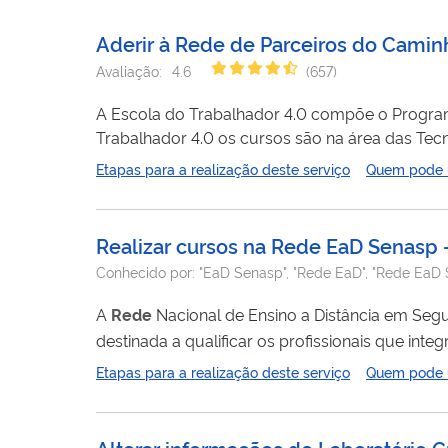
Aderir à Rede de Parceiros do Caminh
Avaliação:
4.6
(
657
)
A Escola do Trabalhador 4.0 compõe o Program
Trabalhador 4.0 os cursos são na área das Tec
cursos que vão desde o Letramento Digital, nív
Etapas para a realização deste serviço
Quem pode ut
vagas, os inscritos nos cursos tem acesso ao O
final...
Realizar cursos na Rede EaD Senasp -
Conhecido por:
"EaD Senasp", "Rede EaD", "Rede EaD
A
Rede
Nacional de Ensino a Distância em Segu
destinada a qualificar os profissionais que integram o Sis
capacitação gratuita, qualificada, integrada e 
Etapas para a realização deste serviço
Quem pode ut
Alterar informações de Laboratório 