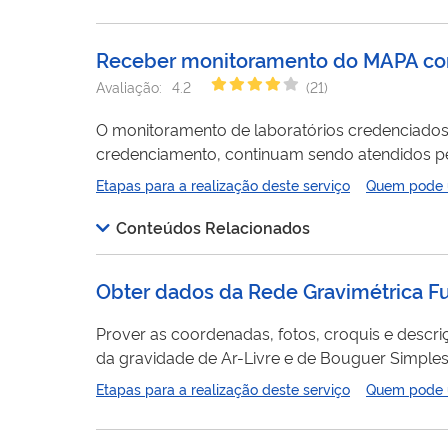
produção e a geração desses conteúdos. A lista
Receber monitoramento do MAPA como
Avaliação:
4.2
(
21
)
O monitoramento de laboratórios credenciados ju
credenciamento, continuam sendo atendidos p
credenciamento. Um monitoramento pode ainda 
Etapas para a realização deste serviço
Quem pode ut
decorrente de um monitoramento anterior.
Conteúdos Relacionados
Obter dados da Rede Gravimétrica Fu
Prover as coordenadas, fotos, croquis e descri
da gravidade de Ar-Livre e de Bouguer Simples 
Etapas para a realização deste serviço
Quem pode ut