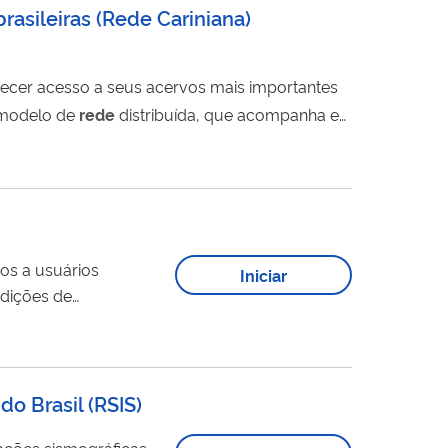
rasileiras
(
Rede Cariniana
)
recer acesso a seus acervos mais importantes
 modelo de
rede
distribuída, que acompanha e
dos por instituições reconhecidas.
cos a usuários
Iniciar
ndições de
10 plataformas
l, compreendendo
do Brasil
(
RSIS
)
tações sismográficas