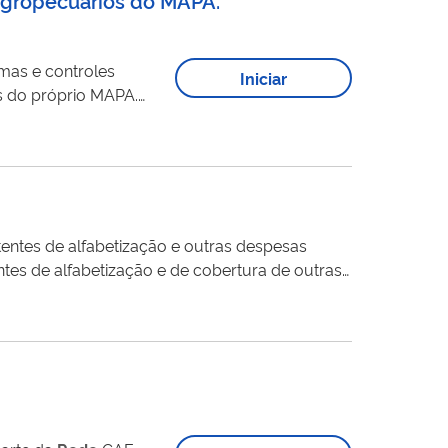
mas e controles
Iniciar
s do próprio MAPA.
mentos descritos
s seguintes solicitações: - Solicitação de Alteração de...
cujas unidades participem do Programa Tempo