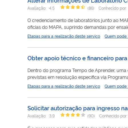
Avaliação:
4.5
(
86
)
Conhecido por:
O credenciamento de laboratórios junto ao MAP
oficias do MAPA, suprindo demandas por ensaio
Para alterar informações do credenciamento, cl
Etapas para a realização deste serviço
Quem pode ut
Obter apoio técnico e financeiro par
Dentro do programa Tempo de Aprender, uma das ações destina recursos financeiros de custeio para assist
previstas em resolução específica via Programa Dinheiro Direto na Escola – PDDE, para atuação dos assistentes de alfabetização e de cobertura de outras
despesas de custeio. Outra ação visa premiaç
Etapas para a realização deste serviço
Quem pode ut
de Aprender e apresentem desempenho satisfa
Solicitar autorização para ingresso 
Avaliação:
3.9
(
90
)
Conhecido por