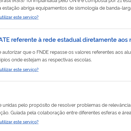
 estação abriga equipamentos de sismologia de banda-larg
ivo de definir o padrão sismológico da margem continental s
ilizar este serviço?
sil, a fim de oferecer subsídios para um melhor conhecimento
NATE referente à rede estadual diretamente aos
e autorizar que o FNDE repasse os valores referentes aos al
pios onde estejam as respectivas escolas.
ilizar este serviço?
unidas pelo propósito de resolver problemas de relevância
ção. Guiada pela colaboração entre diferentes esferas e áreas
ito de fazer políticas públicas no Brasil. É um serviço que oferece
ilizar este serviço?
, todas gratuitas. São elas: como integrante; unidade/laboratór