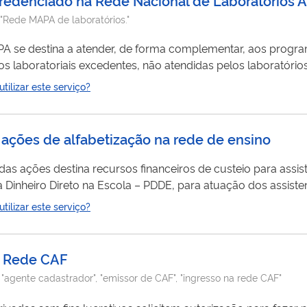
"Rede MAPA de laboratórios."
A se destina a atender, de forma complementar, aos progra
s laboratoriais excedentes, não atendidas pelos laboratório
ique no botão ao lado ou, alternativamente, siga os procedi
ilizar este serviço?
abaixo, Ao clicar em "Solicitar" (botão ao lado) é possível realizar a
a ações de alfabetização na rede de ensino
entes de alfabetização e outras despesas
ão por desempenho para professores e gestores escolares 
ilizar este serviço?
tório
na Rede CAF
:
"agente cadastrador", "emissor de CAF", "ingresso na rede CAF"