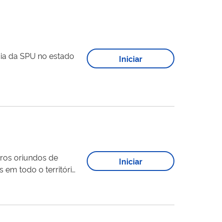
cia da SPU no estado
Iniciar
iros oriundos de
Iniciar
 em todo o território
atendem crianças,
dação do...