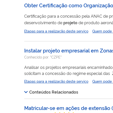
Obter Certificação como Organização
Certificação para a concessão pela ANAC de prerrogativa
desenvolvimento de
projeto
de produto aeronáu
Etapas para a realização deste serviço
Quem pode ut
Instalar projeto empresarial em Zon
Conhecido por:
"CZPE"
Analisar os projetos empresariais encaminhad
solicitam a concessão do regime especial das Zonas de Processamento de Exportação (ZPE) e as propostas de instalação de
Etapas para a realização deste serviço
Quem pode ut
Conteúdos Relacionados
Matricular-se em ações de extensão (