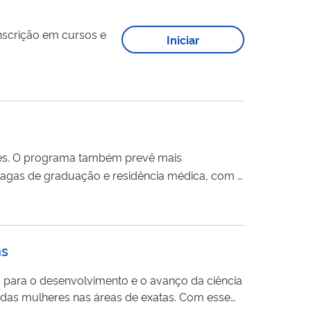
inscrição em cursos e
Iniciar
eles. O programa também prevê mais
vagas de graduação e residência médica, com o
B) tem o objetivo de estruturar a carreira
ns
 para o desenvolvimento e o avanço da ciência
 das mulheres nas áreas de exatas. Com esse