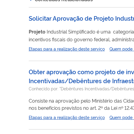
Solicitar Aprovação de Projeto Industr
Projeto
Industrial Simplificado é uma categori
incentivos fiscais do governo federal, admini
de um empreendimento; Os principais incentivos fiscais que podem ser obtidos com sua aprovação são: Isenção ou redução do
Etapas para a realização deste serviço
Quem pode ut
Obter aprovação como projeto de inv
Incentivadas/Debêntures de Infraest
Conhecido por:
"Debêntures Incentivadas/Debêntures 
Consiste na aprovação pelo Ministério das Ci
nos benefícios previstos no art. 2º da Lei nº 12.431, de 24 de junho de 2011 ou na Lei nº 14.801, de 9 de janeiro de 2024. Estas leis
estabelecem o tratamento tributário diferencia
Etapas para a realização deste serviço
Quem pode ut
concessionárias de serviços de saneamento e/
projetos de...