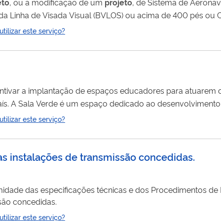
eto
, ou a modificação de um
projeto
, de Sistema de Aeron
da Linha de Visada Visual (BVLOS) ou acima de 400 pés ou C
confirmar o cumprimento dos requisitos técnicos.
ilizar este serviço?
entivar a implantação de espaços educadores para atuarem
ís. A Sala Verde é um espaço dedicado ao desenvolvimento 
biental e cultural, que visam contribuir e estimular a discus
ilizar este serviço?
grupais. As instituições que queiram criar uma sala verde d
as instalações de transmissão concedidas.
midade das especificações técnicas e dos Procedimentos de 
ssão concedidas.
ilizar este serviço?