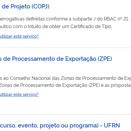
 de Projeto
(
COPJ
)
s definidas conforme a subparte J do RBAC nº 21 , para o
tico com o intuito de obter um Certificado de Tipo.
ilizar este serviço?
as de Processamento de Exportação
(
ZPE
)
os ao Conselho Nacional das Zonas de Processamento de Ex
empresa em ZPE e emitir parecer conclusivo a ser submetido para deliberação do Conselho .
ilizar este serviço?
curso, evento, projeto ou programa) - UFRN