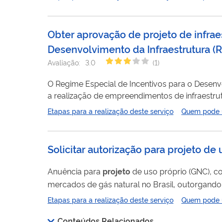
Obter aprovação de projeto de infra
Desenvolvimento da Infraestrutura
(
R
Avaliação:
3.0
(
1
)
O Regime Especial de Incentivos para o Desenvol
a realização de empreendimentos de infraestrutura em saneamento. Criado pela Lei
Decreto nº 6.144/2007, O incentivo suspende a
Etapas para a realização deste serviço
Quem pode ut
Financiamento da Seguridade Social - COFINS,
sobre a...
Solicitar autorização para projeto de
Anuência para
projeto
de uso próprio (GNC), c
mercados de gás natural no Brasil, outorgand
em diferentes regiões do país. Para utilizar esse serviço você deve ter um cadastro como usuário externo do SEI-ANP. Para mais
Etapas para a realização deste serviço
Quem pode ut
informações acesse o serviço " Solicitar cadas
Conteúdos Relacionados