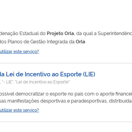
ordenação Estadual do
Projeto
Orla
, da qual a Superintendên
dos Planos de Gestão Integrada da
Orla
ilizar este serviço?
a Lei de Incentivo ao Esporte
(
LIE
)
"- LIE", "Lei de Incentivo ao Esporte"
possível democratizar o esporte no país com o aporte finance
sas manifestações desportivas e paradesportivas, distribuídas
 projetos executados via Lei de Incentivo ao Esporte - Lie, 
ilizar este serviço?
 e idosos. Trata-se de uma inovação e um avanço na consoli