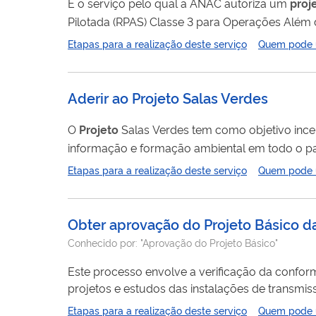
É o serviço pelo qual a ANAC autoriza um
proj
Pilotada (RPAS) Classe 3 para Operações Além 
qualquer tipo de operação, com o objetivo de 
Etapas para a realização deste serviço
Quem pode ut
Aderir ao Projeto Salas Verdes
O
Projeto
Salas Verdes tem como objetivo inc
informação e formação ambiental em todo o pa
caráter educacional, voltadas à temática socioam
Etapas para a realização deste serviço
Quem pode ut
organização e o fortalecimento de identidades 
chamada pública,...
Obter aprovação do Projeto Básico d
Conhecido por:
"Aprovação do Projeto Básico"
Este processo envolve a verificação da confor
projetos e estudos das instalações de transmi
Etapas para a realização deste serviço
Quem pode ut