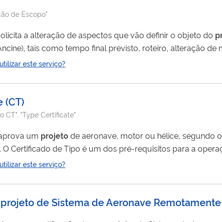
ação de Escopo"
icita a alteração de aspectos que vão definir o objeto do
p
ine), tais como tempo final previsto, roteiro, alteração de
c/animação/reality/variedades) dentre outros, desde que n
ilizar este serviço?
e
(
CT
)
 CT", "Type Certificate"
e aprova um
projeto
de aeronave, motor ou hélice, segundo 
 O Certificado de Tipo é um dos pré-requisitos para a oper
 Suplementar (IS nº 21.001) contendo
ilizar este serviço?
orientações sobre o processo de Certificação de Tipo está disponível aqui .
e projeto de Sistema de Aeronave Remotamente 