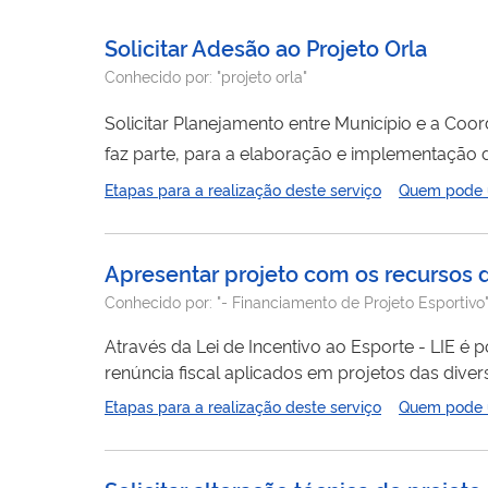
Solicitar Adesão ao Projeto Orla
Conhecido por:
"projeto orla"
Solicitar Planejamento entre Município e a Co
faz parte, para a elaboração e implementação 
Etapas para a realização deste serviço
Quem pode ut
Apresentar projeto com os recursos d
Conhecido por:
"- Financiamento de Projeto Esportivo", 
Através da Lei de Incentivo ao Esporte - LIE é 
renúncia fiscal aplicados em projetos das diver
nacional. Por meio de doações e patrocínios, os
Etapas para a realização deste serviço
Quem pode ut
adolescentes, adultos pessoas com deficiência