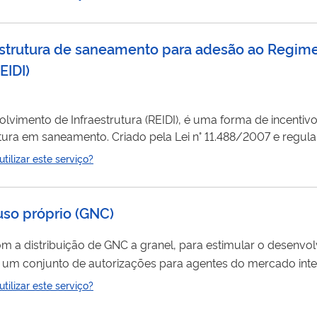
estrutura de saneamento para adesão ao Regime 
EIDI
)
vimento de Infraestrutura (REIDI), é uma forma de incentivo f
 n° 11.488/2007 e regulamentado pelo
 exigência da contribuição para o PIS/PASEP, da Contribuiçã
ilizar este serviço?
 Contribuição para o PIS/PASEP-Importação e da COFINS-Im
 uso próprio (GNC)
om a distribuição de GNC a granel, para estimular o desenvo
o um conjunto de autorizações para agentes do mercado int
ilizar este serviço?
tro como usuário externo no SEI-ANP ".