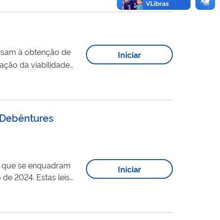
isam à obtenção de
Iniciar
ação da viabilidade
IPI, calculado como...
- Debêntures
co que se enquadram
Iniciar
o, pelas
a implementação de