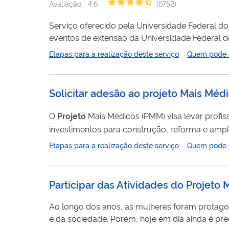
Avaliação:
4.6
(
6752
)
Serviço oferecido pela Universidade Federal do
eventos de extensão da Universidade Federal d
Etapas para a realização deste serviço
Quem pode ut
Solicitar adesão ao projeto Mais Méd
O
Projeto
Mais Médicos (PMM) visa levar profi
investimentos para construção, reforma e amp
propósito de qualificar a formação desses profi
Etapas para a realização deste serviço
Quem pode ut
médica federal para locais com dificuldade de fix
Participar das Atividades do Projeto
Ao longo dos anos, as mulheres foram protagon
e da sociedade. Porém, hoje em dia ainda é pr