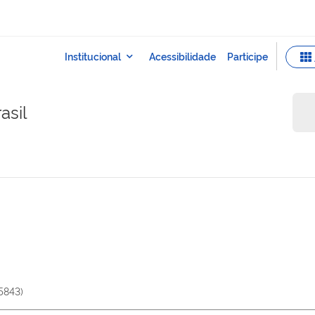
asil
5843
)