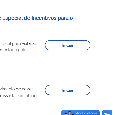
Especial de Incentivos para o
iscal para viabilizar
Iniciar
o para o
portação incidentes
lvimento de novos
Iniciar
eressados em atuar