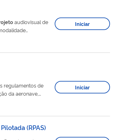
rojeto
audiovisual de
Iniciar
 modalidade
ão descaracterizem
os regulamentos de
Iniciar
ação da aeronave,
Pilotada
(
RPAS
)