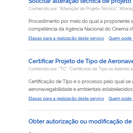
Solicitar alteração técnica de projeto
Conhecido por:
"Alteração de Projeto Técnico", "Alter
Procedimento por meio do qual a proponente sol
competência da Agência Nacional do Cinema (Anc
(produção, desenvolvimento) e tipo (ficção/do
Etapas para a realização deste serviço
Quem pode ut
integralmente a estrutura essencial do
projeto
. Trata-se do mesmo procedimento para projetos de fomento indireto, Fundo
Setorial do...
Certificar Projeto de Tipo de Aeronav
Conhecido por:
"TC", "Certificado de Tipo ou Adendo ao
Certificação de Tipo é o processo pelo qual s
aeronavegabilidade e ambientais estabelecidos.
motor ou hélice com um Certificado de Aeronavegabilidade Padrão. Uma Instrução
Etapas para a realização deste serviço
Quem pode ut
Obter autorização ou modificação d