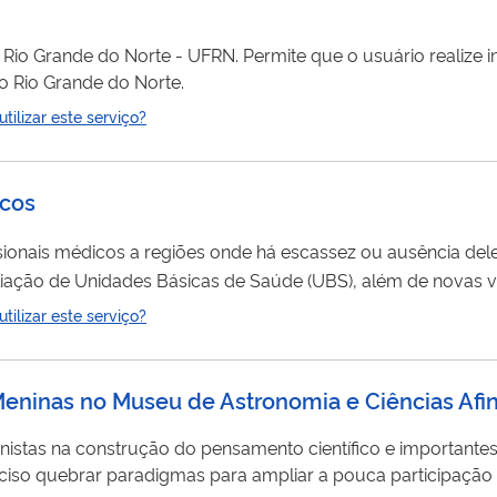
 Rio Grande do Norte - UFRN. Permite que o usuário realize 
o Rio Grande do Norte.
ilizar este serviço?
icos
ssionais médicos a regiões onde há escassez ou ausência d
liação de Unidades Básicas de Saúde (UBS), além de novas 
ssionais. Em outra frente, o Programa Médicos pelo Brasil (Mp
ilizar este serviço?
ar o...
 Meninas no Museu de Astronomia e Ciências Afi
istas na construção do pensamento científico e importantes
eciso quebrar paradigmas para ampliar a pouca participação