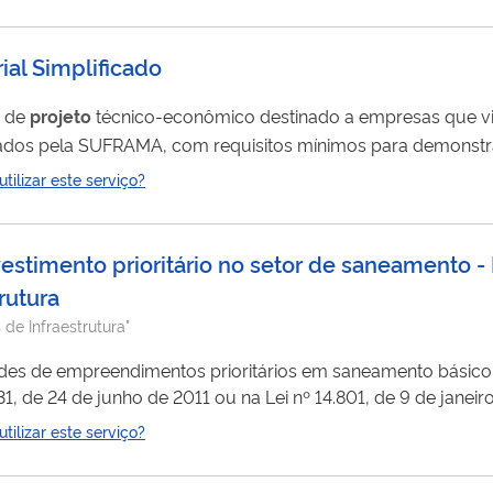
ial Simplificado
a de
projeto
técnico-econômico destinado a empresas que v
strados pela SUFRAMA, com requisitos mínimos para demonstr
ilizar este serviço?
Imposto de Importação II Isenção do Imposto sobre Produtos Industrializados IPI Crédito do 
estimento prioritário no setor de saneamento 
rutura
de Infraestrutura"
dades de empreendimentos prioritários em saneamento bási
do para as debêntures emitidas, no caso do setor saneament
ilizar este serviço?
ou suas sociedades controladoras, que tenham por lastro 