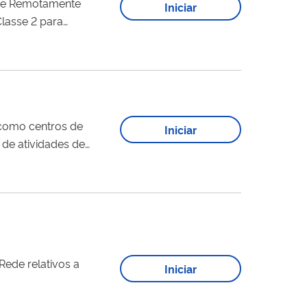
ave Remotamente
Iniciar
lasse 2 para
 como centros de
Iniciar
de atividades de
são crítica, a
evem concorrer à
Rede relativos a
Iniciar