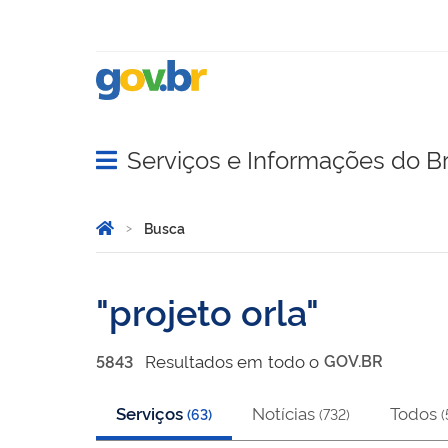
Serviços e Informações do Br
Abrir menu principal de navegação
Você está aqui:
Página Inicial
Busca
Busca
projeto orla
Resultado
s
em
todo o
GOV.BR
5843
Serviços
Notícias
Todos
(
63
)
(
732
)
(