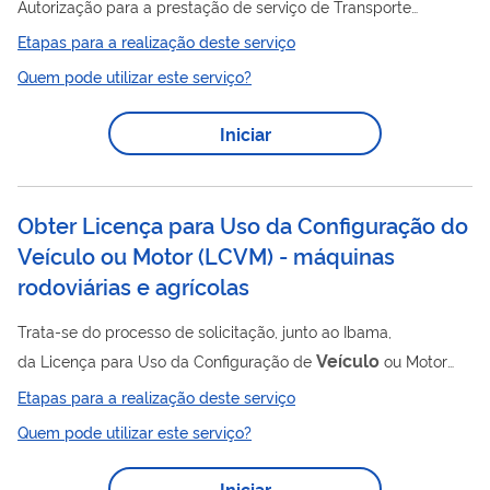
Autorização para a prestação de serviço de Transporte
Terrestre nas Unidades de Conservação Federais
Etapas para a realização deste serviço
administradas pelo ICMBio.
Quem pode utilizar este serviço?
Iniciar
Obter Licença para Uso da Configuração do
Veículo ou Motor (LCVM) - máquinas
rodoviárias e agrícolas
Trata-se do processo de solicitação, junto ao Ibama,
Veículo
da Licença para Uso da Configuração de
ou Motor
(LCVM) aplicável a máquinas rodoviárias e agrícolas (tratores
Etapas para a realização deste serviço
de esteira, pás carregadoras, escavadeiras, colheitadeiras e
Quem pode utilizar este serviço?
outras). É incluído na LCVM a declaração de Atendimento aos
limites de ruído (DA) para as máquinas aplicáveis segundo a
Iniciar