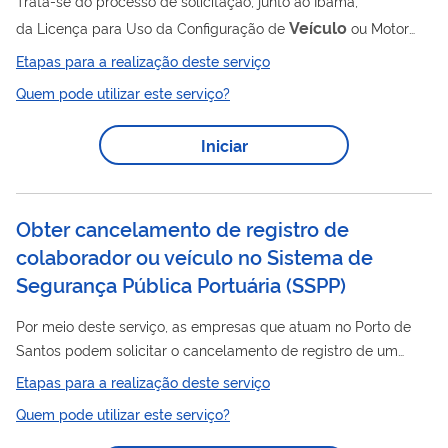
Trata-se do processo de solicitação, junto ao Ibama,
Veículo
da Licença para Uso da Configuração de
ou Motor
(LCVM) aplicável a veículos leves novos (leves de passageiros
Etapas para a realização deste serviço
ou leve comercia). É incluído na LCVM a Declaração de
Quem pode utilizar este serviço?
Atendimento aos limites de ruído (DA). O usuário deve solicitá-
lo para fabricar, importar, tanto para uso próprio como para
Iniciar
comercializar, veículos leves novos. Esse serviço é
necessário antes produção ou importação desses veículos no
Brasil, garantindo que os...
Obter cancelamento de registro de
colaborador ou veículo no Sistema de
Segurança Pública Portuária (SSPP)
Por meio deste serviço, as empresas que atuam no Porto de
Santos podem solicitar o cancelamento de registro de um
veículo
colaborador ou
, informando a desvinculação, até
Etapas para a realização deste serviço
então sob a responsabilidade da requisitante, possibilitando a
Quem pode utilizar este serviço?
atualização da base de dados do SSPP.