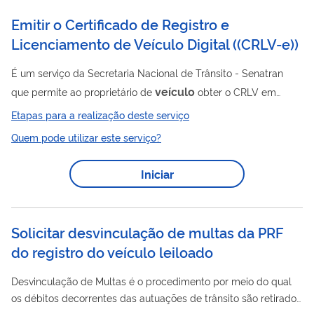
Emitir o Certificado de Registro e
Licenciamento de Veículo Digital
(
(CRLV-e)
)
É um serviço da Secretaria Nacional de Trânsito - Senatran
veículo
que permite ao proprietário de
obter o CRLV em
formato digital, com a mesma validade jurídica do documento
Etapas para a realização deste serviço
impresso. O CRLV Digital pode ser acessado pelo dispositivo
Quem pode utilizar este serviço?
móvel mesmo off-line, ou seja, sem internet.
Iniciar
Solicitar desvinculação de multas da PRF
do registro do veículo leiloado
Desvinculação de Multas é o procedimento por meio do qual
os débitos decorrentes das autuações de trânsito são retirados