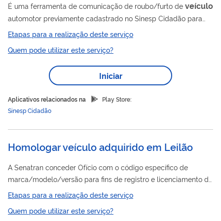
veículo
É uma ferramenta de comunicação de roubo/furto de
automotor previamente cadastrado no Sinesp Cidadão para
geração de alerta de restrição com duração de 72 horas, que
Etapas para a realização deste serviço
será visualizado por todos os usuários do Sinesp Cidadão e por
Quem pode utilizar este serviço?
vários órgãos policiais conveniados com o Ministério da Justiça
e Segurança Pública. A comunicação não dispensa a
Iniciar
necessidade de registro de Boletim de Ocorrência em órgão
policial.
Aplicativos relacionados na
Play Store:
Sinesp Cidadão
Homologar veículo adquirido em Leilão
A Senatran conceder Ofício com o código específico de
marca/modelo/versão para fins de registro e licenciamento de
veículo
adquiridos através de leilão para pessoa física ou
Etapas para a realização deste serviço
jurídica. Para veículos novos, arrematados em leilão e que já
Quem pode utilizar este serviço?
possuem código de marca/modelo/versão, respeitado os