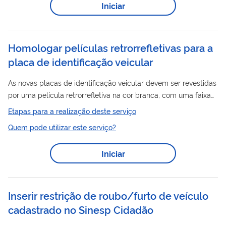
Iniciar
Esse é um serviço da Secretaria Nacional de Trânsito
(SENATRAN).
Homologar películas retrorrefletivas para a
placa de identificação veicular
As novas placas de identificação veicular devem ser revestidas
por uma película retrorrefletiva na cor branca, com uma faixa
na cor azul na margem superior, contendo ao lado esquerdo o
Etapas para a realização deste serviço
logotipo do MERCOSUL, ao lado direito a Bandeira do Brasil e
Quem pode utilizar este serviço?
ao centro o nome BRASIL. Os fabricantes dessas películas
retrorrefletivas devem obter, para os seus produtos,
Iniciar
homologação pela Secretaria Nacional de Trânsito
(SENATRAN) atendendo aos requisitos estabelecidos no anexo
da Resolução CONTRAN nº 969, de...
Inserir restrição de roubo/furto de veículo
cadastrado no Sinesp Cidadão