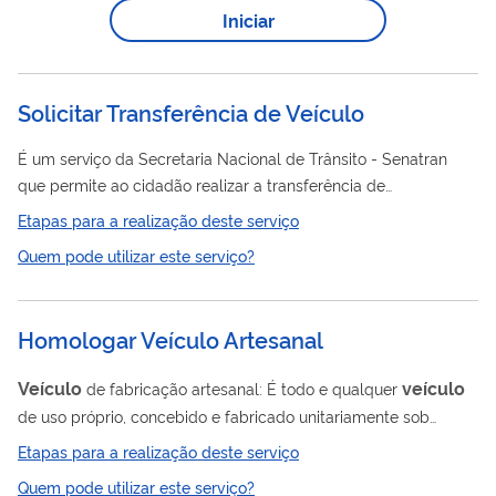
Iniciar
Solicitar Transferência de Veículo
É um serviço da Secretaria Nacional de Trânsito - Senatran
que permite ao cidadão realizar a transferência de
veículo
propriedade de um
registrado no Brasil. A
Etapas para a realização deste serviço
transferência é obrigatória quando há mudança de proprietário
Quem pode utilizar este serviço?
e deve ser realizada dentro do prazo legal para evitar
penalidades.
Homologar Veículo Artesanal
Veículo
veículo
de fabricação artesanal: É todo e qualquer
de uso próprio, concebido e fabricado unitariamente sob
responsabilidade individual de pessoa natural ou jurídica,
Etapas para a realização deste serviço
atendendo a todos os preceitos de construção veicular. A
Quem pode utilizar este serviço?
emissão do Certificado de Adequação a Legislação de Trânsito