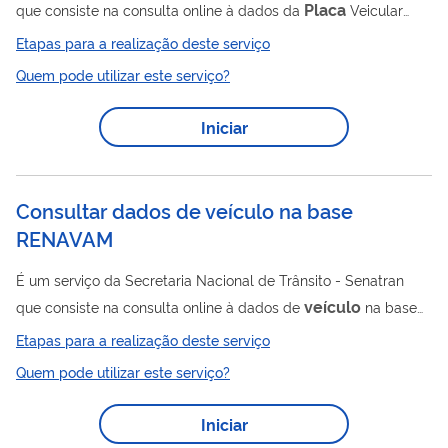
Placa
que consiste na consulta online à dados da
Veicular
placa
para validação dos dados da
, seu fabricante e
Etapas para a realização deste serviço
placa
estampador. A partir do QR Code localizado na
do
Quem pode utilizar este serviço?
veículo
Placa
é possível acessar dados como:
; Fabricante;
Estampador; Marca/ Modelo; Ano Fabricação; Dados Atuais do
Iniciar
Veículo
; Número de Série do QR Code.
Consultar dados de veículo na base
RENAVAM
É um serviço da Secretaria Nacional de Trânsito - Senatran
veículo
que consiste na consulta online à dados de
na base
RENAVAM (Registro Nacional de Veículos Automotores), que é
Etapas para a realização deste serviço
um sistema que tem como principal finalidade armazenar os
Quem pode utilizar este serviço?
dados dos veículos que circulam no país. O RENAVAM
veículo
armazena todo o histórico do
. Cada usuário tem
Iniciar
acesso a 5 consultas de veículos.