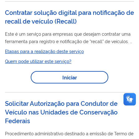
Trânsito (SENATRAN).
Contratar solução digital para notificação de
recall de veículo
(
Recall
)
Este é um serviço para empresas que desejam contratar uma
ferramenta para registro e notificação de “recall” de veículos. O
“recall” é feito quando a empresa identifica algum item com
Etapas para a realização deste serviço
veículo
problema no
e solicita aos proprietários que
Quem pode utilizar este serviço?
compareçam em locais informados para o conserto deste
item. Por meio da ferramenta é possível fazer o registro de
Iniciar
eventos de “recall”, além de consulta, envio de notificações aos
proprietários e encerramento de eventos. A ferramenta é
integrada a vários...
Solicitar Autorização para Condutor de
Veículo nas Unidades de Conservação
Federais
Procedimento administrativo destinado a emissão de Termo de