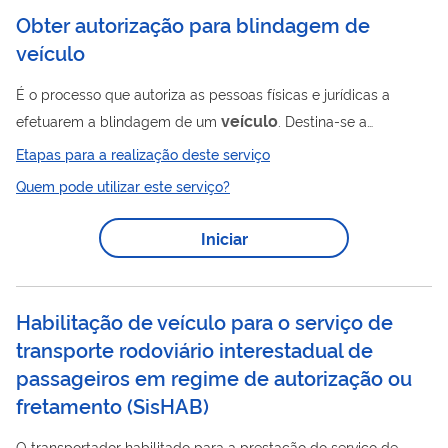
Obter autorização para blindagem de
veículo
É o processo que autoriza as pessoas físicas e jurídicas a
veículo
efetuarem a blindagem de um
. Destina-se a
Prestadora de serviço de blindagem (blindadora) e as pessoas
Etapas para a realização deste serviço
veículo
físicas e jurídicas interessadas em blindar um
. O
Quem pode utilizar este serviço?
interessado deve comprovar sua idoneidade por meio de
diversas certidões emitidas pela justiça e pelas polícias, além
Iniciar
de apresentar documentos pessoais como identidade, CPF,
entre e outros. A documentação é apresentada para a
blindadora (prestadora do serviço de...
Habilitação de veículo para o serviço de
transporte rodoviário interestadual de
passageiros em regime de autorização ou
fretamento (SisHAB)
O transportador habilitado para a prestação do serviço de