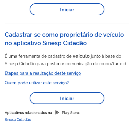
limites de no máximo 20 unidades de mesma
Iniciar
marca/modelo/versão para veículos automotores de 4 ou
mais rodas, e de no máximo 100 unidades de mesma
marca/modelo/versão para veículos automotores de ou 3
Cadastrar-se como proprietário de veículo
rodas....
no aplicativo Sinesp Cidadão
veículo
É uma ferramenta de cadastro de
junto à base do
Sinesp Cidadão para posterior comunicação de roubo/furto do
veículo
cadastrado
Etapas para a realização deste serviço
Quem pode utilizar este serviço?
Iniciar
Aplicativos relacionados na
Play Store:
Sinesp Cidadão