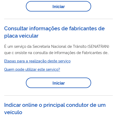
Iniciar
Consultar informações de fabricantes de
placa veicular
É um serviço da Secretaria Nacional de Trânsito (SENATRAN)
que c onsiste na consulta de informações de Fabricantes de
Placa
Veicular credenciados e habilitados para utilizar o
Etapas para a realização deste serviço
Sistema Nacional de Emplacamento (WS-Emplaca).
Quem pode utilizar este serviço?
Iniciar
Indicar online o principal condutor de um
veículo