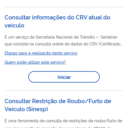
Consultar informações do CRV atual do
veículo
É um serviço da Secretaria Nacional de Trânsito — Senatran
que consiste na consulta online de dados do CRV (Certificado
Veículo
do Registro do
) antigamente chamado de DUT. O
Etapas para a realização deste serviço
veículo
CRV é o documento utilizado para a transferência do
.
Quem pode utilizar este serviço?
Algumas das informações presentes no CRV são: Código do
placa
RENAVAM; Nome do proprietário; Número da
e do
Iniciar
chassi; Marca/ modelo; Ano de fabricação.
Consultar Restrição de Roubo/Furto de
Veículo
(
Sinesp
)
É uma ferramenta de consulta de restrições de roubo/furto de
placa