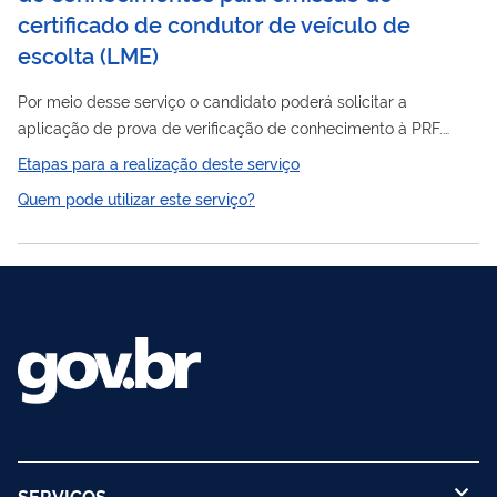
estar ciente que a...
certificado de condutor de veículo de
escolta
(
LME
)
Por meio desse serviço o candidato poderá solicitar a
aplicação de prova de verificação de conhecimento à PRF.
Caso aprovado, será expedida pela PRF uma licença que
Etapas para a realização deste serviço
permite ao profissional conduzir veículos de escolta
Quem pode utilizar este serviço?
credenciada.
SERVIÇOS