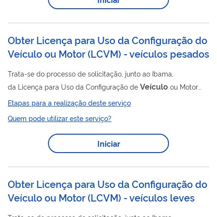
legislação. Previamente à obtenção da LCVM para a máquina
deve ser obtida a LCVM para o motor, quando aplicável. O
usuário deve solicitá-lo...
Obter Licença para Uso da Configuração do
Veículo ou Motor (LCVM) - veículos pesados
Trata-se do processo de solicitação, junto ao Ibama,
Veículo
da Licença para Uso da Configuração de
ou Motor
(LCVM) aplicável a veículos pesados. É incluído na LCVM a
Etapas para a realização deste serviço
declaração de Atendimento aos limites de ruído (DA) para os
Quem pode utilizar este serviço?
veículos pesados aplicáveis segundo a legislação. Previamente
veículo
à obtenção da LCVM para o
pesado deve ser obtida
Iniciar
a LCVM para o motor, quando aplicável. O usuário deve
solicitá-lo para fabricar, importar, tanto para uso próprio como
para comercializar, veículos...
Obter Licença para Uso da Configuração do
Veículo ou Motor (LCVM) - veículos leves