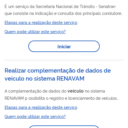
É um serviço da Secretaria Nacional de Trânsito - Senatran
que consiste na indicação e consulta dos principais condutores
veículo
de um
. A indicação só será efetivada após a
Etapas para a realização deste serviço
autorização do condutor principal indicado. O condutor deve
Quem pode utilizar este serviço?
veículo
possuir categoria compatível com a do
selecionado.
Iniciar
Realizar complementação de dados de
veículo no sistema RENAVAM
veículo
A complementação de dados do
no sistema
RENAVAM p ossibilita o registro e licenciamento de veículos
junto aos órgãos executivos de trânsito (DETRANS) dos
Etapas para a realização deste serviço
estados e do Distrito Federal. A tende o Art. 5º da Portaria
Quem pode utilizar este serviço?
DENATRAN nº 190/2009 , relativos à veículos de fabricação,
importação, transformação, encarroçamento, leilão e coleção.