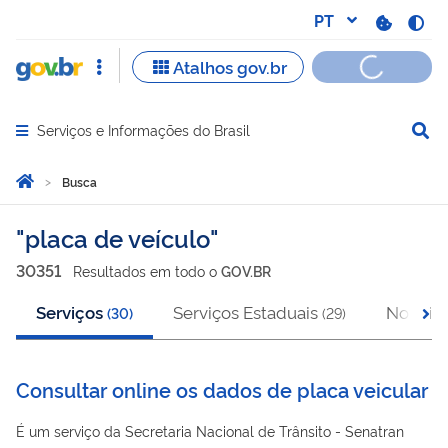
Serviços e Informações do Brasil
Abrir menu principal de navegação
Você está aqui:
Página Inicial
Busca
Busca
placa de veículo
30351
Resultado
s
em
todo o
GOV.BR
Serviços
Serviços Estaduais
Notícia
(
30
)
(
29
)
Consultar online os dados de placa veicular
É um serviço da Secretaria Nacional de Trânsito - Senatran