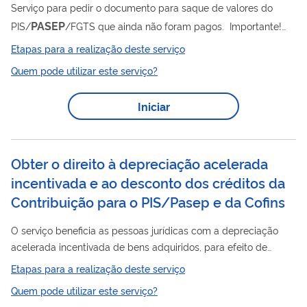
Serviço para pedir o documento para saque de valores do
PASEP
PIS/
/FGTS que ainda não foram pagos. Importante!
Você já consegue baixar sua certidão se ela estiver disponível
Etapas para a realização deste serviço
no sistema. Se não estiver, é só consultar novamente em até 7
Quem pode utilizar este serviço?
dias que ela estará lá. Este pedido é realizado totalmente pela
internet, você não precisa ir ao INSS.
Iniciar
Obter o direito à depreciação acelerada
incentivada e ao desconto dos créditos da
Contribuição para o PIS/Pasep e da Cofins
O serviço beneficia as pessoas jurídicas com a depreciação
acelerada incentivada de bens adquiridos, para efeito de
cálculo do imposto sobre a renda, e com o desconto dos
Etapas para a realização deste serviço
PASEP
créditos da Contribuição para o PIS/
e da COFINS, no
Quem pode utilizar este serviço?
prazo de 12 (doze) meses contado da aquisição dos créditos