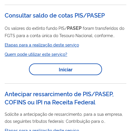
Consultar saldo de cotas PIS/PASEP
PASEP
Os valores do extinto fundo PIS/
foram transferidos do
FGTS para a conta única do Tesouro Nacional, conforme
determinou o art. 121 do Ato das Disposições Constitucionais
Etapas para a realização deste serviço
Transitórias. Agora, por meio deste serviço o trabalhador (ou
Quem pode utilizar este serviço?
seu beneficiário legal em caso de falecimento) poderá verificar
se há ou não valores a serem sacados e como proceder para
Iniciar
retirar o dinheiro, inclusive com orientações específicas para
herdeiros.
Antecipar ressarcimento de PIS/PASEP,
COFINS ou IPI na Receita Federal
Solicite a antecipação de ressarcimento, para a sua empresa,
dos seguintes tributos federais: Contribuição para o
PASEP
PIS/
, de Contribuição para o Financiamento da
Etapas para a realização deste serviço