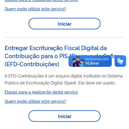
Seguridade Social (COFINS) ou de Imposto sobre Produtos
Quem pode utilizar este serviço?
Industrializados (IPI).
Iniciar
Entregar Escrituração Fiscal Digital da
Contribuição para o PIS/Pasep e da Cofins
(EFD-Contribuições)
A EFD-Contribuições é um arquivo digital instituído no Sistema
Público de Escrituração Digital (Sped). Ele deve ser usado
pelas pessoas jurídicas de direto privado para registrar as
Etapas para a realização deste serviço
Pasep
informações do PIS/
e da Cofins, tanto no regime
Quem pode utilizar este serviço?
cumulativo quanto no não cumulativo. Esse registro é feito com
base nos documentos e operações que mostram as receitas
Iniciar
recebidas, assim como os custos, despesas, encargos e
aquisições geradores de créditos da não cumulatividade. A