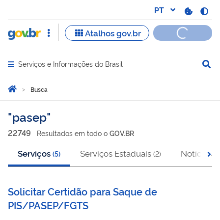
Serviços e Informações do Brasil
Abrir menu principal de navegação
Você está aqui:
Página Inicial
Busca
Busca
pasep
22749
Resultado
s
em
todo o
GOV.BR
Serviços
Serviços Estaduais
Notícias
(
5
)
(
2
)
(
1
Solicitar Certidão para Saque de
PIS/PASEP/FGTS