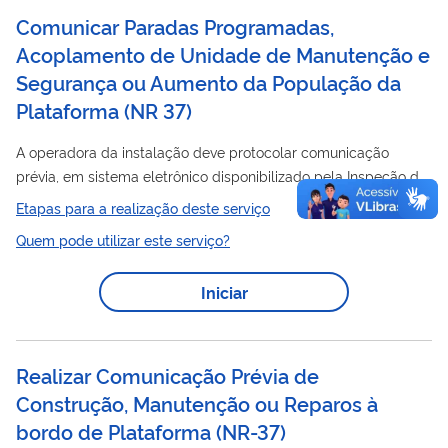
Comunicar Paradas Programadas,
Acoplamento de Unidade de Manutenção e
Segurança ou Aumento da População da
Plataforma (NR 37)
A operadora da instalação deve protocolar comunicação
prévia, em sistema eletrônico disponibilizado pela Inspeção do
Trabalho, comunicando as paradas programadas, as
Etapas para a realização deste serviço
manutenção
atividades com acoplamento de unidade de
e
Quem pode utilizar este serviço?
segurança ou atividades relacionadas a construção,
manutenção
ou reparo a bordo, que impliquem aumento da
Iniciar
população da plataforma, acima da lotação aprovada
inicialmente pela Autoridade Marítima, com no mínimo 30 dias
de antecedência.
Realizar Comunicação Prévia de
Construção, Manutenção ou Reparos à
bordo de Plataforma (NR-37)