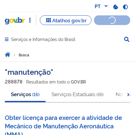
Serviços e Informações do Brasil
Abrir menu principal de navegação
Você está aqui:
Página Inicial
Busca
Busca
manutenção
288878
Resultado
s
em
todo o
GOV.BR
Serviços
Serviços Estaduais
Notícias
(
16
)
(
66
)
Obter licença para exercer a atividade de
Mecânico de Manutenção Aeronáutica
(
MMA
)