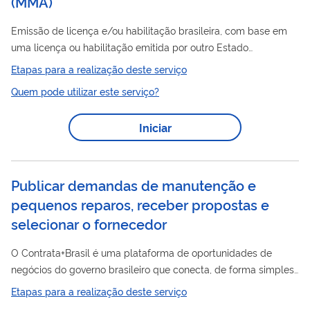
(
MMA
)
Emissão de licença e/ou habilitação brasileira, com base em
uma licença ou habilitação emitida por outro Estado
contratante da Organização de Aviação Civil Internacional -
Etapas para a realização deste serviço
OACI. Para obtenção da licença e/ou habilitação brasileira é
Quem pode utilizar este serviço?
necessário que o profissional seja titular de licença e/ou
Manutenção
habilitação estrangeira de Mecânico de
Iniciar
Aeronáutica (MMA) e realize o exame prático (cheque) no Brasil.
Clique aqui para acessar a lista de CTAC homologados ou
validados pela ANAC. ...
Publicar demandas de manutenção e
pequenos reparos, receber propostas e
selecionar o fornecedor
O Contrata+Brasil é uma plataforma de oportunidades de
negócios do governo brasileiro que conecta, de forma simples
e rápida, compradores públicos da União, estados e
Etapas para a realização deste serviço
municípios e fornecedores em todo o país, inicialmente