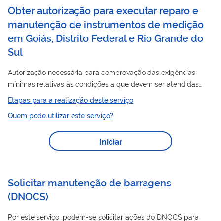
Obter autorização para executar reparo e
manutenção de instrumentos de medição
em Goiás, Distrito Federal e Rio Grande do
Sul
Autorização necessária para comprovação das exigências
mínimas relativas às condições a que devem ser atendidas
pelas sociedades empresárias e pelas não empresárias
Etapas para a realização deste serviço
(sociedades simples) que requeiram a autorização para fins de
Quem pode utilizar este serviço?
manutenção
reparo e
de instrumentos de medição
regulamentados, conforme regulamento técnico metrológico
Iniciar
aprovado pela Portaria Inmetro Portaria n.º 65, de 28 de janeiro
de 2015. ATENÇÃO: Os procedimentos a seguir se aplicam às
empresas dos estados de Goiás, Rio...
Solicitar manutenção de barragens
(
DNOCS
)
Por este serviço, podem-se solicitar ações do DNOCS para