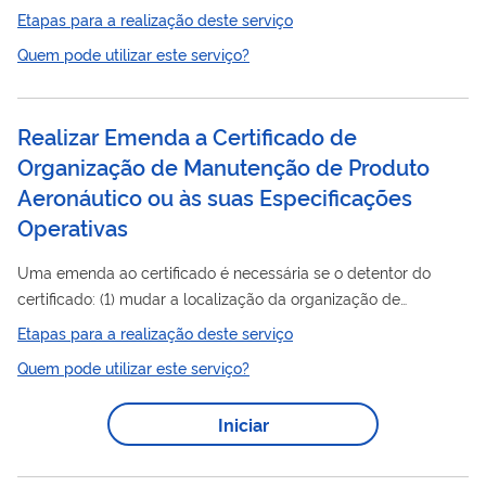
certificados digitais em conformidade com a ICP-Brasil.
Etapas para a realização deste serviço
Quem pode utilizar este serviço?
Realizar Emenda a Certificado de
Organização de Manutenção de Produto
Aeronáutico ou às suas Especificações
Operativas
Uma emenda ao certificado é necessária se o detentor do
certificado: (1) mudar a localização da organização de
manutenção
; (2) requerer adição ou alteração de sua
Etapas para a realização deste serviço
capacidade ou categoria/classe; ou (3) mudar de razão social
Quem pode utilizar este serviço?
ou denominação social da organização. Se o detentor do
certificado vender ou transferir seus ativos, o novo proprietário
Iniciar
deve requerer uma emenda ao certificado. Clique aqui para
Orientações referentes ao Protocolo Eletrônico . Clique aqui
para acessar os...