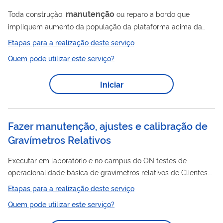
manutenção
Toda construção,
ou reparo a bordo que
impliquem aumento da população da plataforma acima da
lotação originalmente aprovada pela Autoridade Marítima.
Etapas para a realização deste serviço
Quem pode utilizar este serviço?
Iniciar
Fazer manutenção, ajustes e calibração de
Gravímetros Relativos
Executar em laboratório e no campus do ON testes de
operacionalidade básica de gravímetros relativos de Clientes.
Se aprovados, calibrar esses gravímetros relativos (Worden,
Etapas para a realização deste serviço
LaCoste & Romberg e Scintrex) ao longo da LCGAN, tornando
Quem pode utilizar este serviço?
suas medições compatíveis com o datum absoluto. Utilização
de protocolo técnico-científico baseado na NBR ISO/IEC