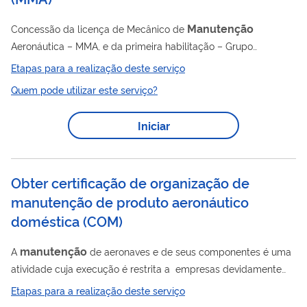
Manutenção
Concessão da licença de Mecânico de
Aeronáutica – MMA, e da primeira habilitação – Grupo
Motopropulsor (GMP), Célula (CEL) ou Aviônicos (AVI).
Etapas para a realização deste serviço
REQUISITOS O candidato à licença e inclusão da primeira
Quem pode utilizar este serviço?
habilitação de MMA deverá comprovar: 18 anos completos
conclusão do ensino médio ou superior quitação com a Justiça
Iniciar
Eleitoral quitação com o serviço militar (sexo masculino)
aprovação em curso teórico especializado na habilitação
pretendida, concluído em Centro...
Obter certificação de organização de
manutenção de produto aeronáutico
doméstica
(
COM
)
manutenção
A
de aeronaves e de seus componentes é uma
atividade cuja execução é restrita a empresas devidamente
certificadas pela ANAC para esta finalidade. O Certificado de
Etapas para a realização deste serviço
Manutenção
Organização de
e as respectivas