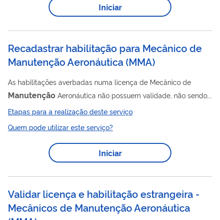
Iniciar
17025:2017.
Recadastrar habilitação para Mecânico de
Manutenção Aeronáutica
(
MMA
)
As habilitações averbadas numa licença de Mecânico de
Manutenção
Aeronáutica não possuem validade, não sendo,
dessa forma, sujeitas a procedimento de revalidação, mas sim
Etapas para a realização deste serviço
de recadastramento junto à ANAC, a ser realizado
Quem pode utilizar este serviço?
obrigatoriamente a cada 3 anos, a contar da data da
concessão da habilitação, sob pena da suspensão da(s)
Iniciar
habilitação(ões). O exercício das prerrogativas da licença é,
sem prejuízo de outras restrições, condicionado à experiência
recente requerida pela seção 65.83 do RBAC 65:...
Validar licença e habilitação estrangeira -
Mecânicos de Manutenção Aeronáutica