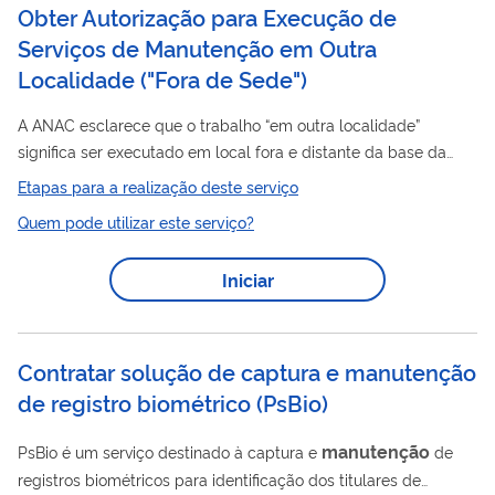
Políticas de Certificados (PCs) e a Política de Segurança (PS)
Obter Autorização para Execução de
da AC a que...
Serviços de Manutenção em Outra
Localidade ("Fora de Sede")
A ANAC esclarece que o trabalho “em outra localidade”
significa ser executado em local fora e distante da base da
manutenção
organização de
, tal como o trabalho executado
Etapas para a realização deste serviço
em outro aeroporto, cidade, estado ou país. A Organização de
Quem pode utilizar este serviço?
Manutenção
manutenção
que pretender realizar
em outra
localidade, deverá comunicar à ANAC a realização do serviço
Iniciar
ou solicitar à ANAC autorização para a execução do serviço, de
acordo com os procedimentos aceitos em seu Manual da
Manutenção
Organização de
ou Manual...
Contratar solução de captura e manutenção
de registro biométrico (PsBio)
manutenção
PsBio é um serviço destinado à captura e
de
registros biométricos para identificação dos titulares de