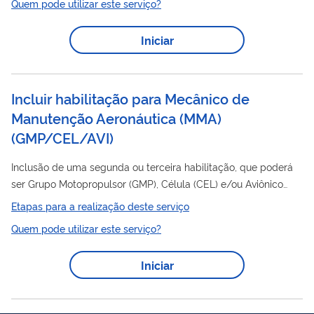
Quem pode utilizar este serviço?
microempreendedores individuais (MEIs), para ampliar
oportunidades de negócios locais e gerar mais emprego e
Iniciar
renda.
Incluir habilitação para Mecânico de
Manutenção Aeronáutica (MMA)
(
GMP/CEL/AVI
)
Inclusão de uma segunda ou terceira habilitação, que poderá
ser Grupo Motopropulsor (GMP), Célula (CEL) e/ou Aviônico
(AVI), para quem já possui uma licença de MMA, conforme
Etapas para a realização deste serviço
RBAC 65, Subparte D. Para solicitar licença de MMA e primeira
Quem pode utilizar este serviço?
habilitação, deve-se acessar: https://www.gov.br/pt-
br/servicos/obter-licenca-e-habilitacoes-de-mecanico-de-
Iniciar
manutencao
-aeronautica-mma REQUISITOS O candidato à
inclusão de uma ou mais habilitações de MMA deverá
comprovar: • aprovação em curso teórico...