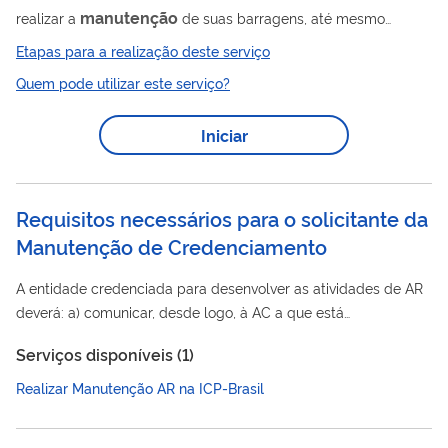
manutenção
realizar a
de suas barragens, até mesmo
alertando em incidentes que possam comprometer sua
Etapas para a realização deste serviço
estrutura.
Quem pode utilizar este serviço?
Iniciar
Requisitos necessários para o solicitante da
Manutenção de Credenciamento
A entidade credenciada para desenvolver as atividades de AR
deverá: a) comunicar, desde logo, à AC a que está
operacionalmente vinculada: I. qualquer alteração em seus
Serviços disponíveis (
1
)
atos constitutivos, estatuto, contrato social ou administradores;
II. violação, de que tenha conhecimento, das diretrizes e
Realizar Manutenção AR na ICP-Brasil
normas técnicas da ICP-Brasil por parte de seus funcionários;
b) observar a Declaração de Práticas de Certificação (DPC), as