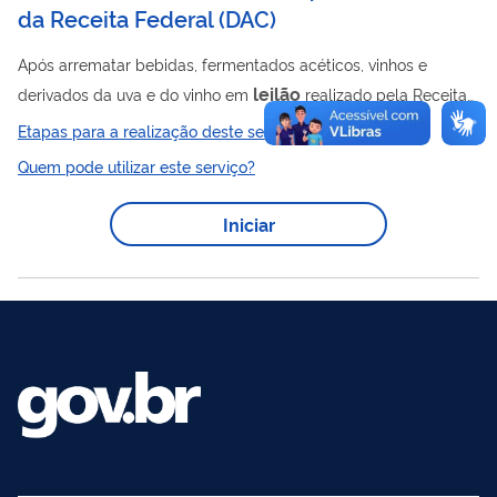
da Receita Federal
(
DAC
)
Após arrematar bebidas, fermentados acéticos, vinhos e
leilão
derivados da uva e do vinho em
realizado pela Receita
Federal do Brasil (RFB), faz-se necessário, para retirada da
Etapas para a realização deste serviço
mercadoria arrematada, a obtenção da declaração de aptidão
Quem pode utilizar este serviço?
para comercialização e consumo do produto, que será emitida
pelo Ministério da Agricultura e Pecuária (MAPA), mediante
Iniciar
realização de análise do produto em laboratório da rede
credenciada ao MAPA e verificação de seu atendimento ao
padrão de identidade e qualidade...