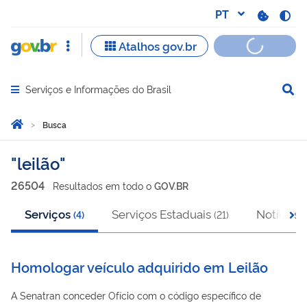
Serviços e Informações do Brasil
Abrir menu principal de navegação
Você está aqui:
Página Inicial
Busca
Busca
leilão
26504
Resultado
s
em
todo o
GOV.BR
Serviços
Serviços Estaduais
Notícias
(
4
)
(
21
)
(
Homologar veículo adquirido em Leilão
A Senatran conceder Ofício com o código específico de