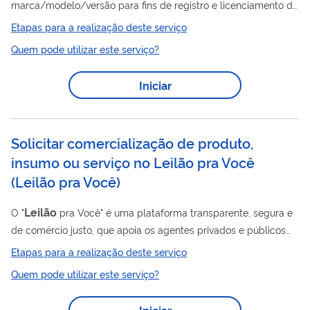
marca/modelo/versão para fins de registro e licenciamento de
leilão
veículo adquiridos através de
para pessoa física ou
Etapas para a realização deste serviço
leilão
jurídica. Para veículos novos, arrematados em
e que já
Quem pode utilizar este serviço?
possuem código de marca/modelo/versão, respeitado os
limites de no máximo 20 unidades de mesma
Iniciar
marca/modelo/versão para veículos automotores de 4 ou
mais rodas, e de no máximo 100 unidades de mesma
marca/modelo/versão para veículos automotores de ou 3
Solicitar comercialização de produto,
rodas....
insumo ou serviço no Leilão pra Você
(
Leilão pra Você
)
Leilão
O "
pra Você" é uma plataforma transparente, segura e
de comércio justo, que apoia os agentes privados e públicos
na comercialização de seus produtos, insumos e serviços,
Etapas para a realização deste serviço
priorizando as necessidades da negociação. Este serviço é
Quem pode utilizar este serviço?
gratuito ao solicitante que demanda o serviço, já que o custo
operacional é do arrematante do negócio.
Iniciar