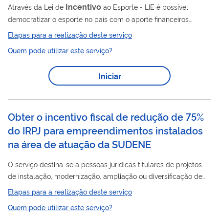
Incentivo
Através da Lei de
ao Esporte - LIE é possível
democratizar o esporte no país com o aporte financeiros
oriundos de renúncia fiscal aplicados em projetos das diversas
Etapas para a realização deste serviço
manifestações desportivas e paradesportivas, distribuídas em
Quem pode utilizar este serviço?
todo o território nacional. Por meio de doações e patrocínios, os
Incentivo
projetos executados via Lei de
ao Esporte - Lie,
Iniciar
atendem crianças, adolescentes, adultos pessoas com
deficiência e idosos. Trata-se de uma inovação e um avanço na
consolidação do...
Obter o incentivo fiscal de redução de 75%
do IRPJ para empreendimentos instalados
na área de atuação da SUDENE
O serviço destina-se a pessoas jurídicas titulares de projetos
de instalação, modernização, ampliação ou diversificação de
empreendimentos, com a redução de 75% do IRPJ pelo prazo
Etapas para a realização deste serviço
de 10 (dez) anos. O benefício fiscal possibilita à empresa
Quem pode utilizar este serviço?
usufruir de condições diferenciadas quando opta por se