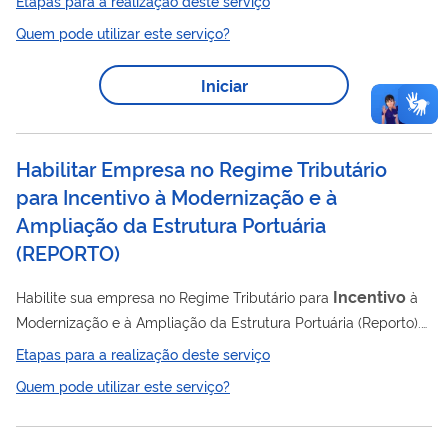
Etapas para a realização deste serviço
recursos incentivados disponíveis em suas contas de
Quem pode utilizar este serviço?
recolhimento nos projetos audiovisuais aprovados pela Ancine.
Iniciar
Habilitar Empresa no Regime Tributário
para Incentivo à Modernização e à
Ampliação da Estrutura Portuária
(
REPORTO
)
Incentivo
Habilite sua empresa no Regime Tributário para
à
Modernização e à Ampliação da Estrutura Portuária (Reporto).
O Reporto é um regime especial que reduz os custos de
Etapas para a realização deste serviço
investimento no setor portuário ao permitir a suspensão de
Quem pode utilizar este serviço?
tributos federais na aquisição ou importação de bens
destinados à atividade. O objetivo do programa é modernizar a
infraestrutura portuária brasileira, aumentando a eficiência e a