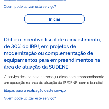
regime especial suspende a exigência da contribuição para o
Quem pode utilizar este serviço?
PIS/PASEP (1,65%) e COFINS (7,6%), reduzindo em até 9,25% os
custos para a execução do projeto de irrigação, como a
Iniciar
contratação de serviços e a compra de materiais e
equipamentos. O REIDI Irrigação pode ser usado para novos
projetos de irrigação e para...
Obter o incentivo fiscal de reinvestimento,
de 30% do IRPJ, em projetos de
modernização ou complementação de
equipamentos para empreendimentos na
área de atuação da SUDENE
O serviço destina-se a pessoas jurídicas com empreendimento
em operação na área de atuação da SUDENE, com o benefício
do reinvestimento de 30% do Imposto devido, em projetos de
Etapas para a realização deste serviço
modernização ou complementação de equipamento, até o ano
Quem pode utilizar este serviço?
incentivo
de 2023. O
fiscal possibilita uma melhoria nas
condições de competitividade da empresa no mercado.