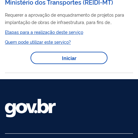
Ministério dos Transportes (REIDI-MT)
Requerer a aprovação de enquadramento de projetos para
implantação de obras de infraestrutura, para fins de
habilitação no Regime Especial de Incentivos para o
Etapas para a realização deste serviço
Desenvolvimento da Infraestrutura – REIDI. Consiste na
Quem pode utilizar este serviço?
apreciação de requerimento, das pessoas jurídicas de direito
privado, para aprovação de enquadramento de projetos de
Iniciar
infraestrutura de transportes, pela Secretaria de Fomento,
Planejamento e Parcerias do Ministério da Infraestrutura, no
âmbito de suas competências, conforme a ...