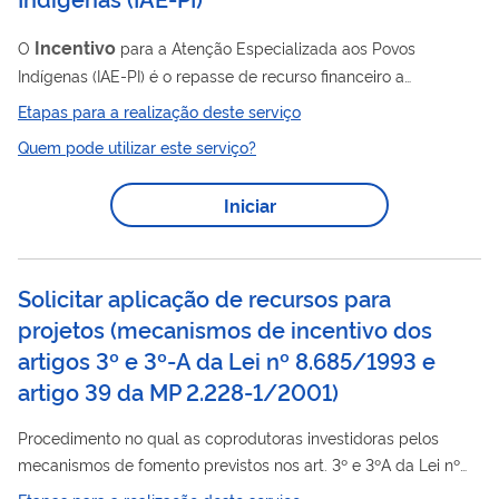
Incentivo
O
para a Atenção Especializada aos Povos
Indígenas (IAE-PI) é o repasse de recurso financeiro a
estabelecimentos de saúde, de média e alta complexidade,
Etapas para a realização deste serviço
que integram a Rede de Referência para a População Indígena,
Quem pode utilizar este serviço?
da circunscrição do Distrito Sanitário Especial Indígena (Dsei)
responsável pela habilitação, com o objetivo de qualificar o
Iniciar
atendimento, acolhendo de forma diferenciada e realizando
adaptações que considerem as especificidades e
necessidades.
Solicitar aplicação de recursos para
projetos (mecanismos de incentivo dos
artigos 3º e 3º-A da Lei nº 8.685/1993 e
artigo 39 da MP 2.228-1/2001)
Procedimento no qual as coprodutoras investidoras pelos
mecanismos de fomento previstos nos art. 3º e 3ºA da Lei nº
8.685/1993, e art. 39, inciso X, da MP 2.228-1/2001, aplicam