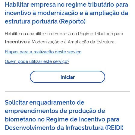
Habilitar empresa no regime tributário para
competitividade das operações em portos, ferrovias e
incentivo à modernização e à ampliação da
terminais. Nesse regime,...
estrutura portuária
(
Reporto
)
Habilite ou coabilite sua empresa no Regime Tributário para
Incentivo
à Modernização e à Ampliação da Estrutura
Portuária (Reporto). As empresas habilitadas no regime têm
Etapas para a realização deste serviço
direito à suspensão do pagamento de IPI, PIS e Cofins sobre as
Quem pode utilizar este serviço?
aquisições no mercado interno e importações de máquinas,
equipamentos, peças de reposição e outros bens que tenham
Iniciar
destinação específica para execução de determinados
serviços, de acordo com a legislação. As empresas fabricantes
dos produtos a que se destina...
Solicitar enquadramento de
empreendimentos de produção de
biometano no Regime de Incentivo para
Desenvolvimento da Infraestrutura
(
REIDI
)