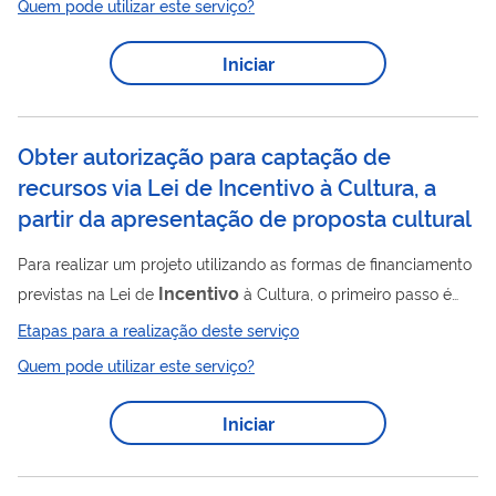
Quem pode utilizar este serviço?
(REIDI) Para utilizar esse serviço você deve ter um cadastro
como usuário externo do SEI-ANP. Para mais informações
Iniciar
acesse o serviço " Solicitar cadastro como usuário externo no
SEI-ANP ".
Obter autorização para captação de
recursos via Lei de Incentivo à Cultura, a
partir da apresentação de proposta cultural
Para realizar um projeto utilizando as formas de financiamento
Incentivo
previstas na Lei de
à Cultura, o primeiro passo é
apresentar uma proposta cultural ao Ministério da Cultura.
Etapas para a realização deste serviço
Após essa proposta ser aprovada pelo MinC, o proponente
Quem pode utilizar este serviço?
obtém, então, a autorização para captação de recursos via Lei
Incentivo
de
à Cultura. Desta forma, o proponente pode
Iniciar
buscar recursos junto a apoiadores (pessoas físicas e jurídicas),
que em contrapartida tem o benefício do abatimento fiscal do
imposto de...