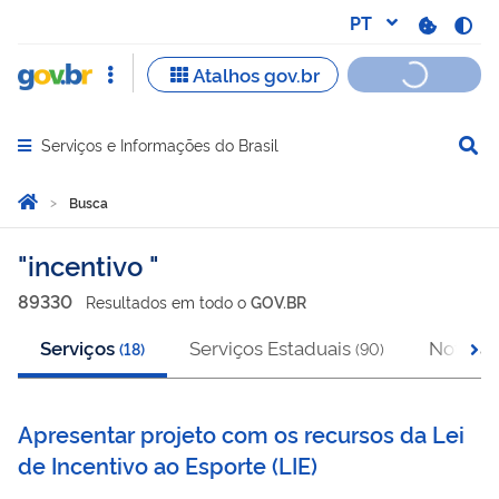
Serviços e Informações do Brasil
Abrir menu principal de navegação
Você está aqui:
Página Inicial
Busca
Busca
incentivo
89330
Resultado
s
em
todo o
GOV.BR
Serviços
Serviços Estaduais
Notícias
(
18
)
(
90
)
Apresentar projeto com os recursos da Lei
de Incentivo ao Esporte
(
LIE
)