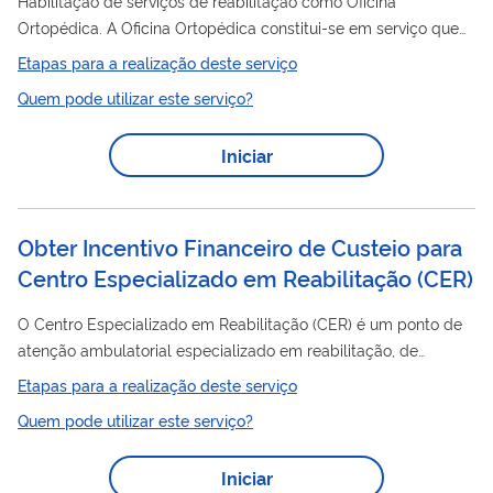
Habilitação de serviços de reabilitação como Oficina
Ortopédica. A Oficina Ortopédica constitui-se em serviço que
visa promover o acesso às órteses, próteses e meios auxiliares
Etapas para a realização deste serviço
de locomoção - OPM, por meio da dispensação, confecção,
Quem pode utilizar este serviço?
ajustes, adaptação e manutenção de OPM. A Oficina
Ortopédica possui equipamentos e profissionais capacitados a
Iniciar
trabalhar com confecção de órteses e próteses (de membros
superiores e inferiores, estáticas/rígidas, articuladas e
dinâmicas), coletes, palmilhas e...
Obter Incentivo Financeiro de Custeio para
Centro Especializado em Reabilitação
(
CER
)
O Centro Especializado em Reabilitação (CER) é um ponto de
atenção ambulatorial especializado em reabilitação, de
abrangência regional, que realiza diagnóstico, tratamento,
Etapas para a realização deste serviço
concessão, adaptação e manutenção de tecnologia assistiva,
Quem pode utilizar este serviço?
constituindo-se em referência para a rede de cuidados à
pessoa com deficiência no território. É organizado a partir da
Iniciar
combinação de no mínimo duas modalidades de reabilitação