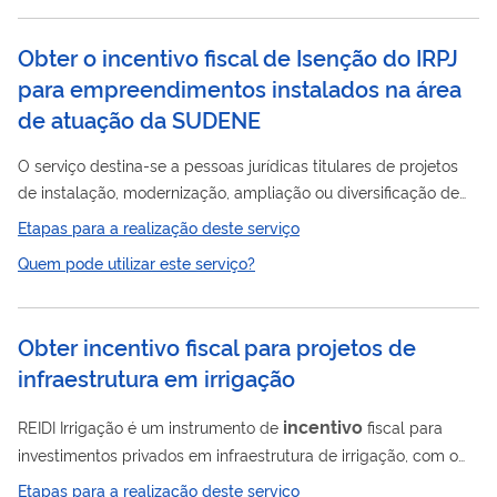
instalar na área de atuação da SUDENE, permitindo-lhe a
melhoria da sua rentabilidade e das condições de
Obter o incentivo fiscal de Isenção do IRPJ
competitividade no mercado. Além disso, gera outros efeitos
para empreendimentos instalados na área
que orbitam no entorno, como a geração...
de atuação da SUDENE
O serviço destina-se a pessoas jurídicas titulares de projetos
de instalação, modernização, ampliação ou diversificação de
empreendimentos, com o benefício da isenção do Imposto de
Etapas para a realização deste serviço
Renda de Pessoa Jurídica (IRPJ) pelo prazo de 10 (dez) anos. O
Quem pode utilizar este serviço?
benefício fiscal possibilita à empresa usufruir de condições
diferenciadas quando opta por se instalar na área de atuação
da SUDENE , permitindo-lhe a melhoria da sua rentabilidade e
Obter incentivo fiscal para projetos de
das condições de competitividade no mercado. Além disso,
infraestrutura em irrigação
gera...
incentivo
REIDI Irrigação é um instrumento de
fiscal para
investimentos privados em infraestrutura de irrigação, com o
objetivo de aumentar a área irrigada em todo o país. Esse
Etapas para a realização deste serviço