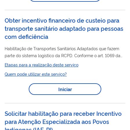
(auditiva, física, intelectual e visual). O CER pode ser
organizado das seguintes formas:...
Obter incentivo financeiro de custeio para
transporte sanitário adaptado para pessoas
com deficiência
Habilitação de Transportes Sanitários Adaptados que fazem
parte do sistema logístico da RCPD. Conforme o art. 1069 da
Portaria de Consolidação GM/MS nº 6, de 28 de setembro de
Etapas para a realização deste serviço
2017, os gestores que contam com Transporte Sanitário
Quem pode utilizar este serviço?
Adaptado poderão fazer jus a R$ 4.000,00 (quatro mil reais)
incentivo
por mês. Salienta-se que o repasse do
financeiro
Iniciar
supracitado fica limitado ao quantitativo máximo de:  Até dois
veículos para o CER II;  Até três veículos para o CER III; e  Até
quatro veículos...
Solicitar habilitação para receber Incentivo
para Atenção Especializada aos Povos
Indígenas
(
IAE-PI
)