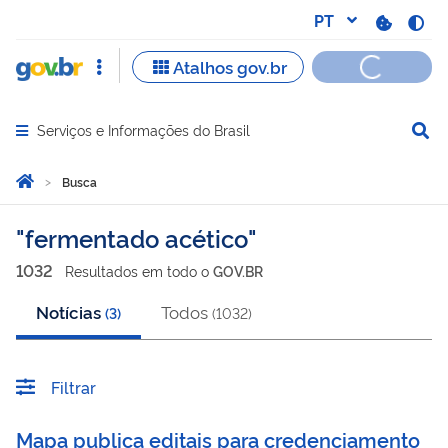
Serviços e Informações do Brasil
Abrir menu principal de navegação
Você está aqui:
Página Inicial
Busca
Busca
fermentado acético
1032
Resultado
s
em
todo o
GOV.BR
Notícias
Todos
(
3
)
(
1032
)
Filtrar
Mapa publica editais para credenciamento