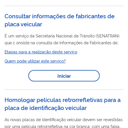
Consultar informações de fabricantes de
placa veicular
É um serviço da Secretaria Nacional de Trânsito (SENATRAN)
que c onsiste na consulta de informações de Fabricantes de
Placa
Veicular credenciados e habilitados para utilizar o
Etapas para a realização deste serviço
Sistema Nacional de Emplacamento (WS-Emplaca).
Quem pode utilizar este serviço?
Iniciar
Homologar películas retrorrefletivas para a
placa de identificação veicular
As novas placas de identificação veicular devem ser revestidas
por uma película retrorrefletiva na cor branca, com uma faixa