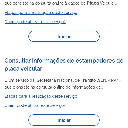
Placa
que consiste na consulta online à dados da
Veicular
placa
fabricante
para validação dos dados da
, seu
e
Etapas para a realização deste serviço
placa
estampador. A partir do QR Code localizado na
do
Quem pode utilizar este serviço?
Placa
Fabricante
veículo é possível acessar dados como:
;
;
Estampador; Marca/ Modelo; Ano Fabricação; Dados Atuais do
Iniciar
Veículo; Número de Série do QR Code.
Consultar informações de estampadores de
placa veicular
É um serviço da Secretaria Nacional de Trânsito (SENATRAN)
que c onsiste na consulta online de informações de
placa
estampadores de
veicular credenciados e habilitados
Etapas para a realização deste serviço
para utilizar o Sistema Nacional de Emplacamento (WS-
Quem pode utilizar este serviço?
Emplaca).
Iniciar