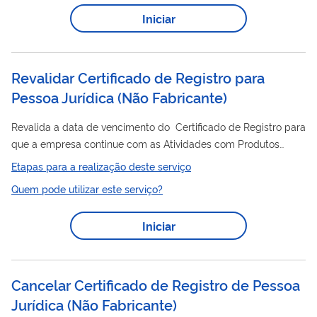
fabricante
Mapa autoriza o estabelecimento
, fracionador ou
Iniciar
importador a continuar desenvolvendo suas atividades, com
prazo de validade, previsto em legislação, de 5 anos,
chancelando o...
Revalidar Certificado de Registro para
Pessoa Jurídica (Não Fabricante)
Revalida a data de vencimento do Certificado de Registro para
que a empresa continue com as Atividades com Produtos
Controlados pelo Exército.
Etapas para a realização deste serviço
Quem pode utilizar este serviço?
Iniciar
Cancelar Certificado de Registro de Pessoa
Jurídica (Não Fabricante)