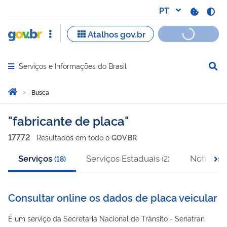
Serviços e Informações do Brasil
Abrir menu principal de navegação
Você está aqui:
Página Inicial
Busca
Busca
fabricante de placa
17772
Resultado
s
em
todo o
GOV.BR
Serviços
Serviços Estaduais
Notícias
(
18
)
(
2
)
(
Consultar online os dados de placa veicular
É um serviço da Secretaria Nacional de Trânsito - Senatran