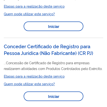
na cor azul na margem superior, contendo ao lado esquerdo o
Etapas para a realização deste serviço
logotipo do MERCOSUL, ao lado direito a Bandeira do Brasil e
Quem pode utilizar este serviço?
ao centro o nome BRASIL. Os fabricantes dessas películas
retrorrefletivas devem obter, para os seus produtos,
Iniciar
homologação pela Secretaria Nacional de Trânsito
(SENATRAN) atendendo aos requisitos estabelecidos no anexo
da Resolução CONTRAN nº 969, de...
Conceder Certificado de Registro para
Pessoa Jurídica (Não Fabricante)
(
CR PJ
)
...Concessão de Certificado de Registro para empresas
realizarem atividades com Produtos Controlados pelo Exército.
Etapas para a realização deste serviço
Quem pode utilizar este serviço?
Iniciar