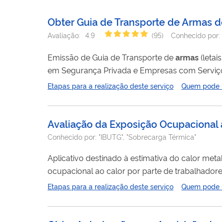
Obter Guia de Transporte de Armas d
Avaliação:
4.9
(
95
)
Conhecido por:
Emissão de Guia de Transporte de
armas
(letai
em Segurança Privada e Empresas com Serviç
material controlado entre a suas sedes, filiais
Etapas para a realização deste serviço
Quem pode ut
Avaliação da Exposição Ocupacional 
Conhecido por:
"IBUTG", "Sobrecarga Térmica"
Aplicativo destinado à estimativa do calor meta
ocupacional ao calor por parte de trabalhador
Etapas para a realização deste serviço
Quem pode ut