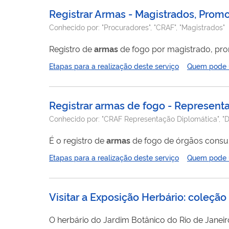
Registrar Armas - Magistrados, Prom
Conhecido por:
"Procuradores", "CRAF", "Magistrados"
Registro de
armas
de fogo por magistrado, pr
Etapas para a realização deste serviço
Quem pode ut
Registrar armas de fogo - Represent
Conhecido por:
"CRAF Representação Diplomática", "
É o registro de
armas
de fogo de órgãos consul
Etapas para a realização deste serviço
Quem pode ut
Visitar a Exposição Herbário: coleção
O herbário do Jardim Botânico do Rio de Janei