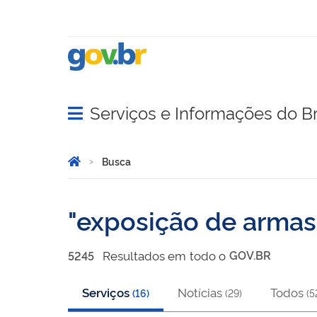
Serviços e Informações do Br
Abrir menu principal de navegação
Você está aqui:
Página Inicial
Busca
Busca
exposição de armas
Resultado
s
em
todo o
GOV.BR
5245
Serviços
Notícias
Todos
(
16
)
(
29
)
(
5