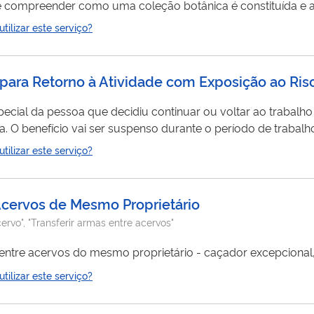
r e compreender como uma coleção botânica é constituída e 
. Nessa
exposição
, o público tem contato com a história do 
ilizar este serviço?
o a Carpoteca (coleção de frutos), a Xiloteca (amostras de 
para Retorno à Atividade com Exposição ao Ris
ecial da pessoa que decidiu continuar ou voltar ao trabalho
e ser
reativado logo que sair da atividade prejudicial. Você não precisa ir a uma agência do INSS para pedir e
ilizar este serviço?
Acervos de Mesmo Proprietário
rvo", "Transferir armas entre acervos"
entre acervos do mesmo proprietário - caçador excepcional, 
ilizar este serviço?