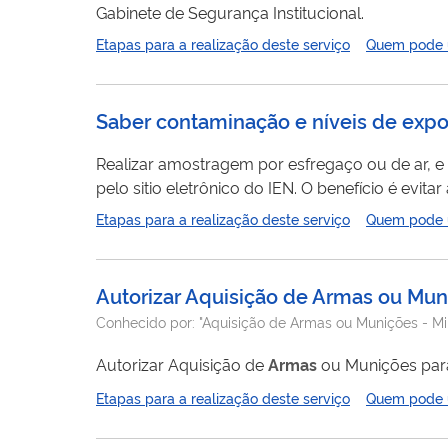
Gabinete de Segurança Institucional.
Etapas para a realização deste serviço
Quem pode ut
Saber contaminação e níveis de expos
Realizar amostragem por esfregaço ou de ar, e 
pelo sitio eletrônico do IEN. O benefício é evit
um relatório de avaliação das condições ocupaci
Etapas para a realização deste serviço
Quem pode ut
Autorizar Aquisição de Armas ou Muni
Conhecido por:
"Aquisição de Armas ou Munições - Mil
Autorizar Aquisição de
Armas
ou Munições para 
Etapas para a realização deste serviço
Quem pode ut