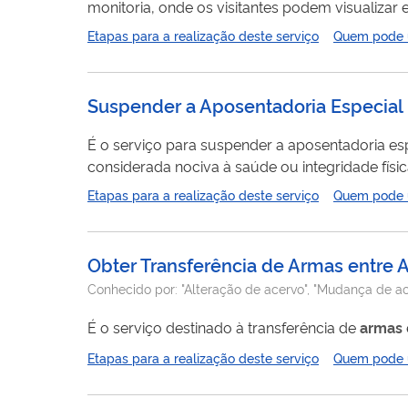
monitoria, onde os visitantes podem visualiza
preservação ao longo dos anos para a ciência
Etapas para a realização deste serviço
Quem pode ut
e com as diversas coleções que ele abriga, com
de...
Suspender a Aposentadoria Especial 
É o serviço para suspender a aposentadoria esp
considerada nociva à saúde ou integridade física. O benefício vai ser suspenso durante o período de trabalho, mas pod
Etapas para a realização deste serviço
Quem pode ut
Obter Transferência de Armas entre 
Conhecido por:
"Alteração de acervo", "Mudança de ace
É o serviço destinado à transferência de
armas
Etapas para a realização deste serviço
Quem pode ut