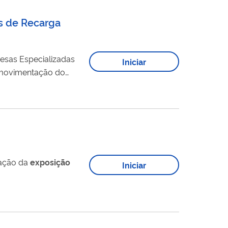
s de Recarga
resas Especializadas
Iniciar
 movimentação do
a GESP.
iação da
exposição
Iniciar