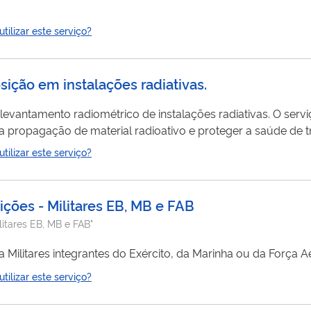
ilizar este serviço?
ição em instalações radiativas.
levantamento radiométrico de instalações radiativas. O servi
ar a propagação de material radioativo e proteger a saúde de 
onais da instalação radiativa.
ilizar este serviço?
ções - Militares EB, MB e FAB
itares EB, MB e FAB"
Militares integrantes do Exército, da Marinha ou da Força A
ilizar este serviço?