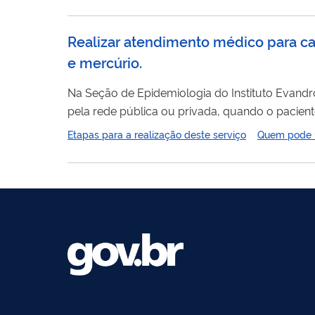
Realizar atendimento médico para cas
e mercúrio.
Na Seção de Epidemiologia do Instituto Evand
pela rede pública ou privada, quando o pacient
Etapas para a realização deste serviço
Quem pode ut