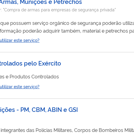
 Armas, Munições e Petrechos
r:
"Compra de armas para empresas de segurança privada"
 que possuem serviço orgânico de segurança poderão utiliz
formação poderão adquirir também, material e petrechos pa
conforme respectivas autorizações que possuírem. Para mais informações veja novo Decreto 13.012/2026
ilizar este serviço?
rolados pelo Exército
es e Produtos Controlados
ilizar este serviço?
ições - PM, CBM, ABIN e GSI
ntegrantes das Polícias Militares, Corpos de Bombeiros Militar