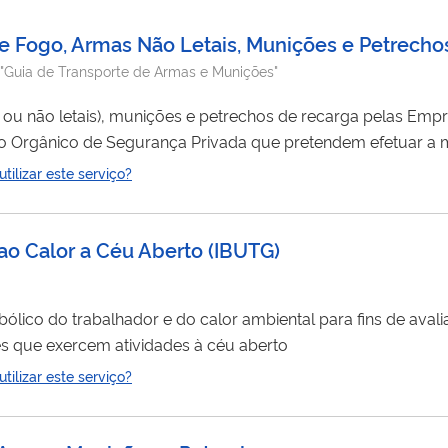
e Fogo, Armas Não Letais, Munições e Petrecho
"Guia de Transporte de Armas e Munições"
s ou não letais), munições e petrechos de recarga pelas Emp
o Orgânico de Segurança Privada que pretendem efetuar a
 e postos de serviço previamente cadastrados junto ao Sistem
ilizar este serviço?
ao Calor a Céu Aberto
(
IBUTG
)
bólico do trabalhador e do calor ambiental para fins de aval
es que exercem atividades à céu aberto
ilizar este serviço?