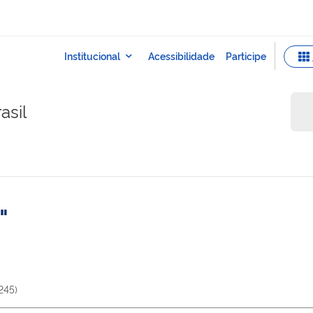
asil
245
)