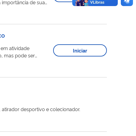
a importância de sua
centenário Herbário RB
madeira), os Bancos
co
 em atividade
Iniciar
ste serviço.
atirador desportivo e colecionador.