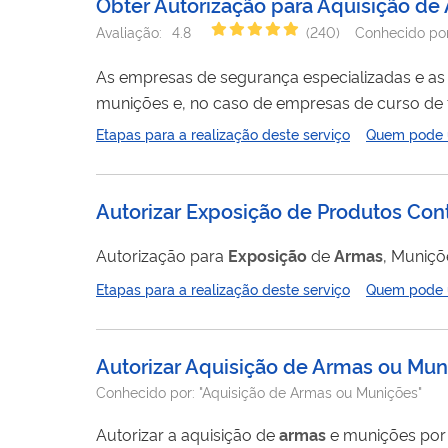
Obter Autorização para Aquisição de
Avaliação:
4.8
(
240
)
Conhecido po
As empresas de segurança especializadas e as
munições e, no caso de empresas de curso de 
Etapas para a realização deste serviço
Quem pode ut
Autorizar Exposição de Produtos Cont
Autorização para
Exposição
de
Armas
, Muniçõ
Etapas para a realização deste serviço
Quem pode ut
Autorizar Aquisição de Armas ou Mun
Conhecido por:
"Aquisição de Armas ou Munições"
Autorizar a aquisição de
armas
e munições por i