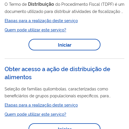
Distribuição
O Termo de
do Procedimento Fiscal (TDPF) é um
documento utilizado para distribuir atividades de fiscalização e
diligências a Auditores-Fiscais da Receita Federal do Brasil,
Etapas para a realização deste serviço
relativos a tributos administrados pela Receita Federal. Ao
Quem pode utilizar este serviço?
realizar a consulta, você pode ter ciência do TDPF e conferir
sua autenticidade. O Termo é expedido exclusivamente na
Iniciar
forma eletrônica, e pode ser classificado em: Termo de
Distribuição
de Procedimento Fiscal de Fiscalização (TDPF-
F), para...
Obter acesso a ação de distribuição de
alimentos
Seleção de famílias quilombolas, caracterizadas como
beneficiários de grupos populacionais específicos, para
distribuição
de alimentos que trata do Decreto nº 7.272/2010
Etapas para a realização deste serviço
e Ação 2792, que definem as diretrizes e objetivos da Política
Quem pode utilizar este serviço?
Nacional de Segurança Alimentar e Nutricional - PNSAN,
dispõe sobre a sua gestão, mecanismos de financiamento,
Iniciar