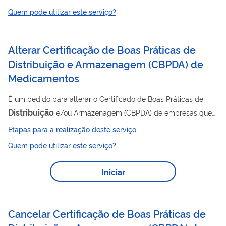
Distribuição
com cestas de alimentos da Ação de
de
Quem pode utilizar este serviço?
Alimentos (ADA). O serviço é voltado exclusivamente para
municípios, estados e órgãos federais em situação de
emergência ou calamidade pública reconhecida pelo Governo
Alterar Certificação de Boas Práticas de
Federal, ou para situações emergenciais que afetem povos e
Distribuição e Armazenagem (CBPDA) de
comunidades tradicionais. O objetivo...
Medicamentos
É um pedido para alterar o Certificado de Boas Práticas de
Distribuição
e/ou Armazenagem (CBPDA) de empresas que
trabalham com medicamentos. O Certificado é um documento
Etapas para a realização deste serviço
emitido pela Anvisa atestando que determinado
Quem pode utilizar este serviço?
estabelecimento cumpre com as Boas Práticas de
Distribuição
e Armazenagem dispostas na legislação em
Iniciar
vigor. Clique aqui para saber mais . A lista de assuntos de
petição relacionados a esse serviço está disponível neste link .
Cancelar Certificação de Boas Práticas de