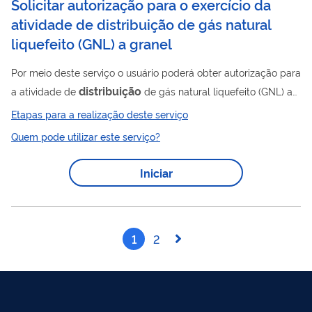
Solicitar autorização para o exercício da
atividade de distribuição de gás natural
liquefeito (GNL) a granel
Por meio deste serviço o usuário poderá obter autorização para
distribuição
a atividade de
de gás natural liquefeito (GNL) a
granel. Para utilizar esse serviço você deve ter um cadastro
Etapas para a realização deste serviço
como usuário externo do SEI-ANP. Para mais informações
Quem pode utilizar este serviço?
acesse o serviço " Solicitar cadastro como usuário externo no
SEI-ANP ".
Iniciar
1
2