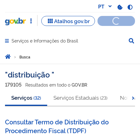
Serviços e Informações do Brasil
Abrir menu principal de navegação
Você está aqui:
Página Inicial
Busca
Busca
distribuição
179105
Resultado
s
em
todo o
GOV.BR
Serviços
Serviços Estaduais
Notícias
(
32
)
(
23
)
Consultar Termo de Distribuição do
Procedimento Fiscal
(
TDPF
)