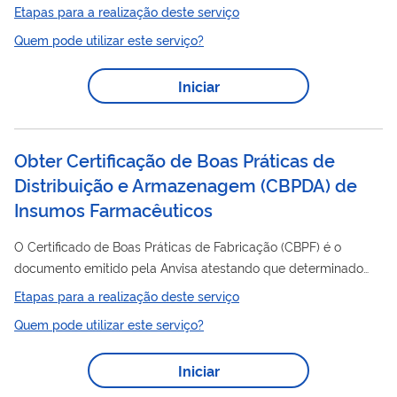
asfaltos. Para utilizar esse serviço você deve ter um cadastro
Etapas para a realização deste serviço
como usuário externo do SEI-ANP. Para mais informações
Quem pode utilizar este serviço?
acesse o serviço " Solicitar cadastro como usuário externo no
SEI-ANP ".
Iniciar
Obter Certificação de Boas Práticas de
Distribuição e Armazenagem (CBPDA) de
Insumos Farmacêuticos
O Certificado de Boas Práticas de Fabricação (CBPF) é o
documento emitido pela Anvisa atestando que determinado
estabelecimento cumpre com as Boas Práticas de Fabricação.
Etapas para a realização deste serviço
Distribuição
O Certificado de Boas Práticas de
e/ou
Quem pode utilizar este serviço?
Armazenagem (CBPDA) é o documento emitido pela Anvisa
atestando que determinado estabelecimento cumpre com as
Iniciar
Distribuição
Boas Práticas de
e Armazenagem ou Boas