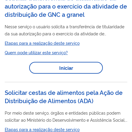
autorização para o exercício da atividade de
distribuição de GNC a granel
Nesse serviço o usuário solicita a transferência de titularidade
da sua autorização para o exercício da atividade de
distribuição
de GNC a granel, de acordo com a Resolução
Etapas para a realização deste serviço
ANP Nº 973/2024 . Para utilizar esse serviço você deve ter um
Quem pode utilizar este serviço?
cadastro como usuário externo do SEI-ANP. Para mais
informações acesse o serviço " Solicitar cadastro como usuário
Iniciar
externo no SEI-ANP ".
Solicitar cestas de alimentos pela Ação de
Distribuição de Alimentos
(
ADA
)
Por meio deste serviço, órgãos e entidades públicas podem
solicitar ao Ministério do Desenvolvimento e Assistência Social,
Família e Combate à Fome (MDS), o atendimento emergencial
Etapas para a realização deste serviço