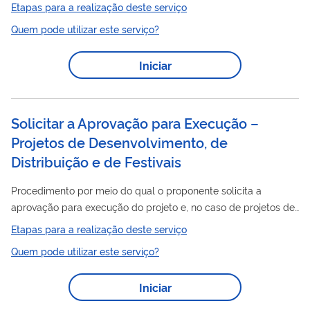
de empresas que trabalham com dispositivos médicos
Etapas para a realização deste serviço
(produtos para saúde). O Certificado é um documento emitido
Quem pode utilizar este serviço?
pela Anvisa atestando que determinado estabelecimento
cumpre com as Boas Práticas dispostas na legislação em
Iniciar
vigor. Clique aqui para saber mais. A lista de assuntos de
petição relacionados a esse serviço está disponível neste link .
Solicitar a Aprovação para Execução –
Projetos de Desenvolvimento, de
Distribuição e de Festivais
Procedimento por meio do qual o proponente solicita a
aprovação para execução do projeto e, no caso de projetos de
leis de incentivo, a primeira liberação de recursos. Envolve
Etapas para a realização deste serviço
análise de captação mínima, de orçamento e de direitos.
Quem pode utilizar este serviço?
Destaque-se que o orçamento apenas será analisado pela
Ancine quando o projeto comprovar captação dos recursos de
Iniciar
pelo menos 80% do orçamento total do projeto – nesta etapa,
o orçamento total poderá ser diferente do valor encaminhado