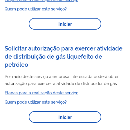
Distribuição
O Certificado de Boas Práticas de
e/ou
Quem pode utilizar este serviço?
Armazenagem (CBPDA) é o documento emitido pela Anvisa
atestando que determinado estabelecimento cumpre com as
Iniciar
Distribuição
Boas Práticas de
e Armazenagem ou Boas
Práticas de Armazenagem dispostas na legislação em vigor.
Nesse serviço, a empresa previamente cadastrada na...
Solicitar autorização para exercer atividade
de distribuição de gás liquefeito de
petróleo
Por meio deste serviço a empresa interessada poderá obter
autorização para exercer a atividade de distribuidor de gás
liquefeito de petróleo (GLP). Para utilizar esse serviço você
Etapas para a realização deste serviço
deve ter um cadastro como usuário externo do SEI-ANP. Para
Quem pode utilizar este serviço?
mais informações acesse o serviço " Solicitar cadastro como
usuário externo no SEI-ANP ".
Iniciar