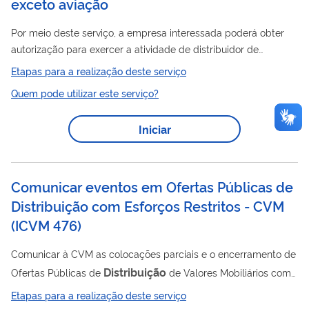
exceto aviação
Por meio deste serviço, a empresa interessada poderá obter
autorização para exercer a atividade de distribuidor de
combustíveis líquidos, exceto combustíveis de aviação. Para
Etapas para a realização deste serviço
utilizar esse serviço você deve ter um cadastro como usuário
Quem pode utilizar este serviço?
externo do SEI-ANP. Para mais informações acesse o serviço "
Solicitar cadastro como usuário externo no SEI-ANP ".
Iniciar
Comunicar eventos em Ofertas Públicas de
Distribuição com Esforços Restritos - CVM
(
ICVM 476
)
Comunicar à CVM as colocações parciais e o encerramento de
Distribuição
Ofertas Públicas de
de Valores Mobiliários com
Esforços Restritos
Etapas para a realização deste serviço