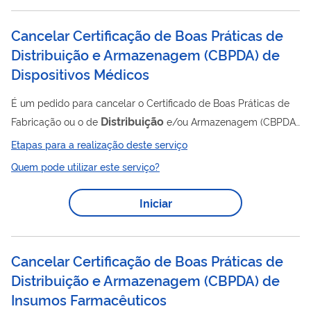
na fase de Aprovação para...
Cancelar Certificação de Boas Práticas de
Distribuição e Armazenagem (CBPDA) de
Dispositivos Médicos
É um pedido para cancelar o Certificado de Boas Práticas de
Distribuição
Fabricação ou o de
e/ou Armazenagem (CBPDA)
de empresas que trabalham com dispositivos médicos
Etapas para a realização deste serviço
(produtos para saúde). O Certificado é um documento emitido
Quem pode utilizar este serviço?
pela Anvisa atestando que determinado estabelecimento
cumpre com as Boas Práticas dispostas na legislação em
Iniciar
vigor. Clique aqui para saber mais. A lista de assuntos de
petição relacionados a esse serviço está disponível neste link .
Cancelar Certificação de Boas Práticas de
Distribuição e Armazenagem (CBPDA) de
Insumos Farmacêuticos