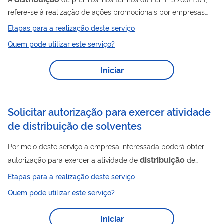
refere-se à realização de ações promocionais por empresas
com o objetivo de promover seus produtos ou serviços,
Etapas para a realização deste serviço
mediante a oferta gratuita de prêmios ao público. De acordo
Quem pode utilizar este serviço?
com a legislação, essas ações — como sorteios, concursos,
vale-brindes ou operações assemelhadas — são consideradas
Iniciar
formas de promoção comercial e dependem de prévia
autorização da Secretaria de Prêmios e Apostas do Ministério
distribuição
da Fazenda. Assim, a
...
Solicitar autorização para exercer atividade
de distribuição de solventes
Por meio deste serviço a empresa interessada poderá obter
distribuição
autorização para exercer a atividade de
de
solventes. Para utilizar esse serviço você deve ter um cadastro
Etapas para a realização deste serviço
como usuário externo do SEI-ANP. Para mais informações
Quem pode utilizar este serviço?
acesse o serviço " Solicitar cadastro como usuário externo no
SEI-ANP ".
Iniciar