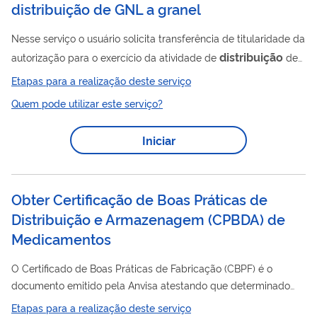
distribuição de GNL a granel
Nesse serviço o usuário solicita transferência de titularidade da
distribuição
autorização para o exercício da atividade de
de
GNL a granel, de acordo com a Resolução ANP Nº 971/2024 .
Etapas para a realização deste serviço
Para utilizar esse serviço você deve ter um cadastro como
Quem pode utilizar este serviço?
usuário externo do SEI-ANP. Para mais informações acesse o
serviço " Solicitar cadastro como usuário externo no SEI-ANP ".
Iniciar
Obter Certificação de Boas Práticas de
Distribuição e Armazenagem (CPBDA) de
Medicamentos
O Certificado de Boas Práticas de Fabricação (CBPF) é o
documento emitido pela Anvisa atestando que determinado
estabelecimento cumpre com as Boas Práticas de Fabricação.
Etapas para a realização deste serviço