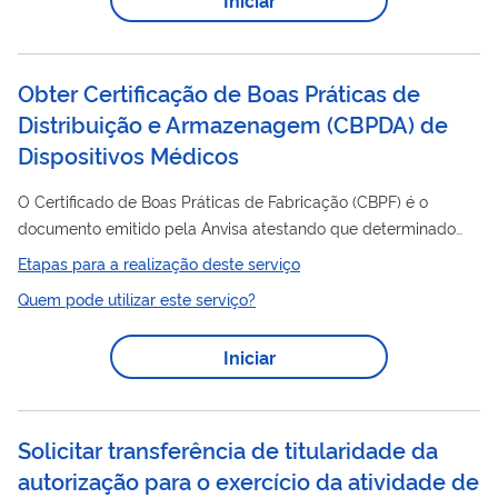
monitoramento e avaliação, no âmbito do Sistema Nacional de
Segurança Alimentar e Nutricional - SISAN, e estabelece os
parâmetros para a elaboração do...
Obter Certificação de Boas Práticas de
Distribuição e Armazenagem (CBPDA) de
Dispositivos Médicos
O Certificado de Boas Práticas de Fabricação (CBPF) é o
documento emitido pela Anvisa atestando que determinado
estabelecimento cumpre com as Boas Práticas de Fabricação.
Etapas para a realização deste serviço
Distribuição
O Certificado de Boas Práticas de
e/ou
Quem pode utilizar este serviço?
Armazenagem (CBPDA) é o documento emitido pela Anvisa
atestando que determinado estabelecimento cumpre com as
Iniciar
Distribuição
Boas Práticas de
e Armazenagem ou Boas
Práticas de Armazenagem dispostas na legislação em vigor.
Nesse serviço, a empresa previamente cadastrada na...
Solicitar transferência de titularidade da
autorização para o exercício da atividade de