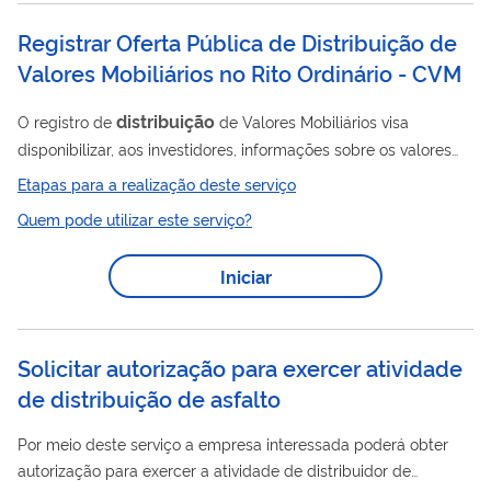
Registrar Oferta Pública de Distribuição de
Valores Mobiliários no Rito Ordinário - CVM
distribuição
O registro de
de Valores Mobiliários visa
disponibilizar, aos investidores, informações sobre os valores
mobiliários a serem ofertados, suas características, volume,
Etapas para a realização deste serviço
preço, forma e locais de colocação, bem como apresentar o
Quem pode utilizar este serviço?
seu emissor, contribuindo para a tomada de decisão
consciente. Nível de risco e aplicabilidade dos efeitos: Nos
Iniciar
termos do art. 3º do Decreto nº 10.178/2019, as atividades
sujeitas a ato público de liberação são classificadas em três
níveis: nível I (risco...
Solicitar autorização para exercer atividade
de distribuição de asfalto
Por meio deste serviço a empresa interessada poderá obter
autorização para exercer a atividade de distribuidor de