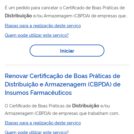
É um pedido para cancelar o Certificado de Boas Práticas de
Distribuição
e/ou Armazenagem (CBPDA) de empresas que
trabalham com insumos farmacêuticos. O Certificado é um
Etapas para a realização deste serviço
documento emitido pela Anvisa atestando que determinado
Quem pode utilizar este serviço?
estabelecimento cumpre com as Boas Práticas de
Distribuição
e Armazenagem dispostas na legislação em
Iniciar
vigor. Clique aqui para saber mais . A lista de assuntos de
petição relacionados a esse serviço está disponível neste link .
Renovar Certificação de Boas Práticas de
Distribuição e Armazenagem (CBPDA) de
Insumos Farmacêuticos
Distribuição
O Certificado de Boas Práticas de
e/ou
Armazenagem (CBPDA) de empresas que trabalham com
insumos farmacêuticos é o documento emitido pela Anvisa
Etapas para a realização deste serviço
atestando que determinado estabelecimento cumpre com as
Quem pode utilizar este serviço?