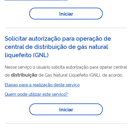
Boas Práticas estabelecidas pelas normas. Clique aqui para
saber mais . A lista de assuntos de petição relacionados a esse
Iniciar
serviço está disponível neste link .
Solicitar autorização para operação de
central de distribuição de gás natural
liquefeito (GNL)
Nesse serviço o usuário solicita autorização para operar central
distribuição
de
de Gás Natural Liquefeito (GNL), de acordo
com a Resolução ANP Nº 971/2024. Para utilizar esse serviço
Etapas para a realização deste serviço
você deve ter um cadastro como usuário externo do SEI-ANP.
Quem pode utilizar este serviço?
Para mais informações acesse o serviço " Solicitar cadastro
como usuário externo no SEI-ANP ".
Iniciar