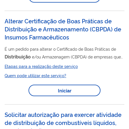
Alterar Certificação de Boas Práticas de
Distribuição e Armazenamento (CBPDA) de
Insumos Farmacêuticos
É um pedido para alterar o Certificado de Boas Práticas de
Distribuição
e/ou Armazenagem (CBPDA) de empresas que
trabalham com insumos farmacêuticos. O Certificado é um
Etapas para a realização deste serviço
documento emitido pela Anvisa atestando que determinado
Quem pode utilizar este serviço?
estabelecimento cumpre com as Boas Práticas de
Distribuição
e Armazenagem dispostas na legislação em
Iniciar
vigor. Clique aqui para saber mais .
Solicitar autorização para exercer atividade
de distribuição de combustíveis líquidos,