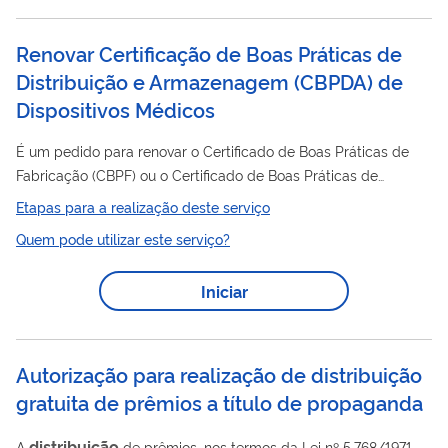
Práticas de Armazenagem dispostas na legislação em vigor.
Nesse serviço, a empresa previamente cadastrada na...
Renovar Certificação de Boas Práticas de
Distribuição e Armazenagem (CBPDA) de
Dispositivos Médicos
É um pedido para renovar o Certificado de Boas Práticas de
Fabricação (CBPF) ou o Certificado de Boas Práticas de
Distribuição
e/ou Armazenagem (CBPDA) de empresas da
Etapas para a realização deste serviço
área de produtos para a saúde. Clique aqui para saber mais
Quem pode utilizar este serviço?
sobre a Certificação em Boas Práticas .
Iniciar
Autorização para realização de distribuição
gratuita de prêmios a título de propaganda
distribuição
A
de prêmios, nos termos da Lei nº 5.768/1971,