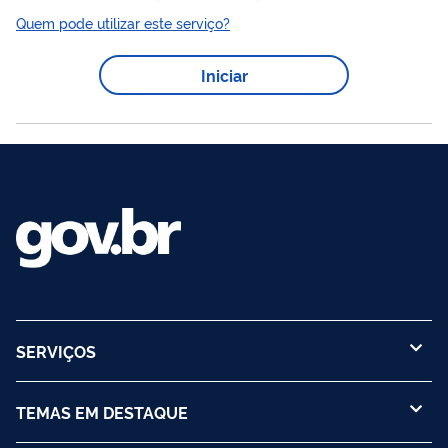
para o PEM e realizar seu gerenciamento até o cumprimento
Quem pode utilizar este serviço?
desse compromisso. Inexistindo pendências, a ANP emitirá o
atestado de conclusão do Programa Exploratório Mínimo em
Iniciar
até 30 (trinta) dias após sua conclusão e, então, devolverá as
respectivas garantias financeiras. Mais informações sobre esse
serviço podem ser...
SERVIÇOS
TEMAS EM DESTAQUE