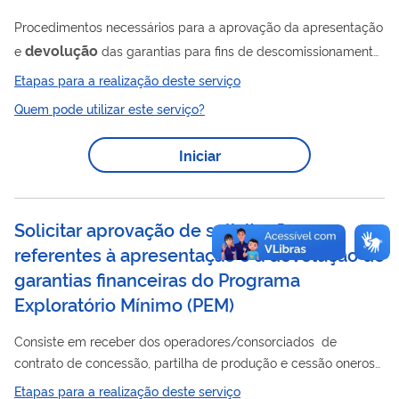
Procedimentos necessários para a aprovação da apresentação
devolução
e
das garantias para fins de descomissionamento.
Para utilizar esse serviço você deve ter um cadastro como
Etapas para a realização deste serviço
usuário externo do SEI-ANP. Para mais informações acesse o
Quem pode utilizar este serviço?
serviço " Solicitar cadastro como usuário externo no SEI-ANP ".
Iniciar
Solicitar aprovação de solicitações
referentes à apresentação e à devolução de
garantias financeiras do Programa
Exploratório Mínimo (PEM)
Consiste em receber dos operadores/consorciados de
contrato de concessão, partilha de produção e cessão onerosa
as garantias financeiras referentes ao compromisso assumido
Etapas para a realização deste serviço