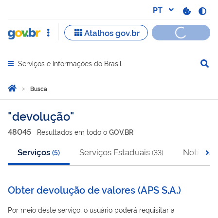
Serviços e Informações do Brasil
Abrir menu principal de navegação
Você está aqui:
Página Inicial
Busca
Busca
devolução
48045
Resultado
s
em
todo o
GOV.BR
Serviços
Serviços Estaduais
Notícias
(
5
)
(
33
)
(
Obter devolução de valores (APS S.A.)
Por meio deste serviço, o usuário poderá requisitar a