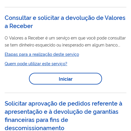
Consultar e solicitar a devolução de Valores
a Receber
O Valores a Receber é um serviço em que você pode consultar
se tem dinheiro esquecido ou inesperado em algum banco,
consórcio ou outra instituição financeira e, caso tenha, mostra
Etapas para a realização deste serviço
como resgatar o valor. Acesse o Sistema Valores a Receber
Quem pode utilizar este serviço?
(SVR) com sua Conta gov.br, nível prata ou ouro e com
verificação em duas etapas habilitada, para saber qual o valor
Iniciar
devolução
disponível e solicitar a
. Se precisar de ajuda,
acesse Dúvidas na conta gov.br , ou procure a instituição
financeira para...
Solicitar aprovação de pedidos referente à
apresentação e à devolução de garantias
financeiras para fins de
descomissionamento