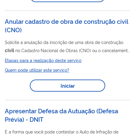
11.615/23, estabeleceu que "o porte de arma de fogo é
pessoal, intransferível e...
Anular cadastro de obra de construção civil
(
CNO
)
Solicite a anulação da inscrição de uma obra de construção
civil
no Cadastro Nacional de Obras (CNO) ou o cancelamento
de uma matrícula antiga de obra no Cadastro Específico do
Etapas para a realização deste serviço
INSS (CEI). A anulação da inscrição que já possua aferição e
Quem pode utilizar este serviço?
certidão emitida somente será realizada depois do
cancelamento da aferição e a anulação da certidão; que
Iniciar
podem ser solicitadas no mesmo processo de anulação do
cadastro.
Apresentar Defesa da Autuação (Defesa
Prévia) - DNIT
É a forma que você pode contestar o Auto de Infração de