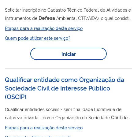
Solicitar inscrição no Cadastro Técnico Federal de Atividades e
Defesa
Instrumentos de
Ambiental CTF/AIDA), o qual consiste
no registro obrigatório de pessoas físicas e jurídicas que se
Etapas para a realização deste serviço
dediquem à prestação de serviços e consultoria de problemas
Quem pode utilizar este serviço?
ecológicos ou ambientais, bem como à elaboração do projeto,
fabricação, comercialização, instalação ou manutenção de
Iniciar
equipamentos, aparelhos e instrumentos destinados ao
controle de atividades efetiva ou potencialmente poluidoras.
Qualificar entidade como Organização da
Sociedade Civil de Interesse Público
(
OSCIP
)
Qualificar entidades sociais - sem finalidade lucrativa e de
Civil
natureza privada - como Organização da Sociedade
de
Interesse Público (OSCIP), com a finalidade, única e exclusiva,
Etapas para a realização deste serviço
de celebrar Termo de Parceria com o Poder Público, desde