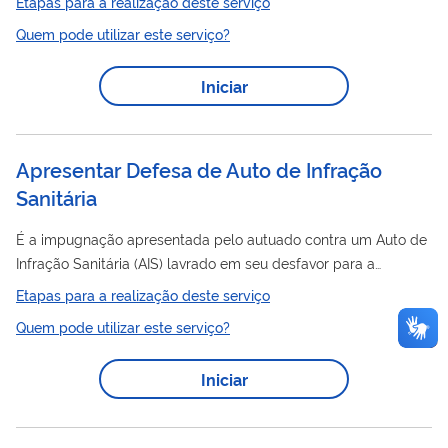
Etapas para a realização deste serviço
Certificado Médico Aeronáutico, nos termos do disposto no
Quem pode utilizar este serviço?
RBAC 67. Os Médicos Credenciados (MC) podem realizar
exames de saúde periciais de 2ª, 4ª e 5ª classes. As Clínicas
Iniciar
credenciadas (CLC) podem realizar exames de todas as
classes (1ª, 2ª, 4ª e 5ª classes). Clique aqui para acessar
informações gerais sobre o Exame...
Apresentar Defesa de Auto de Infração
Sanitária
É a impugnação apresentada pelo autuado contra um Auto de
Infração Sanitária (AIS) lavrado em seu desfavor para a
apuração de infrações sanitárias que lhes são imputadas. É o
Etapas para a realização deste serviço
meio pelo qual o autuado exerce os seus direitos ao
Quem pode utilizar este serviço?
defesa
contraditória e à ampla
, e possui previsão no Art. 22
da Lei nº6.437/1977, o qual concede o prazo de 15 dias para
Iniciar
defesa
, contado da notificação do AIS.