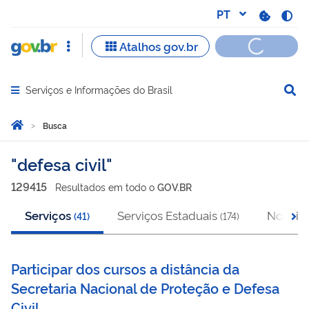
Serviços e Informações do Brasil
Abrir menu principal de navegação
Você está aqui:
Página Inicial
Busca
Busca
defesa civil
129415
Resultado
s
em
todo o
GOV.BR
Serviços
Serviços Estaduais
Notícia
(
41
)
(
174
)
Participar dos cursos a distância da
Secretaria Nacional de Proteção e Defesa
Civil