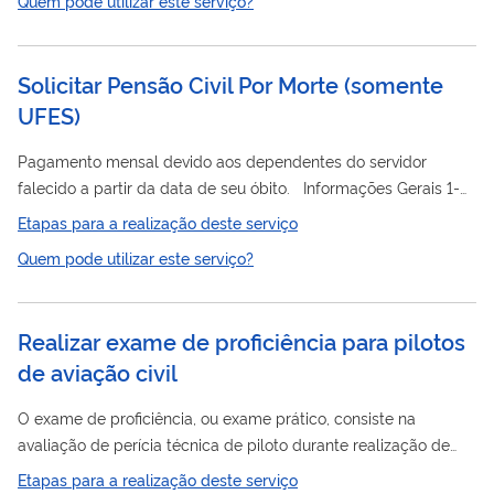
Quem pode utilizar este serviço?
que constituída no Brasil e se encontre em funcionamento
regular há, no mínimo, 3 anos, conforme objetivos sociais e
normas estatutárias que atendam aos requisitos instituídos
Solicitar Pensão Civil Por Morte (somente
pela Lei nº 9.790/99 e Decreto nº 3.100/99.
UFES)
Pagamento mensal devido aos dependentes do servidor
falecido a partir da data de seu óbito. Informações Gerais 1-
São beneficiários da pensão: a. o cônjuge; b. o cônjuge
Etapas para a realização deste serviço
divorciado ou separado judicialmente ou de fato, com
Quem pode utilizar este serviço?
percepção de pensão alimentícia estabelecida judicialmente;
c. o companheiro ou a companheira designado que comprove
união estável como entidade familiar; d. a mãe e o pai que
Realizar exame de proficiência para pilotos
comprovem dependência econômica do servidor; e. os filhos
de aviação civil
de qualquer...
O exame de proficiência, ou exame prático, consiste na
avaliação de perícia técnica de piloto durante realização de
voo em aeronave, FFS (Full Flight Simulator) ou em
Etapas para a realização deste serviço