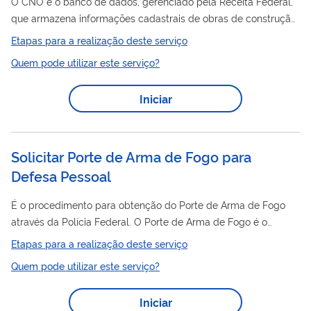
O CNO é o banco de dados, gerenciado pela Receita Federal,
que armazena informações cadastrais de obras de construção
civil
e de seus responsáveis. Consulte as informações da sua
Etapas para a realização deste serviço
civil
construção
que constam no Cadastro Nacional de Obras
Quem pode utilizar este serviço?
(CNO).
Iniciar
Solicitar Porte de Arma de Fogo para
Defesa Pessoal
É o procedimento para obtenção do Porte de Arma de Fogo
através da Polícia Federal. O Porte de Arma de Fogo é o
documento, com validade de até 5 anos, que autoriza o
Etapas para a realização deste serviço
cidadão a portar, transportar e trazer consigo uma arma de
Quem pode utilizar este serviço?
fogo, de forma discreta, fora das dependências de sua
residência ou local de trabalho. O porte de arma de fogo serve
Iniciar
apenas para a arma listada no documento. O Decreto nº