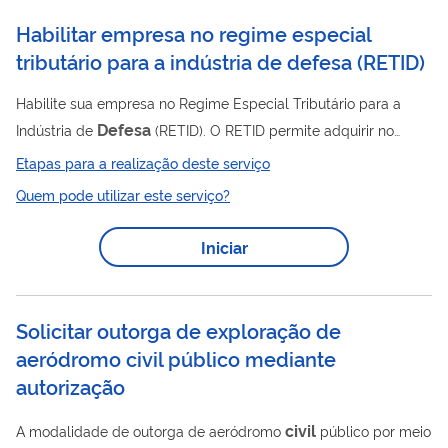
pesquisas sobre OSC; (iv) apoiar os gestores...
Habilitar empresa no regime especial
tributário para a indústria de defesa
(
RETID
)
Habilite sua empresa no Regime Especial Tributário para a
Defesa
Indústria de
(RETID). O RETID permite adquirir no
defesa
mercado interno ou importar bens de
nacional
Etapas para a realização deste serviço
Defesa
(definidos pelo Ministério da
), bem como suas partes,
Quem pode utilizar este serviço?
peças, ferramentais, componentes, equipamentos, sistemas,
subsistemas, insumos ou matérias-primas com suspensão do
Iniciar
pagamento de tributos. Essa suspensão abrange a
Contribuição para o PIS/PASEP, a Contribuição para o
Financiamento da Seguridade Social (Cofins) e o...
Solicitar outorga de exploração de
aeródromo civil público mediante
autorização
civil
A modalidade de outorga de aeródromo
público por meio