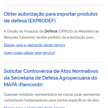
de comissários de voo, mecânicos de voo, despachantes
operacionais de voo e...
Obter autorização para exportar produtos
de defesa
(
EXPRODEF
)
Defesa
A Divisão de Produtos de
(DIPROD) do Ministério de
Relações Exteriores recebe pedidos de autorização para
negociações preliminares e pedidos de autorização para
Etapas para a realização deste serviço
defesa
exportação de produtos de
. A DIPROD é responsável
Quem pode utilizar este serviço?
pela tramitação dos pedidos no Itamaraty.
Solicitar Controvérsia de Atos Normativos
da Secretaria de Defesa Agropecuária do
MAPA
(
Paincontr
)
Qualquer entidade representativa de classe pode apresentar
contestação fundamentada para pontos especíﬁcos de atos
Defesa
normativos relativos a ações da Secretaria de
Etapas para a realização deste serviço