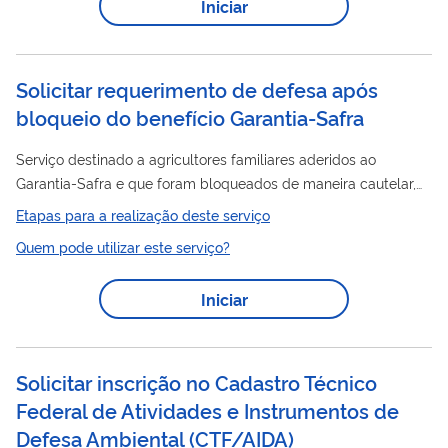
Iniciar
manifestação do empregador contra a decisão de 1ª Instância,
que julgou a procedência, total ou parcial, do Auto de Infração
ou da Notificação de Débito do...
Solicitar requerimento de defesa após
bloqueio do benefício Garantia-Safra
Serviço destinado a agricultores familiares aderidos ao
Garantia-Safra e que foram bloqueados de maneira cautelar,
após identificação de indícios de não enquadramento com a
Etapas para a realização deste serviço
Lei nº 10.420/2002 no processo de inscrição no Programa. Tal
Quem pode utilizar este serviço?
bloqueio é atribuído a partir do cruzamento dos dados
gerenciais do Garantia-Safra com o LabContas (TCU). O
Iniciar
defesa
serviço consiste no cadastro do requerimento de
dos
agricultores que tenham sido notificados e queiram
encaminhar para análise da Comissão Estadual...
Solicitar inscrição no Cadastro Técnico
Federal de Atividades e Instrumentos de
Defesa Ambiental
(
CTF/AIDA
)