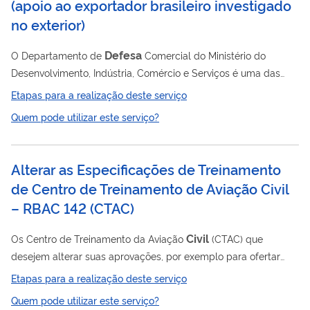
(apoio ao exportador brasileiro investigado
no exterior)
Defesa
O Departamento de
Comercial do Ministério do
Desenvolvimento, Indústria, Comércio e Serviços é uma das
autoridades públicas brasileiras competentes para
Etapas para a realização deste serviço
defesa
acompanhar as investigações de
comercial abertas
Quem pode utilizar este serviço?
por terceiros países contra as exportações brasileiras e prestar
defesa
assistência à
do exportador, em articulação com
outros órgãos e entidades públicas e privadas. Dentre as
Alterar as Especificações de Treinamento
defesa
medidas de
comercial acompanhadas estão as
de Centro de Treinamento de Aviação Civil
medidas antidumping, as medidas compensatórias e as...
– RBAC 142 (CTAC)
Civil
Os Centro de Treinamento da Aviação
(CTAC) que
desejem alterar suas aprovações, por exemplo para ofertar
novos cursos ou incluir novas localidades, necessitam solicitar
Etapas para a realização deste serviço
uma alteração em suas Especificações de Treinamento. Os
Quem pode utilizar este serviço?
procedimentos e documentos necessários a isso são