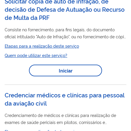
Solicitar cópia de auto de infração, de
decisão de Defesa de Autuação ou Recurso
de Multa da PRF
Consiste no fornecimento, para fins legais, do documento
oficial intitulado "Auto de Infração", ou no fornecimento de cópia
Defesa
de decisões relacionadas a petições de
de Autuação
Etapas para a realização deste serviço
ou de Recurso de Multas da PRF que sejam de interesse direto
Quem pode utilizar este serviço?
do solicitante ou que não possuam informações restritas ou
sigilosas.
Iniciar
Credenciar médicos e clínicas para pessoal
da aviação civil
Credenciamento de médicos e clínicas para realização de
exames de saúde periciais em pilotos, comissários e
mecânicos de voo para fins de concessão/revalidação do