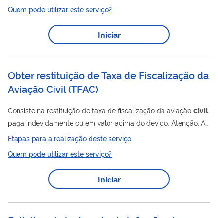
combinação de aeronave e FTD (Flight Training Device). É
Quem pode utilizar este serviço?
etapa necessária para fins de concessão de licenças,
concessão ou restabelecimento de vigência de habilitações,
Iniciar
bem como para registro de instrutor ou credenciamento de
examinador, segundo os requisitos do RBAC 61. ORIENTAÇÕES
GERAIS O exame prático pode ser realizado por um...
Obter restituição de Taxa de Fiscalização da
Aviação Civil
(
TFAC
)
civil
Consiste na restituição de taxa de fiscalização da aviação
paga indevidamente ou em valor acima do devido. Atenção: As
solicitações são realizadas através do Portal ANAC Pay , sendo
Etapas para a realização deste serviço
necessário possuir cadastro no GOV.BR (nível prata ou ouro)
Quem pode utilizar este serviço?
para encaminhar o seu pedido. Para realizar seu cadastro,
clique aqui . O acesso ao sistema deve ser feito por navegador
Iniciar
web em desktop. Dispositivos móveis não são suportados.