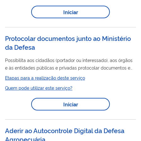
detalhados no documento IS (INSTRUÇÃO SUPLEMENTAR) nº
Iniciar
142-001, cuja versão atualizada é publicada na página da
ANAC na internet. Essa publicação estabelece um meio de
atendimento aos requisitos de certificação contidos...
Protocolar documentos junto ao Ministério
da Defesa
Possibilita aos cidadãos (portador ou interessado), aos órgãos
e às entidades públicas e privadas protocolar documentos e
processos pela Internet, de forma eletrônica, ao Ministério da
Etapas para a realização deste serviço
Defesa
, sem a necessidade de se deslocarem fisicamente até
Quem pode utilizar este serviço?
o Protocolo Geral e, ainda, evitar gastos com o envio de
correspondência postal. Clique aqui para Protocolar
Iniciar
documentos junto ao MD ou ainda, acesse a cartilha com
explicações de como proceder para uso deste serviço via
login único do GOV.BR.
Aderir ao Autocontrole Digital da Defesa
Agropecuária