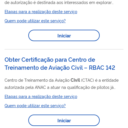
de autorização é destinada aos interessados em explorar
comercialmente infraestruturas aeroportuárias de propriedade
Etapas para a realização deste serviço
privada, inclusive mediante recolhimento de tarifas. A
Quem pode utilizar este serviço?
regulamentação exige que tal estrutura siga as seguintes
diretrizes: - Exploração exclusiva ao processamento de
Iniciar
operações de serviços aéreos privados, de serviços aéreos
especializados e de táxi-aéreo; - Execução por conta e risco do
autorizatário; - O...
Obter Certificação para Centro de
Treinamento de Aviação Civil – RBAC 142
Civil
Centro de Treinamento da Aviação
(CTAC) é a entidade
autorizada pela ANAC a atuar na qualificação de pilotos já
formados. Diferenciam-se dos Centros de Instrução da Aviação
Etapas para a realização deste serviço
Civil
(CIAC) pelo fato desses últimos serem orientados à
Quem pode utilizar este serviço?
formação de pilotos. Os CTACs podem estar localizados no
Brasil ou em outros países. Além da qualificação dos pilotos, os
Iniciar
CTACs também podem ser autorizados a atuar na qualificação