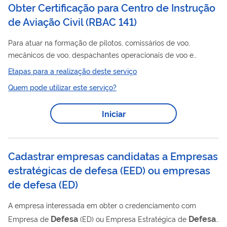
Obter Certificação para Centro de Instrução
de Aviação Civil (RBAC 141)
Para atuar na formação de pilotos, comissários de voo,
mecânicos de voo, despachantes operacionais de voo e
mecânicos de manutenção aeronáutica, a entidade deverá ser
Etapas para a realização deste serviço
certificada junto à ANAC como Centro de Instrução de Aviação
Quem pode utilizar este serviço?
Civil
- CIAC. As regras de certificação e requisitos operacionais
para CIAC encontram-se no RBAC 141, na IS nº 141-004, IS nº
Iniciar
141-005, IS nº 141-006 e IS nº 141-007. Seguindo as diretrizes
Civil
da Organização da Aviação
Internacional (OACI), o
processo de...
Cadastrar empresas candidatas a Empresas
estratégicas de defesa (EED) ou empresas
de defesa (ED)
A empresa interessada em obter o credenciamento com
Defesa
Defesa
Empresa de
(ED) ou Empresa Estratégica de