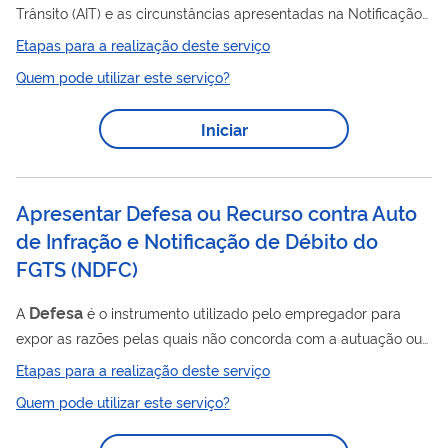
Trânsito (AIT) e as circunstâncias apresentadas na Notificação
defesa
da Autuação (NA), garantindo-lhe o direito à ampla
e
Etapas para a realização deste serviço
contraditório.
Quem pode utilizar este serviço?
Iniciar
Apresentar Defesa ou Recurso contra Auto
de Infração e Notificação de Débito do
FGTS
(
NDFC
)
Defesa
A
é o instrumento utilizado pelo empregador para
expor as razões pelas quais não concorda com a autuação ou
notificação realizada pela fiscalização do trabalho. É a sua
Etapas para a realização deste serviço
primeira oportunidade de manifestação no processo, sendo
Quem pode utilizar este serviço?
apreciada pelo Chefe da Unidade Regional de Multas e
Recursos de seu Estado. Já o Recurso Voluntário é a