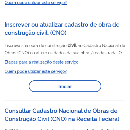
Quem pode utilizar este serviço?
Inscrever ou atualizar cadastro de obra de
construção civil.
(
CNO
)
civil
Inscreva sua obra de construção
no Cadastro Nacional de
Obras (CNO) ou altere os dados da sua obra já cadastrada. O
responsável deve fazer a inscrição da obra no CNO em até 30
Etapas para a realização deste serviço
(trinta) dias, contados do inicio das atividades de construção. O
Quem pode utilizar este serviço?
Cadastro Nacional de Obras (CNO) é o banco de dados,
gerenciado pela Receita Federal, que armazena informações
Iniciar
civil
das obras de construção
. Esse cadastro é necessário
para que você possa solicitar a Certidão de Regularidade
Fiscal, ao final da...
Consultar Cadastro Nacional de Obras de
Construção Civil (CNO) na Receita Federal