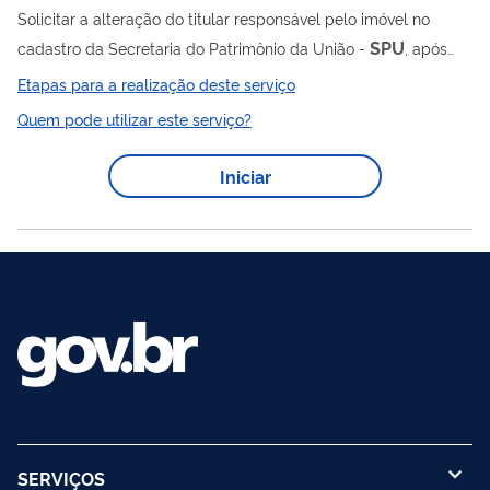
Solicitar a alteração do titular responsável pelo imóvel no
SPU
cadastro da Secretaria do Patrimônio da União -
, após
abordagem realizada pela empresa Ativos S.A. e observação
Etapas para a realização deste serviço
das seguintes etapas: a) Calcular Laudêmio ; b) Emitir DARF de
Quem pode utilizar este serviço?
Laudêmio ; c) Pagar DARF do Laudêmio; d) Emitir a Certidão de
Autorização para Transferência - CAT ; e) Transferir e/ou
Iniciar
registrar o imóvel no cartório competente.
SERVIÇOS