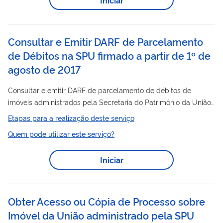
Consultar e Emitir DARF de Parcelamento
de Débitos na SPU firmado a partir de 1º de
agosto de 2017
Consultar e emitir DARF de parcelamento de débitos de
imóveis administrados pela Secretaria do Patrimônio da União
SPU
-
, concedido a partir de 1º de agosto de 2017.
Etapas para a realização deste serviço
Quem pode utilizar este serviço?
Iniciar
Obter Acesso ou Cópia de Processo sobre
Imóvel da União administrado pela SPU