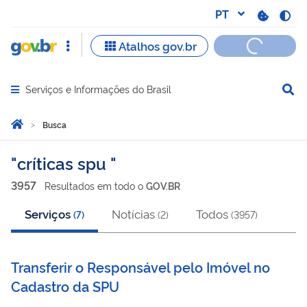
Serviços e Informações do Brasil
Abrir menu principal de navegação
Você está aqui:
Página Inicial
Busca
Busca
críticas spu
3957
Resultado
s
em
todo o
GOV.BR
Serviços
Notícias
Todos
(
7
)
(
2
)
(
3957
)
Transferir o Responsável pelo Imóvel no
Cadastro da SPU