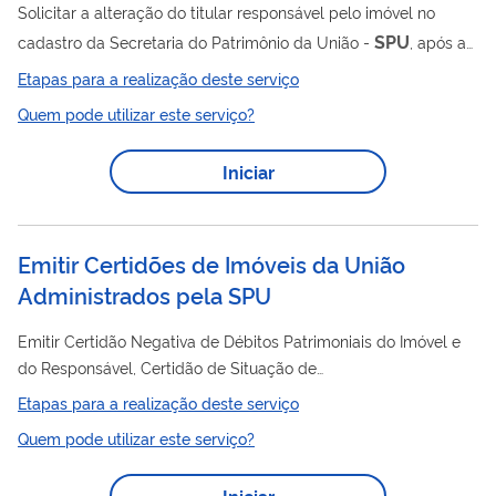
Solicitar a alteração do titular responsável pelo imóvel no
SPU
cadastro da Secretaria do Patrimônio da União -
, após as
seguintes etapas: a) Calcular Laudêmio; b) Emitir DARF de
Etapas para a realização deste serviço
Laudêmio; c) Pagar DARF do Laudêmio; d) Emitir a Certidão de
Quem pode utilizar este serviço?
Autorização para Transferência - CAT; e) Transferir e/ou
registrar o imóvel no Cartório competente.
Iniciar
Emitir Certidões de Imóveis da União
Administrados pela SPU
Emitir Certidão Negativa de Débitos Patrimoniais do Imóvel e
do Responsável, Certidão de Situação de
Ocupação/Aforamento e Certidão de Inteiro Teor do Imóvel
Etapas para a realização deste serviço
relativas a imóveis administrados pela Secretaria do Patrimônio
Quem pode utilizar este serviço?
SPU
da União -
.
Iniciar